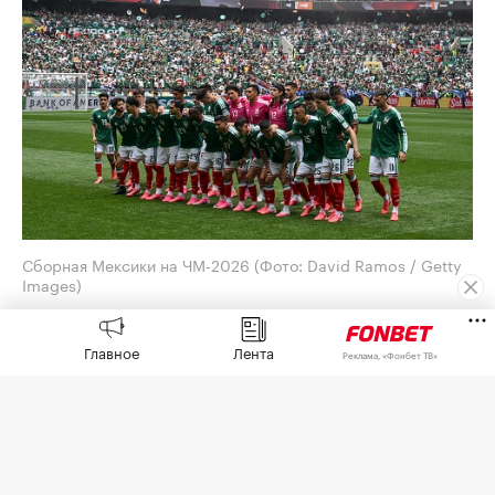
Сборная Мексики на ЧМ-2026
(Фото: David Ramos / Getty
Images)
Генеральный директор Adidas Бьорн Гульден
Главное
Лента
принес извинения за обилие розовых бутс на
Реклама, «Фонбет ТВ»
чемпионате мира по футболу 2026 года. Его
слова
приводит
O Globo.
Отвечая на вопрос агентства AFP на пресс-
конференции, посвященной квартальным