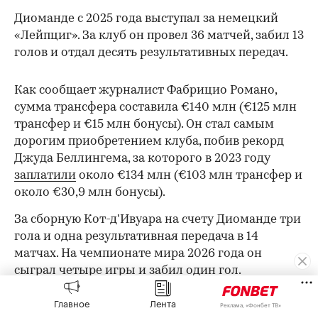
Диоманде с 2025 года выступал за немецкий
«Лейпциг». За клуб он провел 36 матчей, забил 13
голов и отдал десять результативных передач.
Как сообщает журналист Фабрицио Романо,
сумма трансфера составила €140 млн (€125 млн
трансфер и €15 млн бонусы). Он стал самым
дорогим приобретением клуба, побив рекорд
Джуда Беллингема, за которого в 2023 году
заплатили
около €134 млн (€103 млн трансфер и
около €30,9 млн бонусы).
00:00
/
00:00
За сборную Кот-д'Ивуара на счету Диоманде три
гола и одна результативная передача в 14
матчах. На чемпионате мира 2026 года он
сыграл четыре игры и забил один гол.
Главное
Лента
Реклама, «Фонбет ТВ»
Новый сезон чемпионата Испании стартует 15