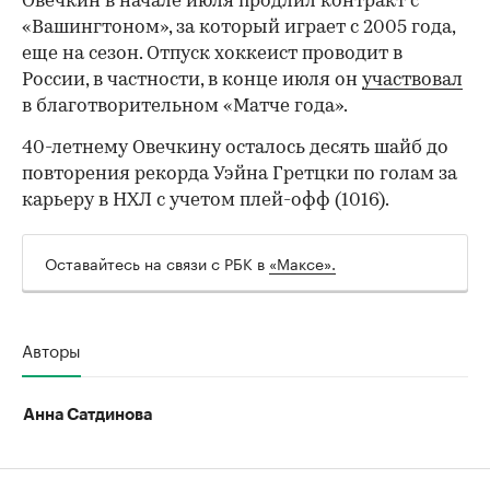
Овечкин в начале июля продлил контракт с
«Вашингтоном», за который играет с 2005 года,
еще на сезон. Отпуск хоккеист проводит в
России, в частности, в конце июля он
участвовал
в благотворительном «Матче года».
40-летнему Овечкину осталось десять шайб до
повторения рекорда Уэйна Гретцки по голам за
карьеру в НХЛ с учетом плей-офф (1016).
00:00
/
00:00
Оставайтесь на связи с РБК в
«Максе».
Авторы
Анна Сатдинова