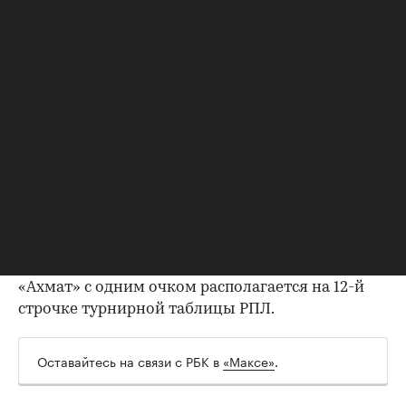
который также получил желтую карточку после
эпизода.
«В соответствии с ч. 3 ст. 94 дисциплинарного
регламента РФС за агрессивное поведение —
дисквалифицировать футболиста РФК «Ахмат»
Эгаша Паланга дос Сантоса Касинтуру на два
матча», — говорится в решении контрольно-
дисциплинарного комитета РФС.
Касинтура пропустит выездные матчи
грозненцев против воронежского «Факела» (10
августа) и «Краснодара» (15 августа).
«Ахмат» с одним очком располагается на 12-й
строчке турнирной таблицы РПЛ.
Оставайтесь на связи с РБК в
«Максе»
.
00:00
/
00:00