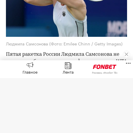
Людмила Самсонова
(Фото: Emilee Chinn / Getty Images)
Пятая ракетка России Людмила Самсонова не
смогла пробиться в четвертьфинал турнира WTA
1000 в Торонто с призовым фондом более $7
Главное
Лента
Реклама, «Фонбет ТВ»
млн.
В 1/8 финала Самсонова (55-я в мировом
рейтинге) встречалась с выступающей за
Казахстан Еленой Рыбакиной (2-я) и проиграла
со счетом 4:6, 6:4, 4:6.
Рыбакина в четвертьфинале сыграет с канадкой
Лейлой Фернандес (34-я) или японкой Наоми