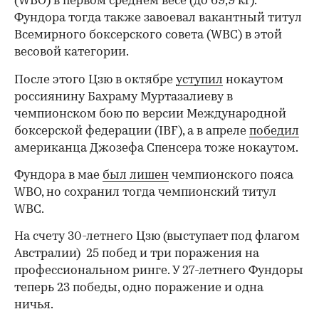
(WBO) в первом среднем весе (до 69,9 кг).
Фундора тогда также завоевал вакантный титул
Всемирного боксерского совета (WBC) в этой
весовой категории.
После этого Цзю в октябре
уступил
нокаутом
россиянину Бахраму Муртазалиеву в
чемпионском бою по версии Международной
боксерской федерации (IBF), а в апреле
победил
американца Джозефа Спенсера тоже нокаутом.
Фундора в мае
был лишен
чемпионского пояса
WBO, но сохранил тогда чемпионский титул
WBC.
00:00
/
00:00
На счету 30-летнего Цзю (выступает под флагом
Австралии) 25 побед и три поражения на
профессиональном ринге. У 27-летнего Фундоры
теперь 23 победы, одно поражение и одна
ничья.