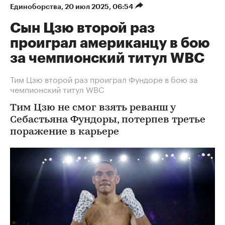
Единоборства
⁠,
20 июл 2025, 06:54
Сын Цзю второй раз
проиграл американцу в бою
за чемпионский титул WBC
Тим Цзю второй раз проиграл Фундоре в бою за
чемпионский титул WBC
Тим Цзю не смог взять реванш у
Себастьяна Фундоры, потерпев третье
поражение в карьере