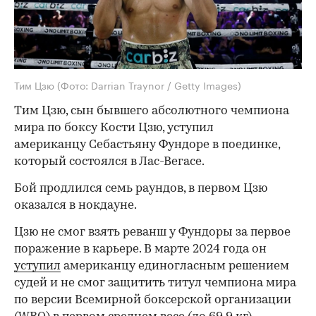
Тим Цзю
(Фото: Darrian Traynor / Getty Images)
Тим Цзю, сын бывшего абсолютного чемпиона
мира по боксу Кости Цзю, уступил
американцу Себастьяну Фундоре в поединке,
который состоялся в Лас-Вегасе.
Бой продлился семь раундов, в первом Цзю
оказался в нокдауне.
Цзю не смог взять реванш у Фундоры за первое
поражение в карьере. В марте 2024 года он
уступил
американцу единогласным решением
судей и не смог защитить титул чемпиона мира
по версии Всемирной боксерской организации