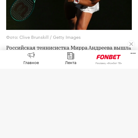
Фото: Clive Brunskill / Getty Images
Российская теннисистка Мирра Андреева вышла
в третий круг турнира WTA 1000 в Торонто
Главное
Лента
(Канада).
Реклама, «Фонбет ТВ»
В матче второго круга Андреева (5-й номер
посева) обыграла представительницу Чехии
Каролину Плишкову (66-я ракетка мира) со
счетом 6:0, 6:2.
Далее россиянка сыграет против
победительницы матча между
представительницей Канады Лейлой Фернандес
и Мексики Ренатой Сарасуа.