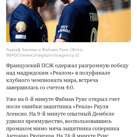
Ашраф Хакими и Фабиан Руис
(Фото:
IMAGO/www.imagephotoagency.it)
Французский ПСЖ одержал разгромную победу
над мадридским «Реалом» в полуфинале
клубного чемпионата мира, встреча
завершилась со счетом 4:0.
Уже на 6-й минуте Фабиан Руис открыл счет
после ошибки защитника «Реала» Рауля
Асенсио. На 9-й минуте опытный Дембеле
удвоил преимущество, воспользовавшись
промахом мимо мяча защитника соперника
Антонио Рюдигера. На 24-й минуте Руис