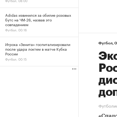
Футбол, 08:00
Adidas извинился за обилие розовых
бутс на ЧМ-26, назвав это
совпадением
Футбол, 00:16
Игрока «Зенита» госпитализировали
Футбол
⁠,
0
после удара локтем в матче Кубка
Эк
России
Футбол, 00:15
Ро
ди
до
Футболис
«Спар