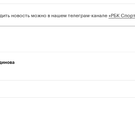
дить новость можно в нашем телеграм-канале
«РБК Спор
00:00
/
00:00
динова