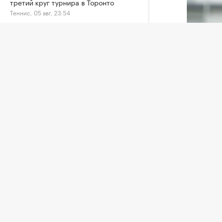
третий круг турнира в Торонто
Теннис, 05 авг, 23:54
«Краснодар» по пенальти вырвал
Антон За
победу у «Ахмата» на старте Кубка
Press)
России
Футбол, 05 авг, 23:15
Нападаю
месяцев
«Балтика» проиграла «Зениту» в
которую
Кубке России из-за гола своего экс-
Об этом
игрока
Футбол, 05 авг, 22:51
Meta, к
«Спарта
Салах приехал в турецкий Трабзон,
Футболи
где подпишет контракт с местным
клубом
РУСАДА 
Футбол, 05 авг, 21:46
соревно
«Это сп
Times узнала о предложении главы
ФИФА отдать Марокко финал
тоже ну