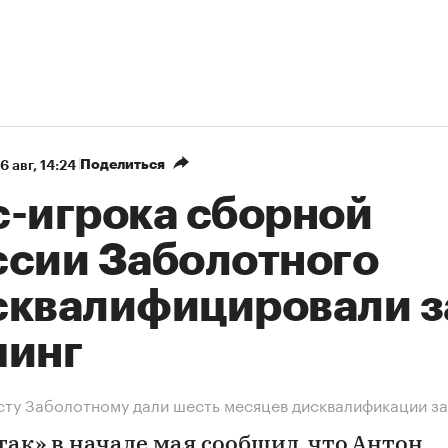
Поделиться
6 авг, 14:24
с-игрока сборной
ссии Заболотного
сквалифицировали з
пинг
ту Заболотному дали шесть месяцев дисквалификации за
так» в начале мая сообщил, что Антон