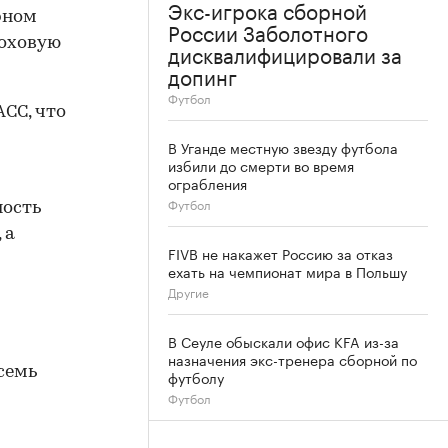
Экс-игрока сборной
рном
России Заболотного
роховую
дисквалифицировали за
допинг
Футбол
СС, что
В Уганде местную звезду футбола
избили до смерти во время
ограбления
Футбол
ность
 а
FIVB не накажет Россию за отказ
ехать на чемпионат мира в Польшу
Другие
В Сеуле обыскали офис KFA из-за
назначения экс-тренера сборной по
семь
футболу
Футбол