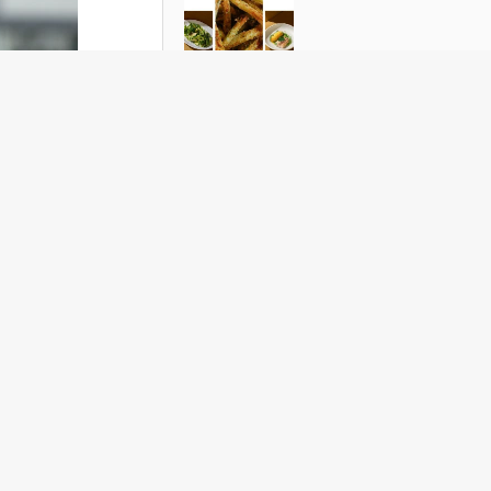
Зеленый шум: рецепты блюд из
l Look
кабачка
сть
бу,
таке».
адлежит
оссии).
мая.
о потом
ости
 начинаю