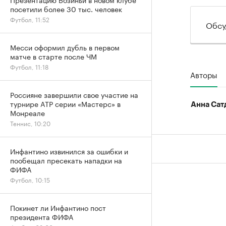
посетили более 30 тыс. человек
Футбол, 11:52
Обсу
Месси оформил дубль в первом
матче в старте после ЧМ
Футбол, 11:18
Авторы
Россияне завершили свое участие на
турнире ATP серии «Мастерс» в
Анна Сат
Монреале
Теннис, 10:20
Инфантино извинился за ошибки и
пообещал пресекать нападки на
ФИФА
Футбол, 10:15
Покинет ли Инфантино пост
президента ФИФА