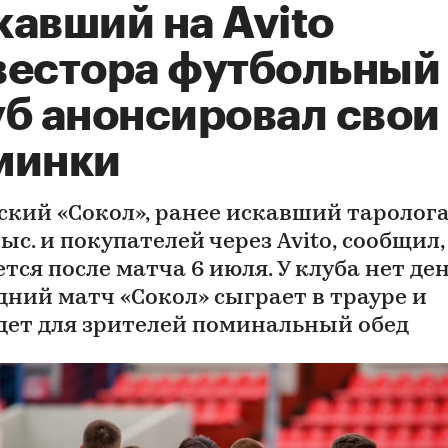
кавший на Avito
вестора футбольный
уб анонсировал свои
минки
ский «Сокол», ранее искавший таролога
ыс. и покупателей через Avito, сообщил,
тся после матча 6 июля. У клуба нет ден
дний матч «Сокол» сыграет в трауре и
дет для зрителей поминальный обед