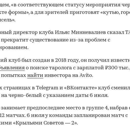
ем, «в соответствующем статусу мероприятия че
те формы», а для зрителей приготовят «кутью, го
сель».
ный директор клуба Ильяс Минневалиев сказал ТА
 прекратит существование из-за проблем с
ированием.
ий клуб был создан в 2018 году, он получил извест
бъявления
о поиске таролога с зарплатой ₽300 тыс.,
о попытках
найти
инвестора на Avito.
х страницах в Telegram и «ВКонтакте» клуб сменил
 на черно-белый с указанием даты 6 июля.
 занимает предпоследнее место в группе 4, набрав 
 12 матчах. 6 июля у команды запланирован матч с
ими «Крыльями Советов — 2».