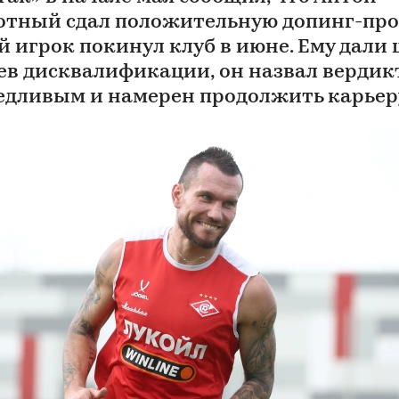
отный сдал положительную допинг-проб
й игрок покинул клуб в июне. Ему дали 
ев дисквалификации, он назвал вердик
едливым и намерен продолжить карьер