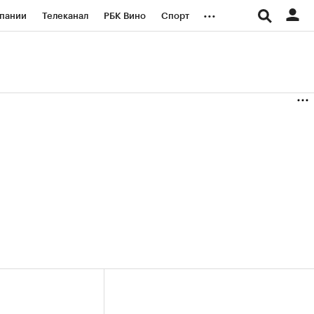
...
пании
Телеканал
РБК Вино
Спорт
ые проекты
Город
Стиль
Крипто
Спецпроекты СПб
логии и медиа
Финансы
(+37,32%)
(+31,41%)
«Русагро» ₽120
Купить
Купить
 27.07.27
прогноз ПСБ к 26.07.27