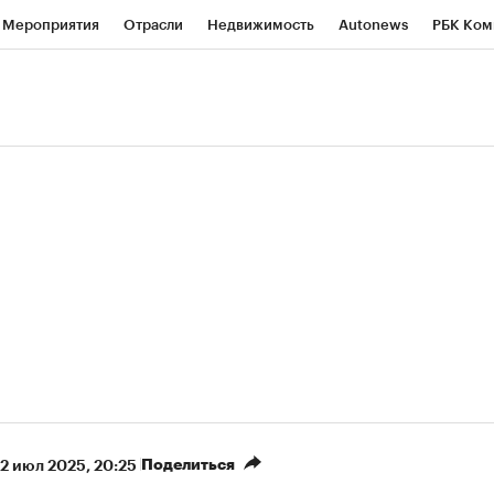
Мероприятия
Отрасли
Недвижимость
Autonews
РБК Ком
ние
РБК Курсы
РБК Life
Тренды
Визионеры
Национальн
б
Исследования
Кредитные рейтинги
Франшизы
Газета
роверка контрагентов
Политика
Экономика
Бизнес
Техно
(+7,79%)
«Северсталь» ₽700
НОВАТЭК ₽1 400
Купить
прогноз КИТ Финанс к 20.07.27
прогноз SberCIB к
Поделиться
2 июл 2025, 20:25