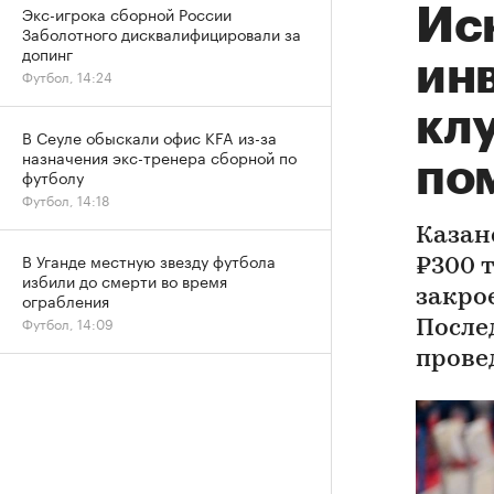
Экс-игрока сборной России
Ис
Заболотного дисквалифицировали за
допинг
ин
Футбол, 14:24
кл
В Сеуле обыскали офис KFA из-за
назначения экс-тренера сборной по
по
футболу
Футбол, 14:18
Казан
В Уганде местную звезду футбола
₽300 т
избили до смерти во время
закрое
ограбления
Футбол, 14:09
После
прове