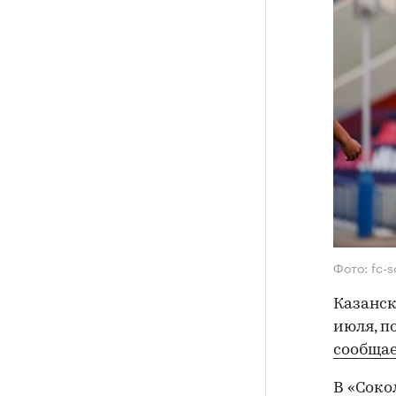
Фото: fc-s
Казанск
июля, п
сообща
В «Соко