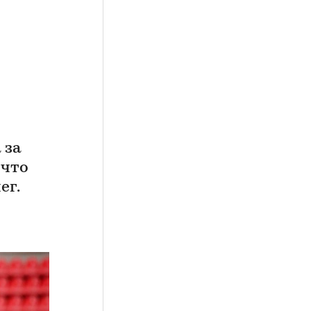
 за
 что
ег.