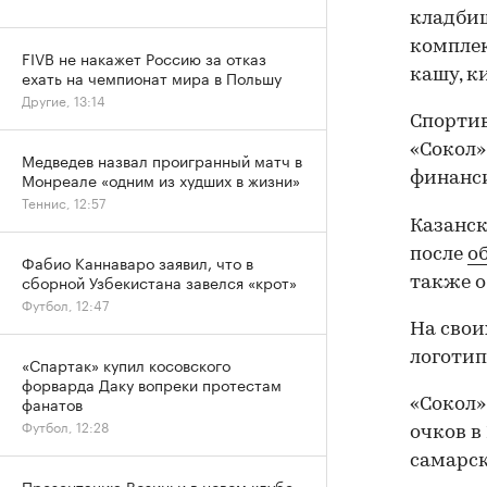
кладбищ
комплек
FIVB не накажет Россию за отказ
кашу, ки
ехать на чемпионат мира в Польшу
Другие, 13:14
Спортив
«Сокол»
Медведев назвал проигранный матч в
Монреале «одним из худших в жизни»
финанс
Теннис, 12:57
Казанск
после
о
Фабио Каннаваро заявил, что в
сборной Узбекистана завелся «крот»
также 
Футбол, 12:47
На свои
логотип
«Спартак» купил косовского
форварда Даку вопреки протестам
фанатов
«Сокол»
Футбол, 12:28
очков в
самарск
Презентацию Возиньи в новом клубе