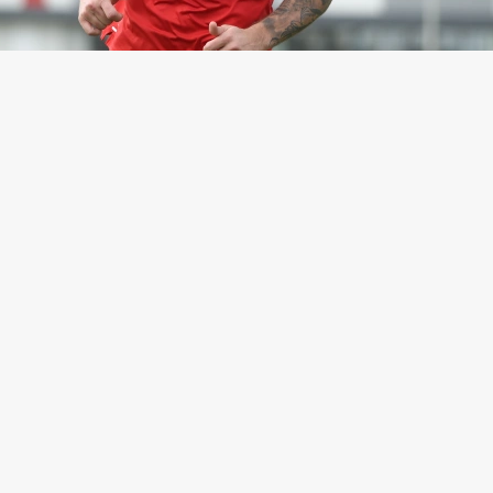
болотный
(Фото: Mysyakin Alexander / FC Spartak Moscow / Globa
щий Антон Заболотный сообщил, что ему дали ше
 дисквалификации за положительную допинг-про
 он сдал во время пребывания в московском «Спар
 35-летний футболист написал в Instagram (прин
омпания признана экстремистской и запрещена в Р
к» сообщил о положительной пробе Заболотного 3 
ст сначала был временно отстранен от футбола, н
разрешило ему участвовать в тренировках и
ваниях.
раведливое решение, так как за ошибки и случайн
жно нести ответственность. С сегодняшнего дня я