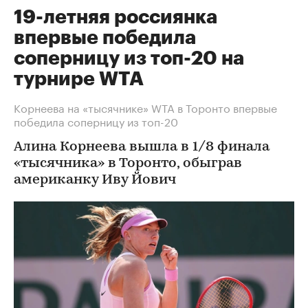
19-летняя россиянка
впервые победила
соперницу из топ-20 на
турнире WTA
Корнеева на «тысячнике» WTA в Торонто впервые
победила соперницу из топ-20
Алина Корнеева вышла в 1/8 финала
«тысячника» в Торонто, обыграв
американку Иву Йович