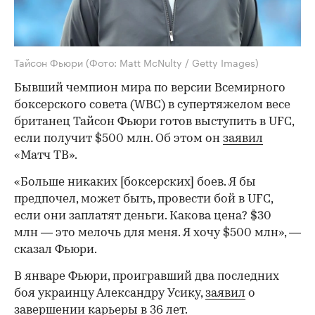
Тайсон Фьюри
(Фото: Matt McNulty / Getty Images)
Бывший чемпион мира по версии Всемирного
боксерского совета (WBC) в супертяжелом весе
британец Тайсон Фьюри готов выступить в UFC,
если получит $500 млн. Об этом он
заявил
«Матч ТВ».
«Больше никаких [боксерских] боев. Я бы
предпочел, может быть, провести бой в UFC,
если они заплатят деньги. Какова цена? $30
млн — это мелочь для меня. Я хочу $500 млн», —
сказал Фьюри.
В январе Фьюри, проигравший два последних
боя украинцу Александру Усику,
заявил
о
завершении карьеры в 36 лет.