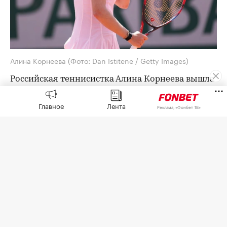
Алина Корнеева
(Фото: Dan Istitene / Getty Images)
Российская теннисистка Алина Корнеева вышла
в четвертый круг турнира категории WTA 1000 в
Торонто.
Главное
Лента
Реклама, «Фонбет ТВ»
В третьем круге 19-летняя Корнеева, которая
пробилась в основную сетку через
квалификацию, победила 18-летнюю
американку Иву Йович, 16-ю ракетку мира, со
счетом 6:3, 6:4.
В 1/8 финала Корнеева сыграет против
победительницы пары Мария Саккари
(Греция) — Кори Гауфф (США).