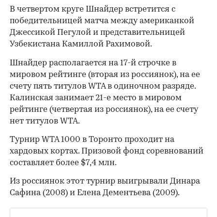
В четвертом круге Шнайдер встретится с
победительницей матча между американкой
Джессикой Пегулой и представительницей
Узбекистана Камиллой Рахимовой.
Шнайдер располагается на 17-й строчке в
мировом рейтинге (вторая из россиянок), на ее
счету пять титулов WTA в одиночном разряде.
Калинская занимает 21-е место в мировом
рейтинге (четвертая из россиянок), на ее счету
нет титулов WTA.
Турнир WTA 1000 в Торонто проходит на
хардовых кортах. Призовой фонд соревнований
00:00
/
00:00
составляет более $7,4 млн.
Из россиянок этот турнир выигрывали Динара
Сафина (2008) и Елена Дементьева (2009).