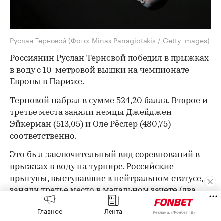
Руслан Терновой
(Фото: Minas Panagiotakis / Getty Images)
Россиянин Руслан Терновой победил в прыжках
в воду с 10-метровой вышки на чемпионате
Европы в Париже.
Терновой набрал в сумме 524,20 балла. Второе и
третье места заняли немцы Джейджен
Эйкерман (513,05) и Оле Рёслер (480,75)
соответственно.
Это был заключительный вид соревнований в
прыжках в воду на турнире. Российские
прыгуны, выступавшие в нейтральном статусе,
заняли третье место в медальном зачете (два
золота, три серебра и бронза), уступив
Главное
Лента
Реклама, «Фонбет ТВ»
итальянцам (5–1–1) и немцам (3–4–3).