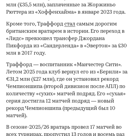
млн (£35,5 млн), заплаченные за Жоржиньо
Рюттера из «Хоффенхайма» в январе 2023 года.
Кроме того, Траффорд
стал
самым дорогим
британским вратарем в истории. Его переход в
«Лидс» превзошел трансфер Джордана
Пикфорда из «Сандерленда» в «Эвертон» за £30
млн в 2017 году.
Траффорд — воспитанник «Манчестер Сити».
Летом 2025 года клуб вернул его из «Бернли» за
€31,2 млн (£27 млн), где он установил рекорд
00:00
/
00:00
Чемпионшипа (второй дивизион после АПЛ) по
количеству «сухих» матчей подряд. Его «сухая»
серия достигла 12 матчей подряд — новый
рекорд Чемпионшипа (предыдущий был 10
матчей).
В сезоне-2025/26 вратарь провел 17 матчей во
всех турнирах, пропустил 13 голов и восемь раз