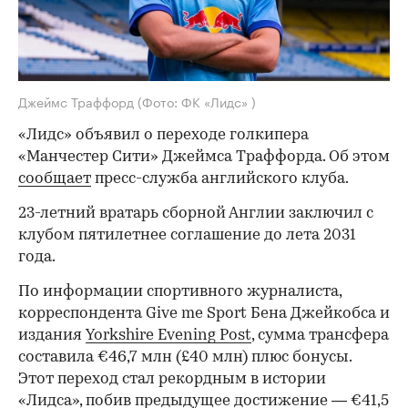
Джеймс Траффорд
(Фото: ФК «Лидс» )
«Лидс» объявил о переходе голкипера
«Манчестер Сити» Джеймса Траффорда. Об этом
сообщает
пресс-служба английского клуба.
23-летний вратарь сборной Англии заключил с
клубом пятилетнее соглашение до лета 2031
года.
По информации спортивного журналиста,
корреспондента Give me Sport Бена Джейкобса и
издания
Yorkshire Evening Post
, сумма трансфера
составила €46,7 млн (£40 млн) плюс бонусы.
Этот переход стал рекордным в истории
«Лидса», побив предыдущее достижение — €41,5