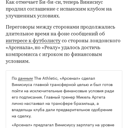
Как отмечает Би-би-си, теперь Винисиус
продлил соглашение с испанским клубом на
улучшенных условиях.
Переговоры между сторонами продолжались
длительное время на фоне сообщений об
интересе к футболисту
со стороны лондонского
«Арсенала», но «Реалу» удалось достичь
компромисса с игроком по финансовым
условиям.
По
данным
The Athletic, «Арсенал» сделал
00:00
/
00:00
Винисиуса главной трансферной целью и был готов
пойти на исключительные финансовые условия ради
его подписания. Главный тренер Микель Артета
лично настаивал на трансфере бразильца, а
владельцы клуба дали предварительное одобрение
на сделку.
«Арсенал» предлагал Винисиусу зарплату на уровне