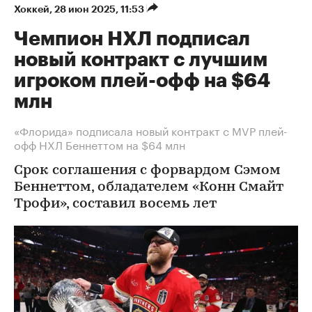
Хоккей
⁠,
28 июн 2025, 11:53
Чемпион НХЛ подписал
новый контракт с лучшим
игроком плей-офф на $64
млн
«Флорида» подписала новый контракт с MVP плей-
офф НХЛ Беннеттом на $64 млн
Срок соглашения с форвардом Сэмом
Беннеттом, обладателем «Конн Смайт
Трофи», составил восемь лет