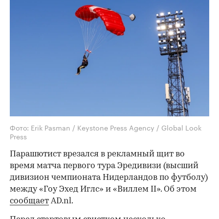
Фото: Erik Pasman / Keystone Press Agency / Global Look
Press
Парашютист врезался в рекламный щит во
время матча первого тура Эредивизи (высший
дивизион чемпионата Нидерландов по футболу)
между «Гоу Эхед Иглс» и «Виллем II». Об этом
сообщает
AD.nl.