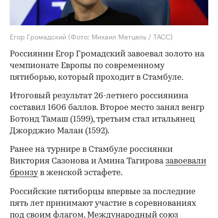
Егор Громадский
(Фото: Михаил Метцель / ТАСС)
Россиянин Егор Громадский завоевал золото на
чемпионате Европы по современному
пятиборью, который проходит в Стамбуле.
Итоговый результат 26-летнего россиянина
составил 1606 баллов. Второе место занял венгр
Ботонд Тамаш (1599), третьим стал итальянец
Джорджио Малан (1592).
Ранее на турнире в Стамбуле россиянки
Виктория Сазонова и Амина Тагирова
завоевали
бронзу
в женской эстафете.
Российские пятиборцы впервые за последние
пять лет принимают участие в соревнованиях
под своим флагом. Международный союз