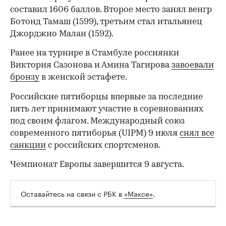
составил 1606 баллов. Второе место занял венгр
Ботонд Тамаш (1599), третьим стал итальянец
Джорджио Малан (1592).
Ранее на турнире в Стамбуле россиянки
Виктория Сазонова и Амина Тагирова
завоевали
бронзу
в женской эстафете.
Российские пятиборцы впервые за последние
пять лет принимают участие в соревнованиях
под своим флагом. Международный союз
современного пятиборья (UIPM) 9 июля
снял все
санкции
с российских спортсменов.
Чемпионат Европы завершится 9 августа.
Оставайтесь на связи с РБК в
«Максе»
.
00:00
/
00:00