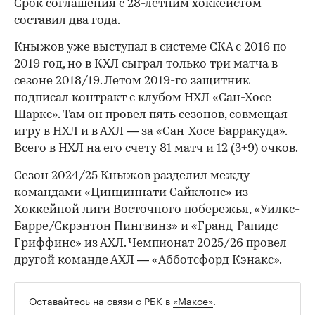
Срок соглашения с 28-летним хоккеистом
составил два года.
Кныжов уже выступал в системе СКА с 2016 по
2019 год, но в КХЛ сыграл только три матча в
сезоне 2018/19. Летом 2019-го защитник
подписал контракт с клубом НХЛ «Сан-Хосе
Шаркс». Там он провел пять сезонов, совмещая
игру в НХЛ и в АХЛ — за «Сан-Хосе Барракуда».
Всего в НХЛ на его счету 81 матч и 12 (3+9) очков.
Сезон 2024/25 Кныжов разделил между
командами «Цинциннати Сайклонс» из
Хоккейной лиги Восточного побережья, «Уилкс-
Барре/Скрэнтон Пингвинз» и «Гранд-Рапидс
Гриффинс» из АХЛ. Чемпионат 2025/26 провел
другой команде АХЛ — «Абботсфорд Кэнакс».
Оставайтесь на связи с РБК в
«Максе»
.
00:00
/
00:00