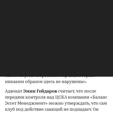
ситуацией. И сферы спорта, и сферы труда в
области спорта не должны напрямую касаться
политические санкции, поскольку спорт
действует на принципах автономии и на
принципах невмешательства политики в спорт,
что закреплено в том числе в уставе ФИФА», —
отметил юрист.
По мнению Алексеева, следует разделять
вызванные политической ситуацией санкции и
систему регулирования спортивного движения,
«которая в определенной степени автономна, а
также нормы спортивного права, которые
никаким образом здесь не нарушены».
Адвокат
Эмин Гейдаров
считает, что после
передачи контроля над ЦСКА компании «Баланс
Эссет Менеджмент» можно утверждать, что сам
клуб под действие санкций не подпадает. Он