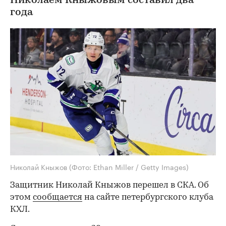
Николаем Кныжовым составил два
года
Николай Кныжов
(Фото: Ethan Miller / Getty Images)
Защитник Николай Кныжов перешел в СКА. Об
этом
сообщается
на сайте петербургского клуба
КХЛ.