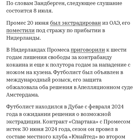
По словам Зандберген, следующее слушание
состоится 8 июля.
Промес 20 июня
был экстрадирован
из ОАЭ, его
поместили
под стражу по прибытии в
Нидерланды.
В Нидерландах Промеса
приговорили
к шести
годам лишения свободы за контрабанду
кокаина и еще к полутора годам за нападение с
ножом на кузена. Футболист был объявлен в
международный розыск, его защита
00:00
/
00:00
обжаловала оба решения в Апелляционном суде
Амстердама.
Футболист находился в Дубае с февраля 2024
года в ожидании решения о возможной
экстрадиции. Контракт «Спартака» с Промесом
истек 30 июня 2024 года, сезон он провел в
составе местного клуба «Юнайтед» во втором