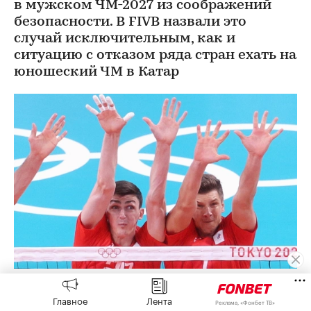
в мужском ЧМ-2027 из соображений
безопасности. В FIVB назвали это
случай исключительным, как и
ситуацию с отказом ряда стран ехать на
юношеский ЧМ в Катар
Российские волейболисты Ильяс Куркаев и Ярослав
Подлесных
(Фото: Chris Graythen / Getty Images)
Главное
Лента
Реклама, «Фонбет ТВ»