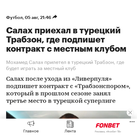
Футбол
⁠,
05 авг, 21:46
Салах приехал в турецкий
Трабзон, где подпишет
контракт с местным клубом
Мохамед Салах прилетел в турецкий Трабзон, где
будет играть за местный клуб
Салах после ухода из «Ливерпуля»
подпишет контракт с «Трабзонспором»,
который в прошлом сезоне занял
третье место в турецкой суперлиге
Главное
Лента
Реклама, «Фонбет ТВ»