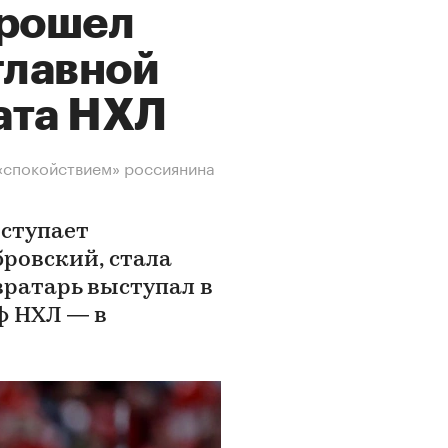
прошел
 главной
ата НХЛ
 «спокойствием» россиянина
ыступает
ровский, стала
вратарь выступал в
 НХЛ — в