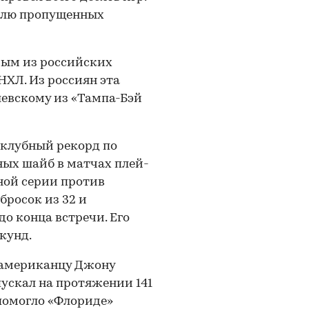
телю пропущенных
ым из российских
НХЛ. Из россиян эта
левскому из «Тампа-Бэй
клубный рекорд по
ых шайб в матчах плей-
ной серии против
бросок из 32 и
до конца встречи. Его
кунд.
американцу Джону
пускал на протяжении 141
помогло «Флориде»