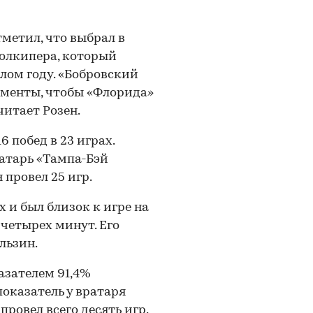
тметил, что выбрал в
голкипера, который
лом году. «Бобровский
оменты, чтобы «Флорида»
читает Розен.
 побед в 23 играх.
атарь «Тампа-Бэй
 провел 25 игр.
 и был близок к игре на
 четырех минут. Его
льзин.
азателем 91,4%
показатель у вратаря
ровел всего десять игр.