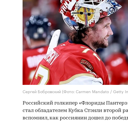
Сергей Бобровский
(Фото: Carmen Mandato / Getty I
Российский голкипер «Флориды Пантерз
стал обладателем Кубка Стэнли второй ра
вспомнил, как россиянин дошел до победы