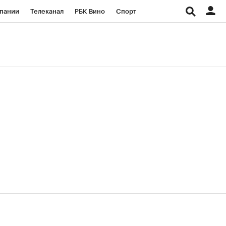
пании
Телеканал
РБК Вино
Спорт
ые проекты
Город
Стиль
Крипто
Спецпроекты СПб
Конференции СПб
ансы
Рынок наличной валюты