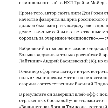
официального сайта НХЛ Трэйси Майерс.
Кроме того, автор сайта лиги Дэн Розен о
качестве фаворита на приз российского 
должен был выиграть награду еще в прош
делает важные сейвы в ответственные м
боролась за очередное чемпионство», — с
Бобровский в нынешнем сезоне одержал 16
Больше одерживал только российский вр
Лайтнинг» Андрей Василевский (18), но он
Голкипер оформил шатаут в трех встречах
ноль в чемпионском матче, но не хватило
огорчил соотечественник Василий Подко
В результате он завершил плей-офф с пок
отраженных бросков. Лучше только этот 
«Вашингтона» Логана Томпсона, который п