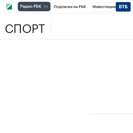
Подписка на РБК
Инвестиции
СПОРТ
Школа управления РБК
РБК Образова
РБК Бизнес-среда
Дискуссионный клу
Спецпроекты
Проверка контрагентов