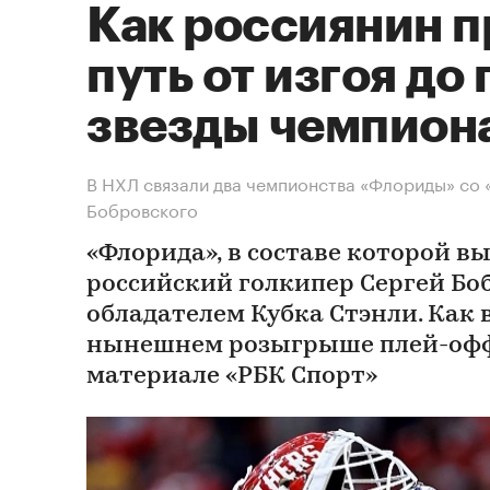
Как россиянин 
путь от изгоя до
звезды чемпион
В НХЛ связали два чемпионства «Флориды» со
Бобровского
«Флорида», в составе которой в
российский голкипер Сергей Боб
обладателем Кубка Стэнли. Как 
нынешнем розыгрыше плей-офф
материале «РБК Спорт»