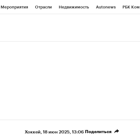
Мероприятия
Отрасли
Недвижимость
Autonews
РБК Ком
ние
РБК Курсы
РБК Life
Тренды
Визионеры
Национальн
б
Исследования
Кредитные рейтинги
Франшизы
Газета
Политика
Экономика
Бизнес
Технологии и медиа
Фин
Поделиться
Хоккей
⁠,
18 июн 2025, 13:06