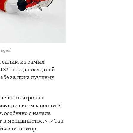
mages)
ал одним из самых
 НХЛ перед последней
рьбе за приз лучшему
 ценного игрока в
сь при своем мнении. Я
, особенно с начала
в меньшинстве. <...> Так
бъяснил автор