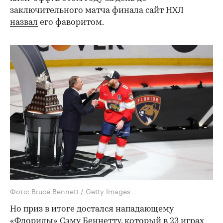
заключительного матча финала сайт НХЛ
назвал
его фаворитом.
Фото: Bruce Bennett / Getty Images
Но приз в итоге достался нападающему
«Флориды» Сэму Беннетту, который в 23 играх