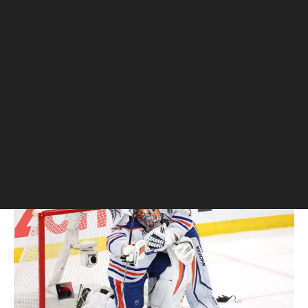
Фото: Bruce Bennett / Getty Images
Флорида в последние годы является самым
успешным хоккейным регионом в Северной
Америке. С 2020 года клубы из солнечного
штата неизменно доходят до финала, завоевав
на двоих четыре Кубка Стэнли.