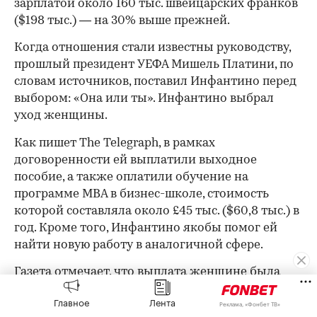
зарплатой около 160 тыс. швейцарских франков
($198 тыс.) — на 30% выше прежней.
Когда отношения стали известны руководству,
прошлый президент УЕФА Мишель Платини, по
словам источников, поставил Инфантино перед
выбором: «Она или ты». Инфантино выбрал
уход женщины.
Как пишет The Telegraph, в рамках
договоренности ей выплатили выходное
пособие, а также оплатили обучение на
программе MBA в бизнес-школе, стоимость
которой составляла около £45 тыс. ($60,8 тыс.) в
год. Кроме того, Инфантино якобы помог ей
найти новую работу в аналогичной сфере.
Газета отмечает, что выплата женщине была
00:00
/
00:00
произведена из средств УЕФА.
Главное
Лента
Реклама, «Фонбет ТВ»
В УЕФА подтвердили изданию факт выплаты, но