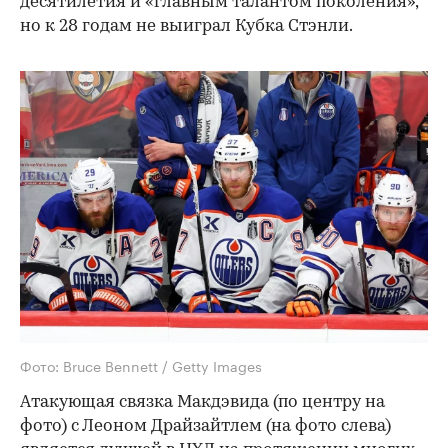
десятилетия и «главным талантом поколения»,
но к 28 годам не выиграл Кубка Стэнли.
Фото: Bruce Bennett / Getty Images
Атакующая связка Макдэвида (по центру на
фото) с Леоном Драйзайтлем (на фото слева)