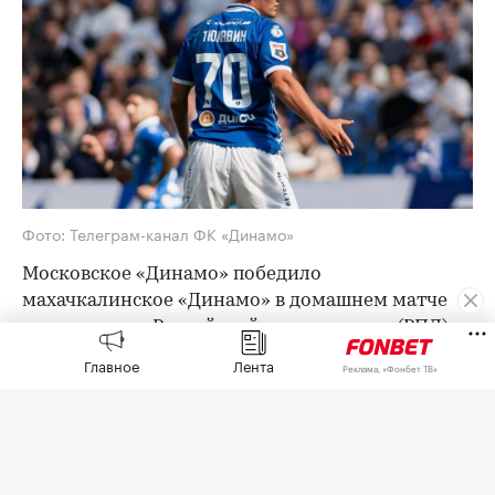
Фото: Телеграм-канал ФК «Динамо»
Московское «Динамо» победило
махачкалинское «Динамо» в домашнем матче
третьего тура Российской премьер-лиги (РПЛ) со
счетом 3:1. Первые три мяча были забиты за
Главное
Лента
Реклама, «Фонбет ТВ»
четыре минуты в концовке второго тайма.
У «Динамо» отличились 18-летний Тимофей
Маринкин (77-я минута), Дмитрий Скопинцев
(79) и Антон Миранчук (90+3). Гости отыграли