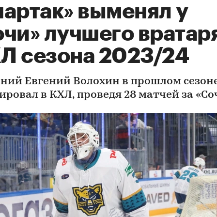
партак» выменял у
очи» лучшего вратар
Л сезона 2023/24
тний Евгений Волохин в прошлом сезон
ировал в КХЛ, проведя 28 матчей за «Со