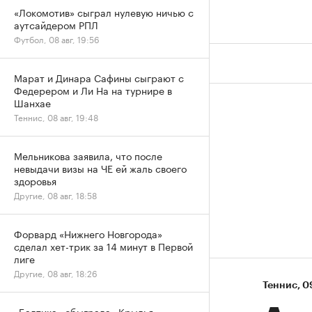
«Локомотив» сыграл нулевую ничью с
аутсайдером РПЛ
Футбол, 08 авг, 19:56
Марат и Динара Сафины сыграют с
Федерером и Ли На на турнире в
Шанхае
Теннис, 08 авг, 19:48
Мельникова заявила, что после
невыдачи визы на ЧЕ ей жаль своего
здоровья
Другие, 08 авг, 18:58
Форвард «Нижнего Новгорода»
сделал хет-трик за 14 минут в Первой
лиге
Другие, 08 авг, 18:26
Теннис
⁠,
0
«Балтика» обыграла «Крылья