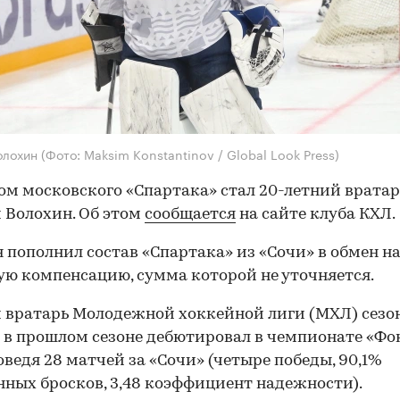
олохин
(Фото: Maksim Konstantinov / Global Look Press)
м московского «Спартака» стал 20-летний вратар
 Волохин. Об этом
сообщается
на сайте клуба КХЛ.
 пополнил состав «Спартака» из «Сочи» в обмен н
ю компенсацию, сумма которой не уточняется.
вратарь Молодежной хоккейной лиги (МХЛ) сезо
 в прошлом сезоне дебютировал в чемпионате «Фо
оведя 28 матчей за «Сочи» (четыре победы, 90,1%
ных бросков, 3,48 коэффициент надежности).