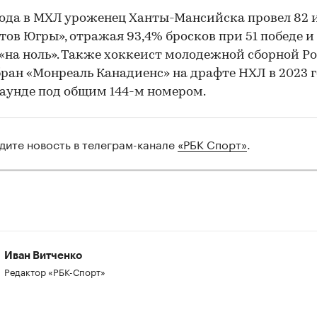
года в МХЛ уроженец Ханты-Мансийска провел 82 
ов Югры», отражая 93,4% бросков при 51 победе и 
«на ноль». Также хоккеист молодежной сборной Р
ран «Монреаль Канадиенс» на драфте НХЛ в 2023 г
аунде под общим 144-м номером.
дите новость в телеграм-канале
«РБК Спорт»
.
00:00
/
00:00
Иван Витченко
Редактор «РБК-Спорт»