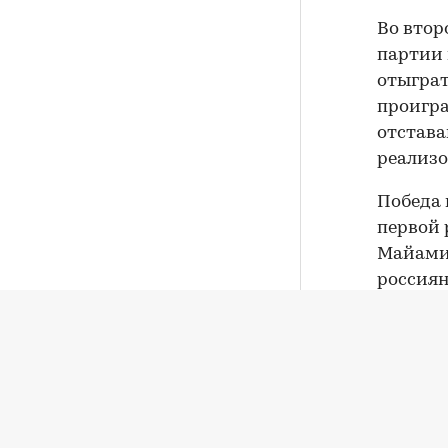
Во втор
партии 
отыграт
проигра
отстава
реализо
Победа 
первой 
Майами 
россиян
категор
До этог
Торонто
Австрал
WTA, — 5