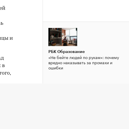
щей
вь
ицы и
РБК Образование
«Не бейте людей по рукам»: почему
ад
вредно наказывать за промахи и
 в
ошибки
того,
5 году.
а
в
РБК Образование
«Теория болтовни». Ученые раскрыли
нге
тайну лидерства
вом