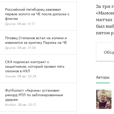
За три 
Российский пятиборец завоевал
первое золото на ЧЕ после допуска с
«Мамонт
флагом
матчах 
Другие, 08 авг, 21:17
был выб
пятом р
Пловец Степанов встал на колени и
извинился за критику Парижа на ЧЕ
Другие, 08 авг, 21:09
Обсу
СКА подписал контракт с
защитником, который провел пять
сезонов в НХЛ
Хоккей, 08 авг, 20:28
Авторы
Футболист «Акрона» установил
рекорд РПЛ по заблокированным
ударам
Футбол, 08 авг, 20:17