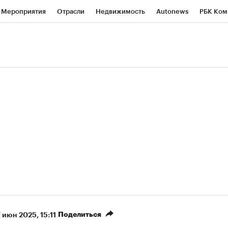
Мероприятия
Отрасли
Недвижимость
Autonews
РБК Ком
ние
РБК Курсы
РБК Life
Тренды
Визионеры
Национальн
б
Исследования
Кредитные рейтинги
Франшизы
Газета
роверка контрагентов
Политика
Экономика
Бизнес
Техно
(+7,63%)
«Северсталь» ₽700
НОВАТЭК ₽1 400
Купить
прогноз КИТ Финанс к 20.07.27
прогноз SberCIB к
Поделиться
7 июн 2025, 15:11