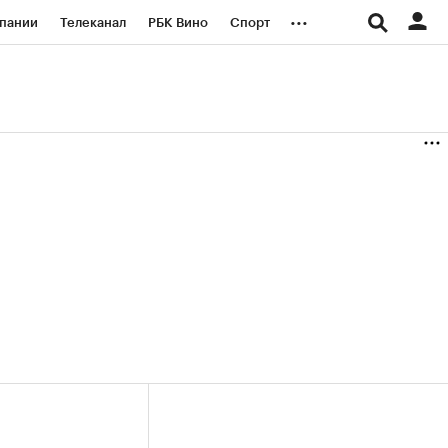
...
пании
Телеканал
РБК Вино
Спорт
ые проекты
Город
Стиль
Крипто
Спецпроекты СПб
логии и медиа
Финансы
(+36,32%)
(+30,78%)
«Русагро» ₽120
Купить
Купить
 27.07.27
прогноз ПСБ к 26.07.27