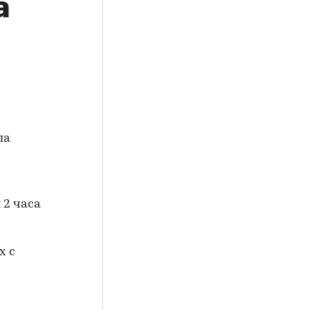
а
ла
 2 часа
х с