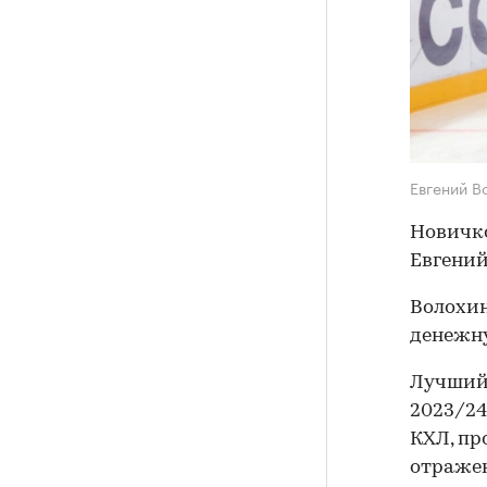
Евгений В
Новичко
Евгений
Волохин
денежну
Лучший 
2023/24
КХЛ, пр
отражен