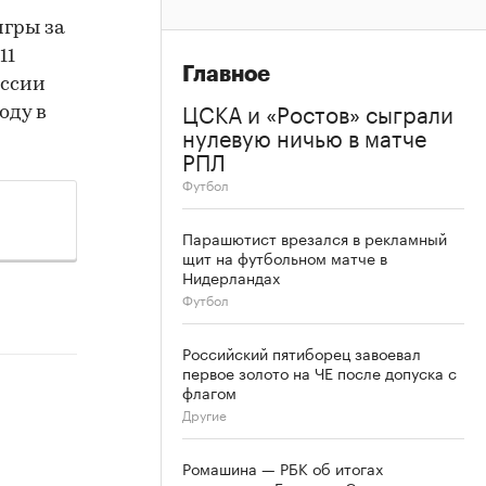
игры за
11
Главное
оссии
ЦСКА и «Ростов» сыграли
оду в
нулевую ничью в матче
РПЛ
Футбол
Парашютист врезался в рекламный
щит на футбольном матче в
Нидерландах
Футбол
Российский пятиборец завоевал
первое золото на ЧЕ после допуска с
флагом
Другие
Ромашина — РБК об итогах