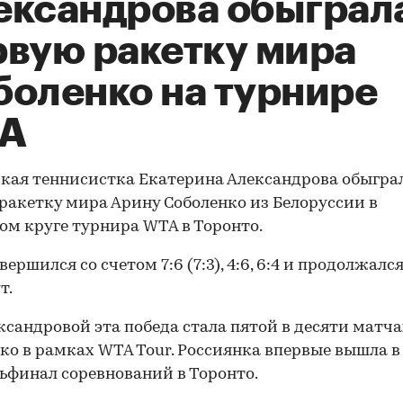
ександрова обыграл
рвую ракетку мира
боленко на турнире
A
кая теннисистка Екатерина Александрова обыгра
ракетку мира Арину Соболенко из Белоруссии в
ом круге турнира WTA в Торонто.
ершился со счетом 7:6 (7:3), 4:6, 6:4 и продолжался
т.
ксандровой эта победа стала пятой в десяти матча
ко в рамках WTA Tour. Россиянка впервые вышла в
ьфинал соревнований в Торонто.