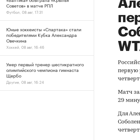
Ал
Советов» в матче РПЛ
Футбол, 08 авг, 17:31
пе
Со
Юные хоккеисты «Спартака» стали
победителями Кубка Александра
Овечкина
WT
Хоккей, 08 авг, 16:46
Российс
Умер первый тренер шестикратного
олимпийского чемпиона гимнаста
первую 
Щербо
четверт
Другие, 08 авг, 16:24
Матч зав
29 мину
Для Але
Соболен
четверт