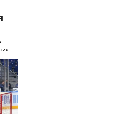
я
е
чи»