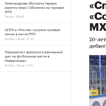
Александрова обыграла первую
«С
ракетку мира Соболенко на турнире
WTA
«С
Теннис, 08:30
МХ
ЦСКА и «Ростов» сыграли нулевую
ничью в матче РПЛ
Футбол, 08 авг, 22:22
20-ле
дебют
Парашютист врезался в рекламный
щит на футбольном матче в
Нидерландах
Футбол, 08 авг, 21:51