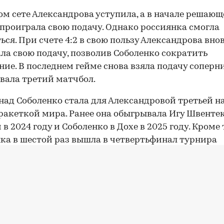
ом сете Александрова уступила, а в начале решаю
проиграла свою подачу. Однако россиянка смогла
ься. При счете 4:2 в свою пользу Александрова вно
ла свою подачу, позволив Соболенко сократить
ние. В последнем гейме снова взяла подачу соперн
вала третий матчбол.
над Соболенко стала для Александровой третьей н
ракеткой мира. Ранее она обыгрывала Игу Швентек
в 2024 году и Соболенко в Дохе в 2025 году. Кроме 
ка в шестой раз вышла в четвертьфинал турнира
ии WTA 1000 и впервые с соревнований в Дохе в 202
00:00
/
00:00
о Александрова дошла до
четвертого круга турнир
, обыграв в 1/16 финала представительницу
ии Талию Гибсон, занимающую 74-е место в рейти
:7, 6:1, 6:3. Россиянка занимает 19-е место в миро