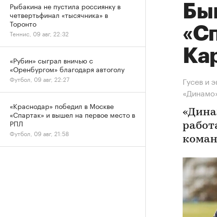
Рыбакина не пустила россиянку в
Бы
четвертьфинал «тысячника» в
Торонто
«С
Теннис, 09 авг, 22:32
Ка
«Рубин» сыграл вничью с
«Оренбургом» благодаря автоголу
Футбол, 09 авг, 22:27
Гусев и 
«Динамо
«Краснодар» победил в Москве
«Дина
«Спартак» и вышел на первое место в
РПЛ
работ
Футбол, 09 авг, 21:58
коман