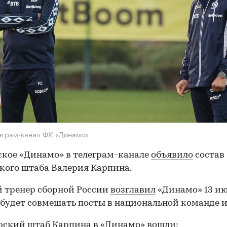
еграм-канал ФК «Динамо»
кое «Динамо» в телеграм-канале
объявило
состав
кого штаба Валерия Карпина.
 тренер сборной России
возглавил
«Динамо» 13 ию
будет совмещать посты в национальной команде и
рский штаб Карпина в «Динамо» вошли: