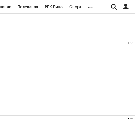
...
пании
Телеканал
РБК Вино
Спорт
ые проекты
Город
Стиль
Крипто
Спецпроекты СПб
логии и медиа
Финансы
(+36,84%)
(+29,93%)
«Русагро» ₽120
Купить
Купить
27.07.27
прогноз ПСБ к 26.07.27