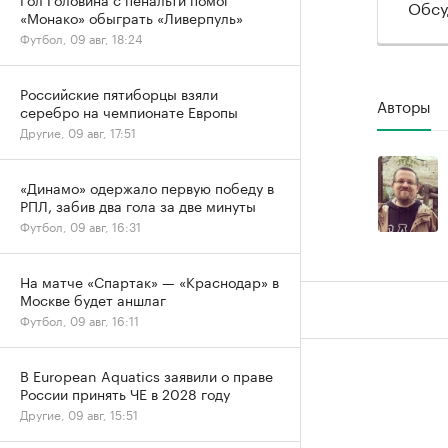
Обсу
«Монако» обыграть «Ливерпуль»
Футбол, 09 авг, 18:24
Российские пятиборцы взяли
Авторы
серебро на чемпионате Европы
Другие, 09 авг, 17:51
«Динамо» одержало первую победу в
РПЛ, забив два гола за две минуты
Футбол, 09 авг, 16:31
На матче «Спартак» — «Краснодар» в
Москве будет аншлаг
Футбол, 09 авг, 16:11
В European Aquatics заявили о праве
России принять ЧЕ в 2028 году
Другие, 09 авг, 15:51