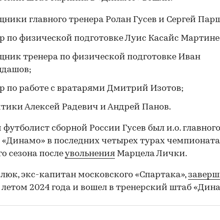
ники главного тренера Ролан Гусев и Сергей Пар
р по физической подготовке Луис Касайс Мартине
ник тренера по физической подготовке Иван
ндашов;
р по работе с вратарями Дмитрий Изотов;
тики Алексей Радевич и Андрей Панов.
футболист сборной России Гусев был и.о. главног
 «Динамо» в последних четырех турах чемпионат
о сезона после
увольнения
Марцела Лички.
00:00
/
00:00
юк, экс-капитан московского «Спартака»,
заверш
летом 2024 года и вошел в тренерский штаб «Дина