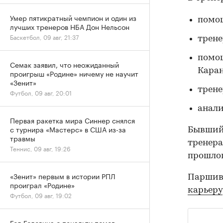
Умер пятикратный чемпион и один из
помощ
лучших тренеров НБА Дон Нельсон
Баскетбол, 09 авг, 21:37
трене
помощ
Семак заявил, что неожиданный
Кара
проигрыш «Родине» ничему не научит
«Зенит»
трене
Футбол, 09 авг, 20:01
анали
Первая ракетка мира Синнер снялся
с турнира «Мастерс» в США из-за
Бывший 
травмы
тренера
Теннис, 09 авг, 19:26
прошлог
«Зенит» первым в истории РПЛ
Паршивл
проиграл «Родине»
карьеру
Футбол, 09 авг, 19:02
Гол Головина с пенальти помог