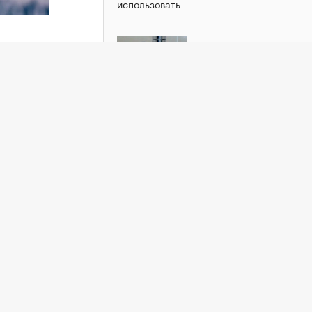
использовать
иться в
фондом
РБК Недвижимость
Могут ли отключить воду и
канализацию за неуплату ЖКУ
алась с
играла
в
уфф.
инговых