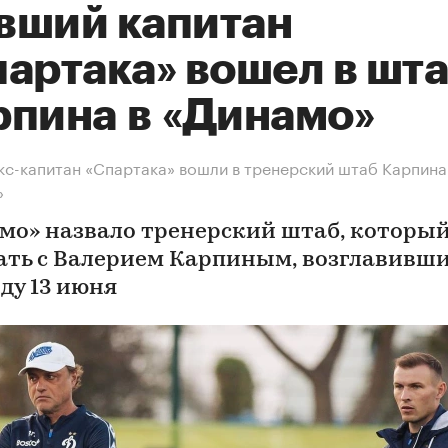
вший капитан
партака» вошел в шт
рпина в «Динамо»
экс-капитан «Спартака» вошли в тренерский штаб Карпина
»
мо» назвало тренерский штаб, который
ать с Валерием Карпиным, возглавивш
ду 13 июня