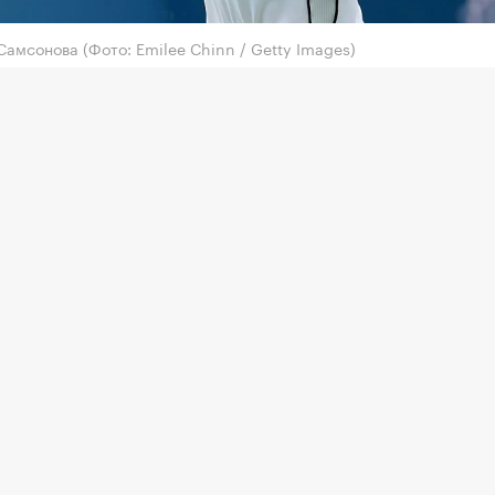
Самсонова
(Фото: Emilee Chinn / Getty Images)
акетка России Людмила Самсонова не смогла проб
ьфинал турнира WTA 1000 в Торонто с призовым 
 млн.
инала Самсонова (55-я в мировом рейтинге) встреч
ющей за Казахстан Еленой Рыбакиной (2-я) и про
 4:6, 6:4, 4:6.
а в четвертьфинале сыграет с канадкой Лейлой
ес (34-я) или японкой Наоми Осакой (13-я).
иянок в четвертьфинал ранее вышли Екатерина
дрова и Диана Шнайдер. Алина Корнеева позднее 
енье сыграет в 1/8 финала с американкой Кори Га
ельница турнира в Торонто получил тысячу рейт