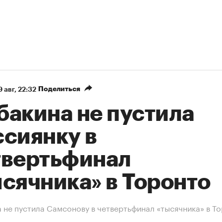
Поделиться
 авг, 22:32
бакина не пустила
ссиянку в
твертьфинал
сячника» в Торонто
 не пустила Самсонову в четвертьфинал «тысячника» в Т