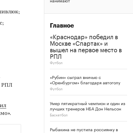
нанимают
шивлюк;
с;
Главное
«Краснодар» победил в
Москве «Спартак» и
вышел на первое место в
РПЛ
Футбол
«Рубин» сыграл вничью с
о
«Оренбургом» благодаря автоголу
а РПЛ
Футбол
Умер пятикратный чемпион и один из
ил
лучших тренеров НБА Дон Нельсон
мо».
Баскетбол
Рыбакина не пустила россиянку в