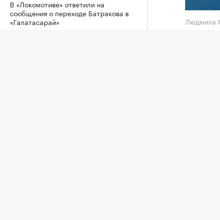
В «Локомотиве» ответили на
сообщения о переходе Батракова в
Людмила 
«Галатасарай»
Футбол, 09 авг, 13:43
Пятая р
четверт
В Первой лиге забили гол после
кульбита из аута
более $7
Футбол, 09 авг, 13:18
В 1/8 ф
выступа
Месси прилетел в Аргентину на
похороны отца
со счетом
Футбол, 09 авг, 12:32
Рыбакин
Фернанд
Александрова обыграла первую
ракетку мира Соболенко на турнире
WTA
Из росс
Теннис, 09 авг, 08:30
Алексан
воскрес
ЦСКА и «Ростов» сыграли нулевую
ничью в матче РПЛ
Победит