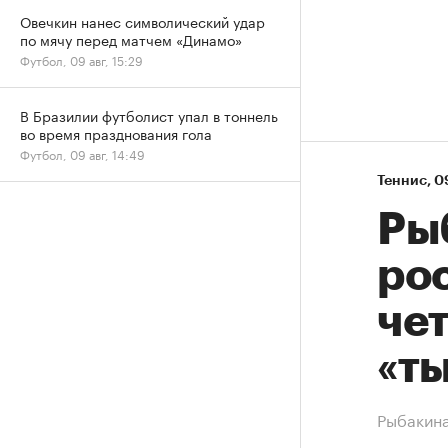
Овечкин нанес символический удар
по мячу перед матчем «Динамо»
Футбол, 09 авг, 15:29
В Бразилии футболист упал в тоннель
во время празднования гола
Футбол, 09 авг, 14:49
Теннис
⁠,
09
Ры
ро
че
«ты
Рыбакина