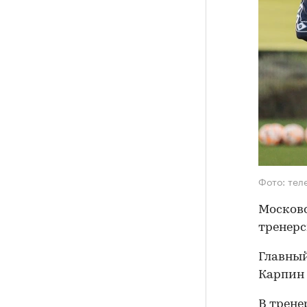
Фото: тел
Московс
тренерс
Главный
Карпин 
В трене