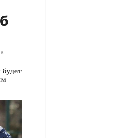
аб
 в
 будет
им