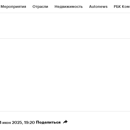
Мероприятия
Отрасли
Недвижимость
Autonews
РБК Ком
ние
РБК Курсы
РБК Life
Тренды
Визионеры
Национальн
б
Исследования
Кредитные рейтинги
Франшизы
Газета
роверка контрагентов
Политика
Экономика
Бизнес
Техно
(+7,86%)
«Северсталь» ₽700
НОВАТЭК ₽1 400
Купить
прогноз КИТ Финанс к 20.07.27
прогноз SberCIB к 
Поделиться
4 июн 2025, 19:20