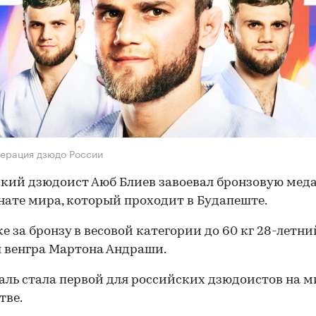
ерация дзюдо России
кий дзюдоист Аюб Блиев завоевал бронзовую меда
ате мира, который проходит в Будапеште.
ке за бронзу в весовой категории до 60 кг 28-летн
 венгра Мартона Андраши.
аль стала первой для российских дзюдоистов на 
тве.