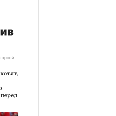
тив
сборной
хотят,
 —
ю
 перед