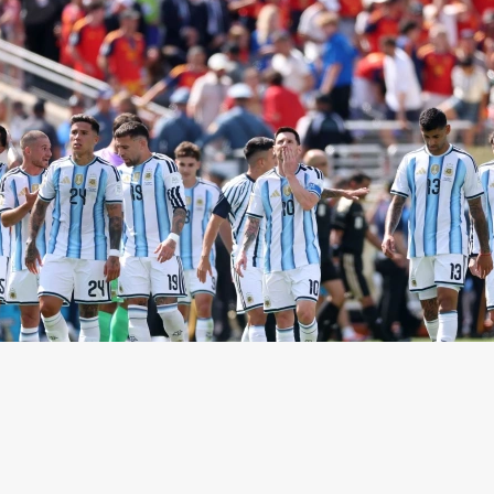
Аргентины в финале ЧМ-2026
(Фото: Lars Baron / Getty Images)
нт Ассоциации футбола Аргентины (AFA) Клаудио
yC Sports, что против национальной команды на