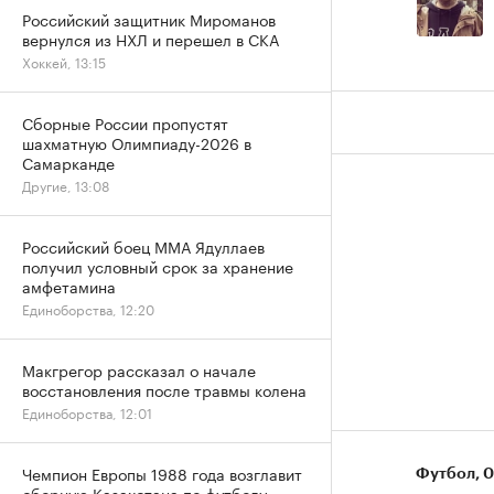
Российский защитник Мироманов
вернулся из НХЛ и перешел в СКА
Хоккей, 13:15
Сборные России пропустят
шахматную Олимпиаду-2026 в
Самарканде
Другие, 13:08
Российский боец ММА Ядуллаев
получил условный срок за хранение
амфетамина
Единоборства, 12:20
Макгрегор рассказал о начале
восстановления после травмы колена
Единоборства, 12:01
Чемпион Европы 1988 года возглавит
Футбол
⁠,
0
сборную Казахстана по футболу