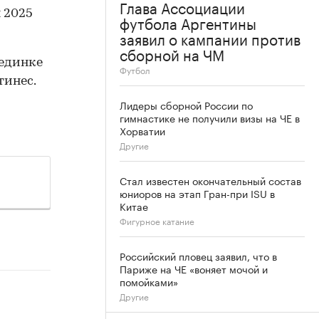
Глава Ассоциации
 2025
футбола Аргентины
заявил о кампании против
сборной на ЧМ
оединке
Футбол
тинес.
Лидеры сборной России по
гимнастике не получили визы на ЧЕ в
Хорватии
Другие
Стал известен окончательный состав
юниоров на этап Гран-при ISU в
Китае
Фигурное катание
Российский пловец заявил, что в
Париже на ЧЕ «воняет мочой и
помойками»
Другие