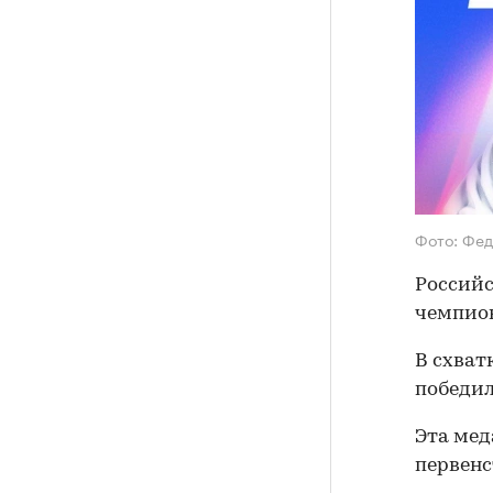
Фото: Фед
Российс
чемпион
В схват
победил
Эта мед
первенс