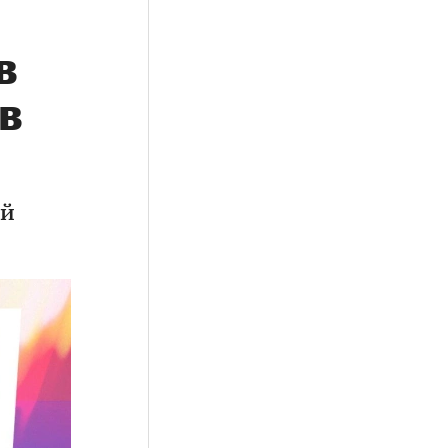
в
в
ой