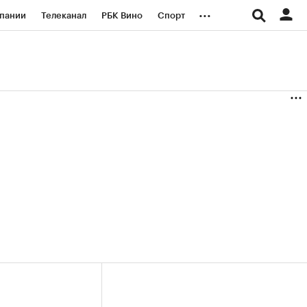
...
пании
Телеканал
РБК Вино
Спорт
ые проекты
Город
Стиль
Крипто
Спецпроекты СПб
логии и медиа
Финансы
(+38,22%)
(+31,03%)
«Русагро» ₽120
Купить
Купить
 27.07.27
прогноз ПСБ к 26.07.27