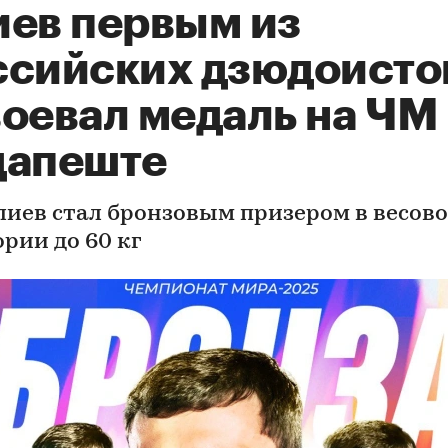
иев первым из
ссийских дзюдоисто
оевал медаль на ЧМ 
дапеште
лиев стал бронзовым призером в весов
рии до 60 кг