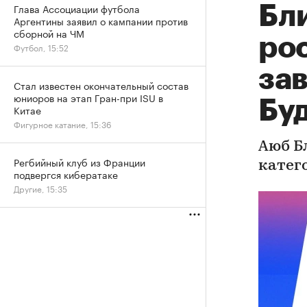
Глава Ассоциации футбола
Бл
Аргентины заявил о кампании против
сборной на ЧМ
ро
Футбол, 15:52
зав
Стал известен окончательный состав
юниоров на этап Гран-при ISU в
Бу
Китае
Фигурное катание, 15:36
Аюб Б
Регбийный клуб из Франции
катего
подвергся кибератаке
Другие, 15:35