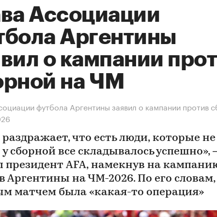
ава Ассоциации
тбола Аргентины
явил о кампании про
орной на ЧМ
социации футбола Аргентины заявил о кампании против 
026
раздражает, что есть люди, которые не 
 у сборной все складывалось успешно»,
л президент AFA, намекнув на кампани
в Аргентины на ЧМ-2026. По его словам,
м матчем была «какая-то операция»