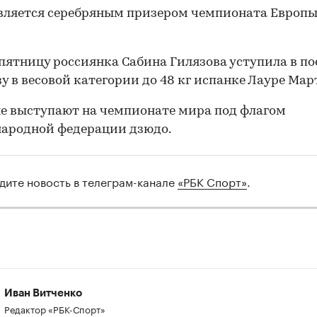
вляется серебряным призером чемпионата Европы
 пятницу россиянка Сабина Гилязова уступила в п
зу в весовой категории до 48 кг испанке Лауре Мар
е выступают на чемпионате мира под флагом
ародной федерации дзюдо.
дите новость в телеграм-канале
«РБК Спорт»
.
00:00
/
00:00
Иван Витченко
Редактор «РБК-Спорт»