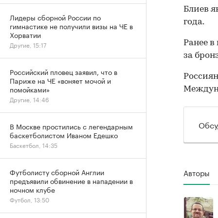
Блиев я
Лидеры сборной России по
года.
гимнастике не получили визы на ЧЕ в
Хорватии
Ранее в
Другие, 15:17
за брон
Российский пловец заявил, что в
Россиян
Париже на ЧЕ «воняет мочой и
помойками»
Междун
Другие, 14:46
Обсу
В Москве простились с легендарным
баскетболистом Иваном Едешко
Баскетбол, 14:35
Авторы
Футболисту сборной Англии
предъявили обвинение в нападении в
ночном клубе
Футбол, 13:50