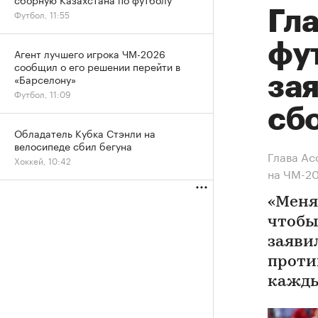
Гл
Футбол, 11:55
фу
Агент лучшего игрока ЧМ-2026
сообщил о его решении перейти в
«Барселону»
за
Футбол, 11:09
сб
Обладатель Кубка Стэнли на
велосипеде сбил бегуна
Глава Ас
Хоккей, 10:42
на ЧМ-2
«Меня 
чтобы
заяви
проти
кажды