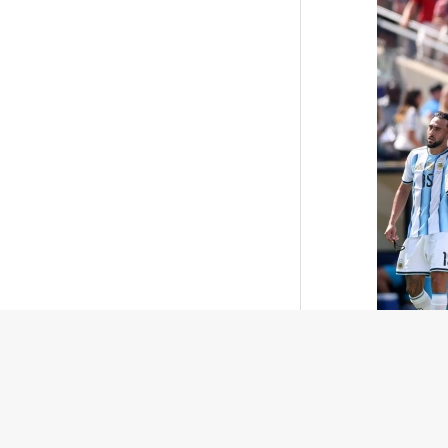
Сборная 
Президе
Дисквалифицированный за допинг
заявил
T