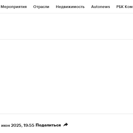
Мероприятия
Отрасли
Недвижимость
Autonews
РБК Ком
ние
РБК Курсы
РБК Life
Тренды
Визионеры
Национальн
б
Исследования
Кредитные рейтинги
Франшизы
Газета
роверка контрагентов
Политика
Экономика
Бизнес
Техно
(+8,97%)
«Северсталь» ₽700
НОВАТЭК ₽1 400
Купить
прогноз КИТ Финанс к 20.07.27
прогноз SberCIB к
Поделиться
3 июн 2025, 19:55