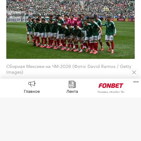
Сборная Мексики на ЧМ-2026
(Фото: David Ramos / Getty
Images)
Генеральный директор Adidas Бьорн Гульден
Главное
Лента
принес извинения за обилие розовых бутс на
Реклама, «Фонбет ТВ»
чемпионате мира по футболу 2026 года. Его
слова
приводит
O Globo.
Отвечая на вопрос агентства AFP на пресс-
конференции, посвященной квартальным
результатам, Гульден сказал, что это «случилось
случайно».