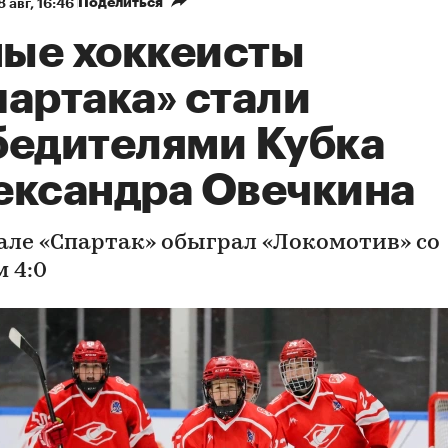
Поделиться
8 авг, 16:46
ые хоккеисты
партака» стали
бедителями Кубка
ександра Овечкина
але «Спартак» обыграл «Локомотив» со
 4:0