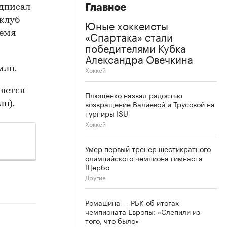
Главное
одписал
 клуб
Юные хоккеисты
«Спартака» стали
ремя
победителями Кубка
Александра Овечкина
млн.
Хоккей
яется
Плющенко назвал радостью
возвращение Валиевой и Трусовой на
н).
турниры ISU
Хоккей
Умер первый тренер шестикратного
олимпийского чемпиона гимнаста
Щербо
Другие
Ромашина — РБК об итогах
чемпионата Европы: «Слепили из
того, что было»