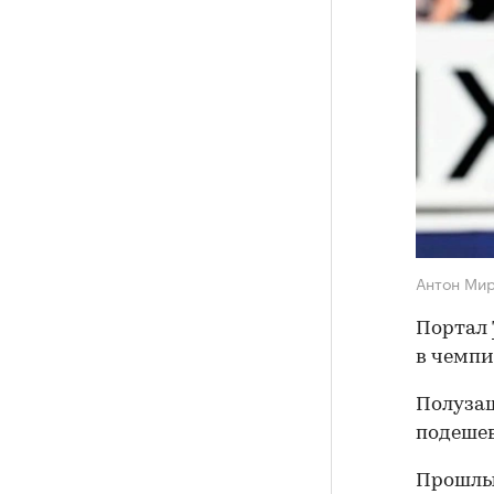
Антон Ми
Портал
в чемпи
Полузащ
подешев
Прошлы