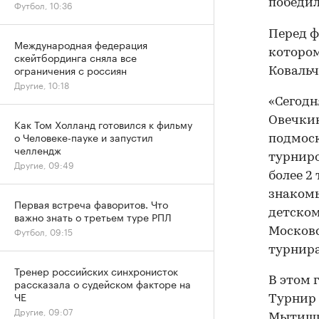
победил
Футбол, 10:36
Перед ф
Международная федерация
котором
скейтбординга сняла все
ограничения с россиян
Ковальч
Другие, 10:18
«Сегодн
Овечкин
Как Том Холланд готовился к фильму
о Человеке-пауке и запустил
подмоск
челлендж
турниро
Другие, 09:49
более 2
знакомы
Первая встреча фаворитов. Что
детском
важно знать о третьем туре РПЛ
Футбол, 09:15
Московс
турнира
Тренер российских синхронисток
В этом 
рассказала о судейском факторе на
ЧЕ
Турнир 
Другие, 09:07
Мытищи