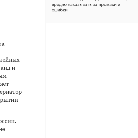
вредно наказывать за промахи и
ошибки
ра
ккейных
манд и
ным
ляет
бернатор
акрытии
оссии.
не