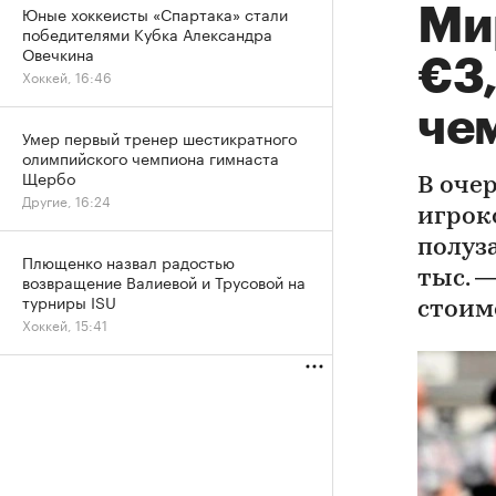
Юные хоккеисты «Спартака» стали
Ми
победителями Кубка Александра
Овечкина
€3,
Хоккей, 16:46
че
Умер первый тренер шестикратного
олимпийского чемпиона гимнаста
Щербо
В оче
Другие, 16:24
игрок
полуз
Плющенко назвал радостью
тыс. —
возвращение Валиевой и Трусовой на
турниры ISU
стоим
Хоккей, 15:41