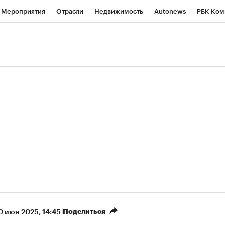
Мероприятия
Отрасли
Недвижимость
Autonews
РБК Ком
ние
РБК Курсы
РБК Life
Тренды
Визионеры
Национальн
б
Исследования
Кредитные рейтинги
Франшизы
Газета
роверка контрагентов
Политика
Экономика
Бизнес
Техно
(+88,22%)
(+32,42%)
 450
АФК «Система» ₽12
Купить
Ку
ПСБ к 29.07.27
прогноз БКС к 15.07.27
Поделиться
0 июн 2025, 14:45