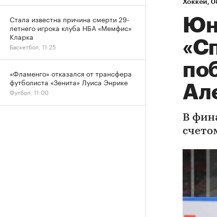
Хоккей
⁠,
0
Стала известна причина смерти 29-
Юн
летнего игрока клуба НБА «Мемфис»
Кларка
«С
Баскетбол, 11:25
по
«Фламенго» отказался от трансфера
футболиста «Зенита» Луиса Энрике
Ал
Футбол, 11:00
В фин
счетом