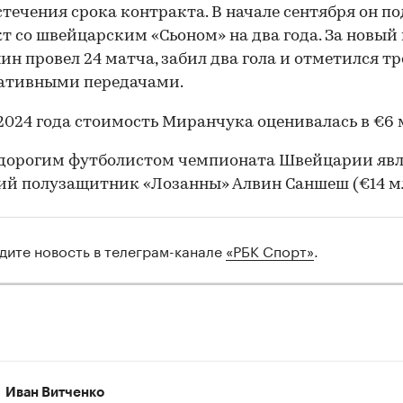
стечения срока контракта. В начале сентября он п
т со швейцарским «Сьоном» на два года. За новый
ин провел 24 матча, забил два гола и отметился т
тативными передачами.
2024 года стоимость Миранчука оценивалась в €6 
дорогим футболистом чемпионата Швейцарии явл
ий полузащитник «Лозанны» Алвин Саншеш (€14 мл
дите новость в телеграм-канале
«РБК Спорт»
.
00:00
/
00:00
Иван Витченко