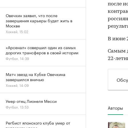
после и
контрак
Овечкин заявил, что после
россиян
завершения карьеры будет жить в
Москве
резуль
Хоккей, 15:02
В июне 
«Арсенал» совершил один из самых
Самым 
дорогих трансферов в своей истории
Футбол, 14:39
22-летн
Матч звезд на Кубке Овечкина
Обсу
завершился вничью
Хоккей, 14:09
Умер отец Лионеля Месси
Футбол, 13:53
Авторы
Регбист японского клуба умер от
теплового удара