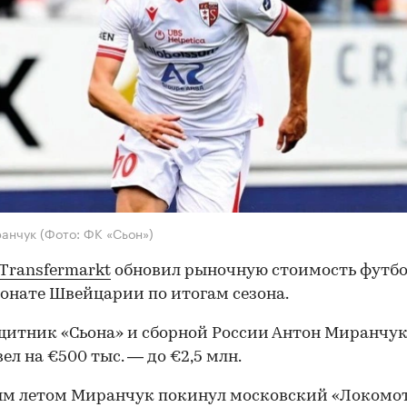
ранчук
(Фото: ФК «Сьон»)
Transfermarkt
обновил рыночную стоимость футб
онате Швейцарии по итогам сезона.
итник «Сьона» и сборной России Антон Миранчу
ел на €500 тыс. — до €2,5 млн.
м летом Миранчук покинул московский «Локомо