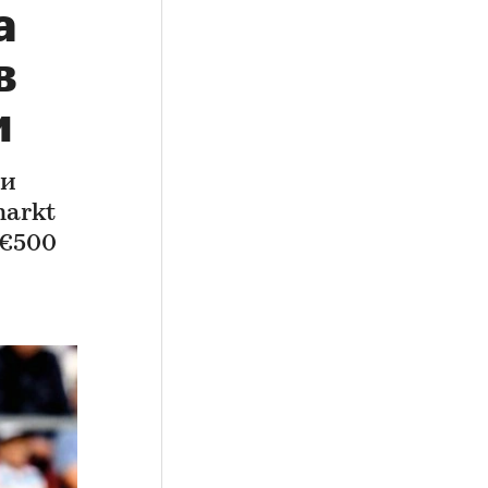
а
в
и
ти
markt
 €500