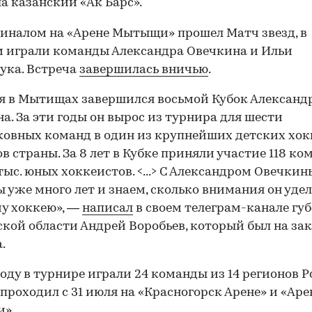
а казанский «Ак Барс».
иналом на «Арене Мытыщи» прошел Матч звезд, в
 играли команды Александра Овечкина и Ильи
ука. Встреча
завершилась вничью
.
я в Мытищах завершился восьмой Кубок Александ
а. За эти годы он вырос из турнира для шести
овных команд в один из крупнейших детских хо
в страны. За 8 лет в Кубке приняли участие 118 ко
 тыс. юных хоккеистов. <...> С Александром Овечки
 уже много лет и знаем, сколько внимания он уде
у хоккею», —
написал
в своем телеграм-канале гу
кой области Андрей Воробьев, который был на з
00:00
/
00:00
.
году в турнире играли 24 команды из 14 регионов Р
проходил с 31 июля на «Красногорск Арене» и «Аре
».