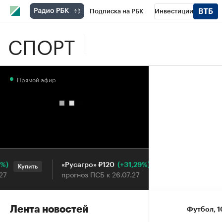
Подписка на РБК
Инвестиции
СПОРТ
Школа управления РБК
РБК Образова
РБК Бизнес-среда
Дискуссионный клу
Прямой эфир
Конференции СПб
Спецпроекты
П
Рынок наличной валюты
(+31,29%)
«Русагро» ₽120
Ozon ₽5
Купить
Купить
прогноз ПСБ к 26.07.27
прогноз 
Лента новостей
Футбол
⁠,
1