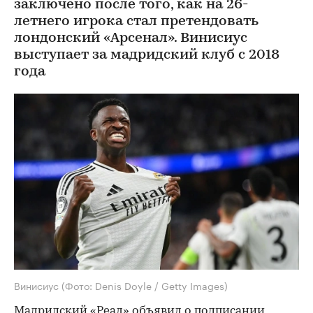
заключено после того, как на 26-
летнего игрока стал претендовать
лондонский «Арсенал». Винисиус
выступает за мадридский клуб с 2018
года
Винисиус
(Фото: Denis Doyle / Getty Images)
Мадридский «Реал» объявил о подписании