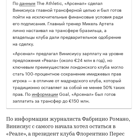
По
данным
The Athletic, «Арсенал» сделал
00:00
/
00:00
Винисиуса главной трансферной целью и был готов
пойти на исключительные финансовые условия ради
его подписания. Главный тренер Микель Артета
лично настаивал на трансфере бразильца, а
владельцы клуба дали предварительное одобрение
на сделку.
«Арсенал» предлагал Винисиусу зарплату на уровне
предложения «Реала» (около €24 млн в год), но
ключевым преимуществом лондонского клуба могло
стать 100-процентное сохранение имиджевых прав
игрока — в отличие от мадридского клуба, который
традиционно оставляет за собой не менее 50% таких
прав. По
информации
Goal, «Арсенал» был готов
заплатить за трансфер до €150 млн.
По информации журналиста Фабрицио Романо,
Винисиус с самого начала хотел остаться в
«Реале», а президент клуба Флорентино Перес