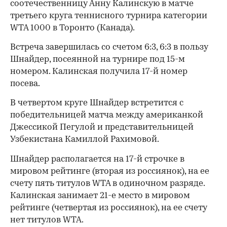
соотечественницу Анну Калинскую в матче
третьего круга теннисного турнира категории
WTA 1000 в Торонто (Канада).
Встреча завершилась со счетом 6:3, 6:3 в пользу
Шнайдер, посеянной на турнире под 15-м
номером. Калинская получила 17-й номер
посева.
В четвертом круге Шнайдер встретится с
победительницей матча между американкой
Джессикой Пегулой и представительницей
Узбекистана Камиллой Рахимовой.
Шнайдер располагается на 17-й строчке в
мировом рейтинге (вторая из россиянок), на ее
счету пять титулов WTA в одиночном разряде.
Калинская занимает 21-е место в мировом
рейтинге (четвертая из россиянок), на ее счету
нет титулов WTA.