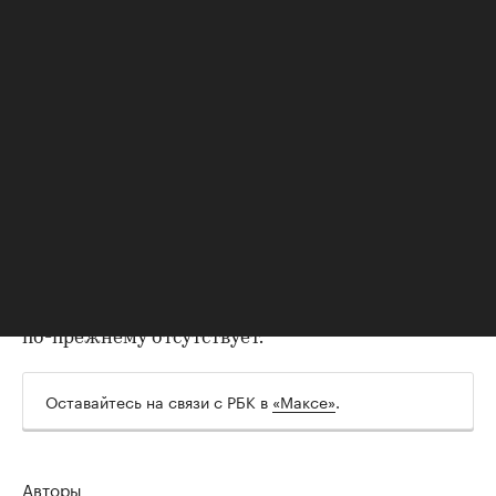
УЕФА и все 55 входящих в нее национальных
федераций
заявили о бойкоте соревнований
под
эгидой ФИФА. The Telegraph также писала, что
УЕФА
выдвинул
ультиматум Инфантино: уйти в
отставку или столкнуться с вотумом недоверия.
ФИФА
отказалась
от своих планов. Однако 6
августа в УЕФА
заявили
, что бойкот чемпионата
мира продолжается, несмотря на
извинения Инфантино и отказ от плана по
продаже прав на турнир. Европейская
организация отметила, что условия для отмены
бойкота не выполнены, а доверие к Инфантино
по-прежнему отсутствует.
Оставайтесь на связи с РБК в
«Максе»
.
Авторы