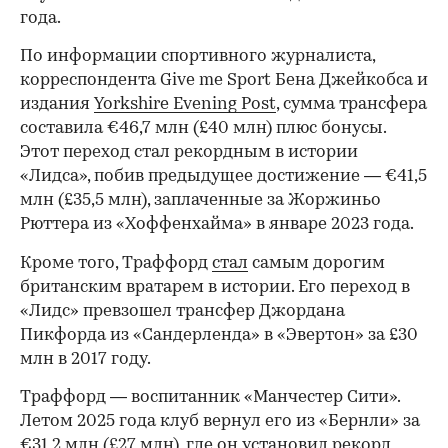
года.
По информации спортивного журналиста,
корреспондента Give me Sport Бена Джейкобса и
издания
Yorkshire Evening Post
, сумма трансфера
составила €46,7 млн (£40 млн) плюс бонусы.
Этот переход стал рекордным в истории
«Лидса», побив предыдущее достижение — €41,5
млн (£35,5 млн), заплаченные за Жоржиньо
Рюттера из «Хоффенхайма» в январе 2023 года.
Кроме того, Траффорд
стал
самым дорогим
британским вратарем в истории. Его переход в
«Лидс» превзошел трансфер Джордана
Пикфорда из «Сандерленда» в «Эвертон» за £30
млн в 2017 году.
Траффорд — воспитанник «Манчестер Сити».
Летом 2025 года клуб вернул его из «Бернли» за
€31,2 млн (£27 млн), где он установил рекорд