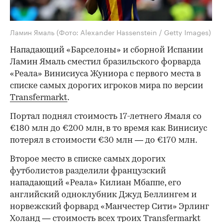
Ламин Ямаль
(Фото: Alexander Hassenstein / Getty Images)
Нападающий «Барселоны» и сборной Испании
Ламин Ямаль сместил бразильского форварда
«Реала» Винисиуса Жуниора с первого места в
списке самых дорогих игроков мира по версии
Transfermarkt
.
Портал поднял стоимость 17-летнего Ямаля со
€180 млн до €200 млн, в то время как Винисиус
потерял в стоимости €30 млн — до €170 млн.
Второе место в списке самых дорогих
футболистов разделили французский
нападающий «Реала» Килиан Мбаппе, его
английский одноклубник Джуд Беллингем и
норвежский форвард «Манчестер Сити» Эрлинг
Холанд — стоимость всех троих Transfermarkt