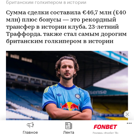
британским голкипером в истории
Сумма сделки составила €46,7 млн (£40
млн) плюс бонусы — это рекордный
трансфер в истории клуба. 23-летний
Траффорда. также стал самым дорогим
британским голкипером в истории
Главное
Лента
Джеймс Траффорд
(Фото: ФК «Лидс» )
Реклама, «Фонбет ТВ»