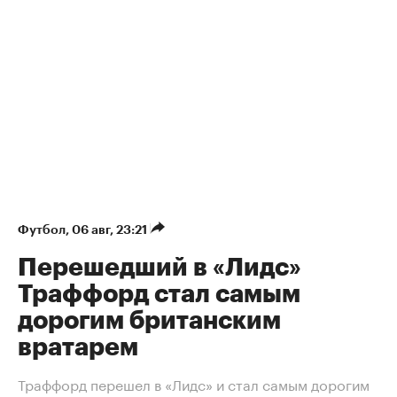
Футбол
⁠,
06 авг, 23:21
Перешедший в «Лидс»
Траффорд стал самым
дорогим британским
вратарем
Траффорд перешел в «Лидс» и стал самым дорогим