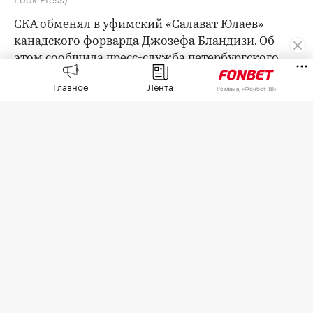
СКА обменял в уфимский «Салават Юлаев»
канадского форварда Джозефа Бландизи. Об
этом
сообщила
пресс-служба петербургского
клуба КХЛ.
Главное
Лента
Реклама, «Фонбет ТВ»
Взамен СКА получил спортивные права на
вратаря Даниила Тарасова, который сейчас
выступает в НХЛ за «Детройт Ред Уингз».
Для 32-летнего Бландизи прошлый сезон стал
дебютным в КХЛ. Канадец в составе СКА провел
62 в регулярном чемпионате и набрал 29 (12+17)
очков. В плей-офф у него было две заброшенные
шайбы в четырех встречах.
На счету Бландизи более 100 матчей в НХЛ за
«Нью-Джерси Девилз», «Анахайм Дакс» и
«Питтсбург Пингвинз».