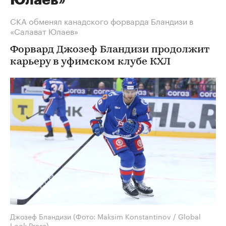
Юлаев»
СКА обменял канадского форварда Бландизи в
«Салават Юлаев»
Форвард Джозеф Бландизи продолжит
карьеру в уфимском клубе КХЛ
Джозеф Бландизи
(Фото: Maksim Konstantinov / Global
Look Press)