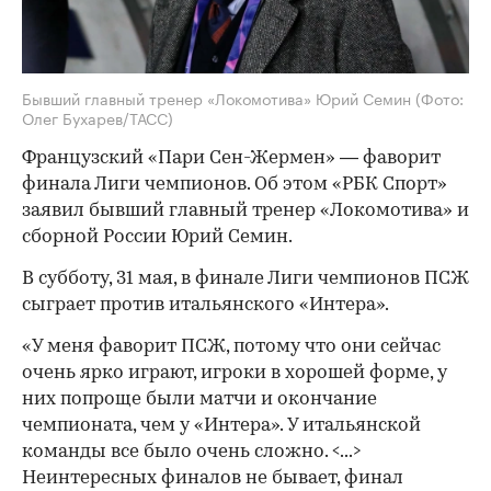
Бывший главный тренер «Локомотива» Юрий Семин
(Фото:
Олег Бухарев/ТАСС)
Французский «Пари Сен-Жермен» — фаворит
финала Лиги чемпионов. Об этом «РБК Спорт»
заявил бывший главный тренер «Локомотива» и
сборной России Юрий Семин.
В субботу, 31 мая, в финале Лиги чемпионов ПСЖ
сыграет против итальянского «Интера».
«У меня фаворит ПСЖ, потому что они сейчас
очень ярко играют, игроки в хорошей форме, у
них попроще были матчи и окончание
чемпионата, чем у «Интера». У итальянской
команды все было очень сложно. <...>
Неинтересных финалов не бывает, финал