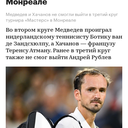
Монреале
Медведев и Хачанов не смогли выйти в третий круг
турнира «Мастерс» в Монреале
Во втором круге Медведев проиграл
нидерландскому теннисисту Ботику ван
де Зандсхюлпу, а Хачанов — французу
Теренсу Атману. Ранее в третий круг
также не смог выйти Андрей Рублев