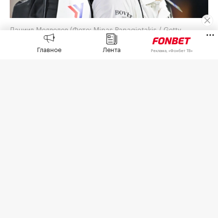
Даниил Медведев
(Фото: Minas Panagiotakis / Getty
Images)
Главное
Лента
Реклама, «Фонбет ТВ»
Российские теннисисты Даниил Медведев и
Карен Хачанов не смогли выйти в третий круг
одиночного разряда турнира ATP серии
«Мастерс» в Монреале.
Во втором круге Медведев, четвертый сеяный,
проиграл 70-й ракетке мира нидерландскому
теннисисту Ботику ван де Зандсхюлпу со счетом
3:6, 6:7 (5:7).
Хачанов на этой же стадии проиграл 46-му
номеру рейтинга французу Теренсу Атману со
счетом 4:6, 6:7 (3:7).
В третьем круге ван де Зандсхюлп сыграет
против поляка Хуберта Хуркача (72), а Атман