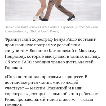
Василиса Кагановская и Максим Некрасов
(Фото: Maksim
Konstantinov / Global Look Press)
Французский хореограф Бенуа Ришо поставит
произвольную программу российским
фигуристам Василисе Кагановской и Максиму
Некрасову, которые выступают в танцах на льду.
Об этом ТАСС сообщил тренер дуэта Алексей
Горшков.
«Пока постановки программ в процессе. В
постановке ритм-танца много людей
участвует — Максим Ставиский и наши
хореографы, которые с нами обычно работают.
Ришо произвольный танец ставит», — сказал
Горшков.