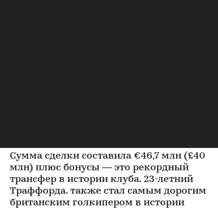
Футбол
⁠,
06 авг, 23:21
Перешедший в «Лидс»
Траффорд стал самым
дорогим британским
вратарем
Траффорд перешел в «Лидс» и стал самым дорогим
британским голкипером в истории
Сумма сделки составила €46,7 млн (£40
млн) плюс бонусы — это рекордный
трансфер в истории клуба. 23-летний
Траффорда. также стал самым дорогим
британским голкипером в истории