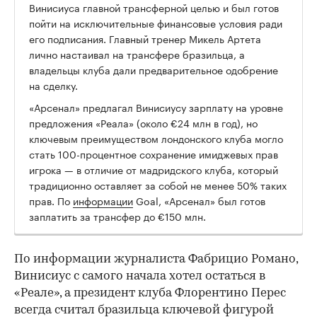
00:00
/
00:00
Винисиуса главной трансферной целью и был готов
пойти на исключительные финансовые условия ради
его подписания. Главный тренер Микель Артета
лично настаивал на трансфере бразильца, а
владельцы клуба дали предварительное одобрение
на сделку.
«Арсенал» предлагал Винисиусу зарплату на уровне
предложения «Реала» (около €24 млн в год), но
ключевым преимуществом лондонского клуба могло
стать 100-процентное сохранение имиджевых прав
игрока — в отличие от мадридского клуба, который
традиционно оставляет за собой не менее 50% таких
прав. По
информации
Goal, «Арсенал» был готов
заплатить за трансфер до €150 млн.
По информации журналиста Фабрицио Романо,
Винисиус с самого начала хотел остаться в
«Реале», а президент клуба Флорентино Перес
всегда считал бразильца ключевой фигурой