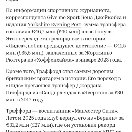
По информации спортивного журналиста,
корреспондента Give me Sport Бена Джейкобса и
издания
Yorkshire Evening Post
, сумма трансфера
составила €46,7 млн (£40 млн) плюс бонусы.
Этот переход стал рекордным в истории
«Лидса», побив предыдущее достижение — €41,5
млн (£35,5 млн), заплаченные за Жоржиньо
Рюттера из «Хоффенхайма» в январе 2023 года.
Кроме того, Траффорд
стал
самым дорогим
британским вратарем в истории. Его переход в
«Лидс» превзошел трансфер Джордана
Пикфорда из «Сандерленда» в «Эвертон» за £30
млн в 2017 году.
Траффорд — воспитанник «Манчестер Сити».
Летом 2025 года клуб вернул его из «Бернли» за
€31,2 млн (£27 млн), где он установил рекорд
00:00
/
00:00