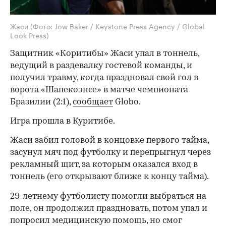
Жаси
(Фото: Jow Baker / Keystone Press Agency / Global
Look Press)
Защитник «Коритибы» Жаси упал в тоннель,
ведущий в раздевалку гостевой команды, и
получил травму, когда праздновал свой гол в
ворота «Шапекоэнсе» в матче чемпионата
Бразилии (2:1),
сообщает
Globo.
Игра прошла в Куритибе.
Жаси забил головой в концовке первого тайма,
засунул мяч под футболку и перепрыгнул через
рекламный щит, за которым оказался вход в
тоннель (его открывают ближе к концу тайма).
29-летнему футболисту помогли выбраться на
поле, он продолжил праздновать, потом упал и
попросил медицинскую помощь, но смог