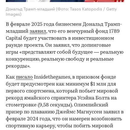
Дональд Трамп-младший
(Фото: Tasos Katopodis / Getty
Images)
В феврале 2025 года бизнесмен Дональд Трамп-
младший
заявил
, что его венчурный фонд 1789
Capital будет участвовать в инвестиционном
раунде проекта. Он заявил, что допинговые
игры «представляют собой будущее — реальную
конкуренцию, реальную свободу и реальные
рекорды».
Как
писало
Insidethegames, в призовом фонде
будет предусмотрен как минимум $1 млн для
первого спортсмена, который побьет мировой
рекорд ямайского спринтера Усэйна Болта на
стометровке (9,58 секунды). Олимпийский
призер по плаванию Джеймс Магнуссен заявил в
феврале 2024 года, что он намерен возобновить
спортивную карьеру, чтобы побить мировой