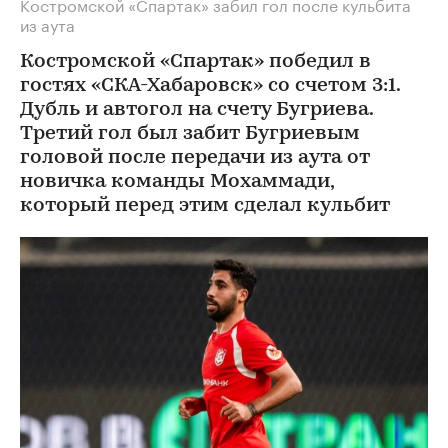
Костромской «Спартак» забил гол после кульбита
из аута
Костромской «Спартак» победил в
гостях «СКА-Хабаровск» со счетом 3:1.
Дубль и автогол на счету Бугриева.
Третий гол был забит Бугриевым
головой после передачи из аута от
новичка команды Мохаммади,
который перед этим сделал кульбит