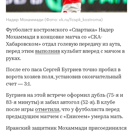
Надер Мохаммади
(Фото: vk.ru/fcspk_kostroma)
Футболист костромского «Спартака» Надер
Мохаммади в концовке матча со «СКА-
Хабаровском» отдал голевую передачу из аута,
перед этим
выполнив
кульбит вперед с мячом в
руках.
После его паса Сергей Бугриев точно пробил в
ворота хозяев поля, установив окончательный
счет — 3:1.
Бугриев на этой встрече оформил дубль (75-я и
83-я минуты) и забил автогол (52-я). В клубе
после игры
отметили
, что у футболиста перед
предыдущим матчем с «Енисеем» умерла мать.
Иранский защитник Мохаммади присоединился