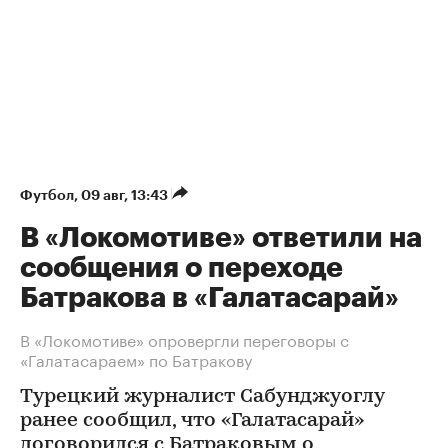
Футбол
⁠,
09 авг, 13:43
В «Локомотиве» ответили на
сообщения о переходе
Батракова в «Галатасарай»
В «Локомотиве» опровергли переговоры с
«Галатасараем» по Батракову
Турецкий журналист Сабунджуоглу
ранее сообщил, что «Галатасарай»
договорился с Батраковым о