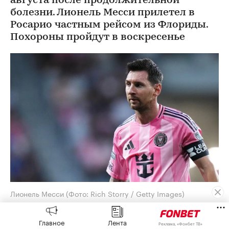
августа после продолжительной
болезни. Лионель Месси прилетел в
Росарио частным рейсом из Флориды.
Похороны пройдут в воскресенье
Лионель Месси
(Фото: Rich Storry / Getty Images)
Капитан сборной Аргентины Лионель Месси
Главное
Лента
Реклама, «Фонбет ТВ»
прибыл в родной город Росарио (провинция