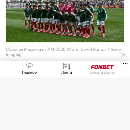
Сборная Мексики на ЧМ-2026
(Фото: David Ramos / Getty
Images)
Генеральный директор Adidas Бьорн Гульден
Главное
Лента
принес извинения за обилие розовых бутс на
Реклама, «Фонбет ТВ»
чемпионате мира по футболу 2026 года. Его
слова
приводит
O Globo.
Отвечая на вопрос агентства AFP на пресс-
конференции, посвященной квартальным
результатам, Гульден сказал, что это «случилось
случайно».
«Я думаю, что это совпадение, и надеюсь, что оно