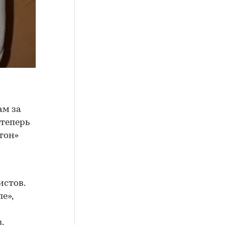
ам за
 теперь
тон»
истов.
е»,
.