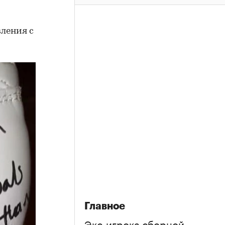
вления с
Главное
Экс-игрока сборной