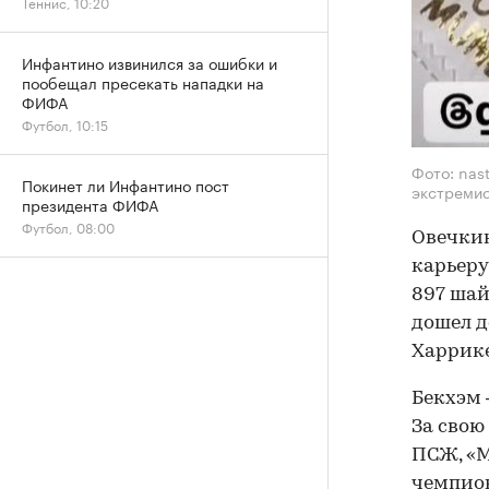
Теннис, 10:20
Инфантино извинился за ошибки и
пообещал пресекать нападки на
ФИФА
Футбол, 10:15
Фото: nas
Покинет ли Инфантино пост
экстремис
президента ФИФА
Футбол, 08:00
Овечкин
карьеру
897 шай
дошел д
Харрике
Бекхэм 
За свою
ПСЖ, «М
чемпион