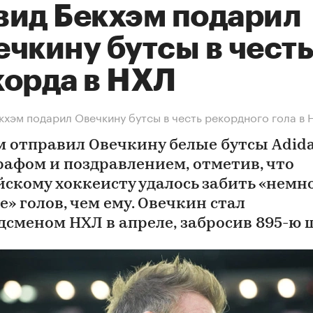
вид Бекхэм подарил
чкину бутсы в честь
корда в НХЛ
кхэм подарил Овечкину бутсы в честь рекордного гола в
м отправил Овечкину белые бутсы Adida
рафом и поздравлением, отметив, что
йскому хоккеисту удалось забить «немн
» голов, чем ему. Овечкин стал
дсменом НХЛ в апреле, забросив 895-ю 