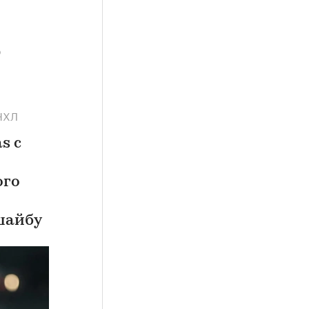
 НХЛ
s с
ого
шайбу