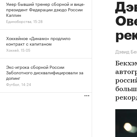
Умер бывший тренер сборной и вице-
Дэ
президент Федерации дзюдо России
Каплин
Ове
Единоборства, 15:28
ре
Хоккейное «Динамо» продлило
контракт с капитаном
Хоккей, 15:05
Дэвид Бе
Бекхэ
Экс-игрока сборной России
Заболотного дисквалифицировали за
автог
допинг
росси
Футбол, 14:24
больше
рекор