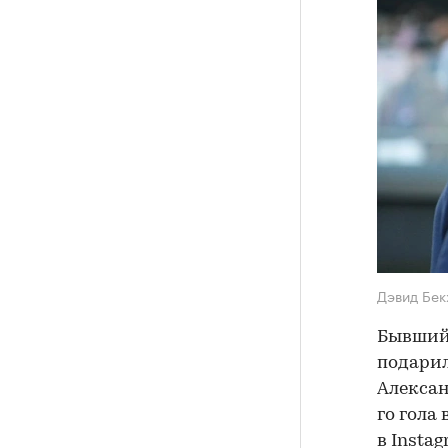
Дэвид Бе
Бывший 
подари
Алексан
го гола
в Insta