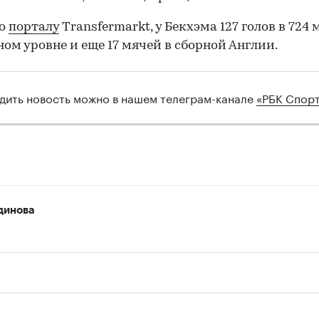
но
порталу
Transfermarkt, у Бекхэма 127 голов в 724
ном уровне и еще 17 мячей в сборной Англии.
00:00
/
00:00
дить новость можно в нашем телеграм-канале
«РБК Спор
динова