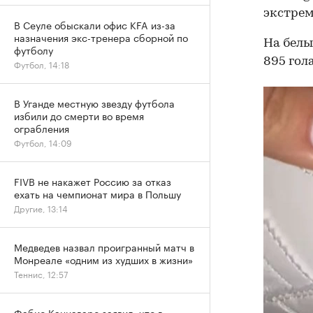
экстрем
В Сеуле обыскали офис KFA из-за
назначения экс-тренера сборной по
На белы
футболу
895 гол
Футбол, 14:18
В Уганде местную звезду футбола
избили до смерти во время
ограбления
Футбол, 14:09
FIVB не накажет Россию за отказ
ехать на чемпионат мира в Польшу
Другие, 13:14
Медведев назвал проигранный матч в
Монреале «одним из худших в жизни»
Теннис, 12:57
Фабио Каннаваро заявил, что в