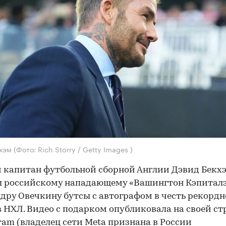
кхэм
(Фото: Rich Storry / Getty Images )
капитан футбольной сборной Англии Дэвид Бекх
л российскому нападающему «Вашингтон Кэпитал
дру Овечкину бутсы с автографом в честь рекордн
 в НХЛ. Видео с подарком опубликовала на своей с
gram (владелец сети Meta признана в России