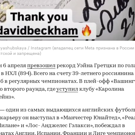
tyashubskaya / Instagram (владелец сети Meta признана в России
тской и запрещена)
 6 апреля
превзошел
рекорд Уэйна Гретцки по гол
 в НХЛ (894). Всего на счету 39-летнего россиянина
б в регулярных чемпионатах. В плей-офф «Вашинг
о второго раунда, где
уступил
клубу «Каролина
йнз».
— один из самых выдающихся английских футбол
 карьеру он выступал в «Манчестер Юнайтед», «Реал
илане» и «Лос- Анджелес Гэлакси», побеждал в
атах Англии, Испании, Франции и Лиге чемпионов