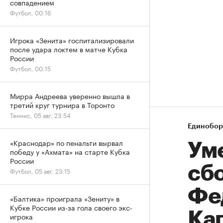
совпадением
Футбол, 00:16
Игрока «Зенита» госпитализировали
после удара локтем в матче Кубка
России
Футбол, 00:15
Мирра Андреева уверенно вышла в
третий круг турнира в Торонто
Теннис, 05 авг, 23:54
Единобор
«Краснодар» по пенальти вырвал
Ум
победу у «Ахмата» на старте Кубка
России
сб
Футбол, 05 авг, 23:15
Фе
«Балтика» проиграла «Зениту» в
Кубке России из-за гола своего экс-
Ка
игрока