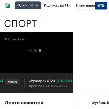
Подписка на РБК
Инвестиции
СПОРТ
Школа управления РБК
РБК Образова
РБК Бизнес-среда
Дискуссионный клу
Прямой эфир
Конференции СПб
Спецпроекты
П
Рынок наличной валюты
(+31,15%)
«Русагро» ₽120
Ozon ₽5 
Купить
Купить
прогноз ПСБ к 26.07.27
прогноз ПС
Лента новостей
Футбол
⁠,
1