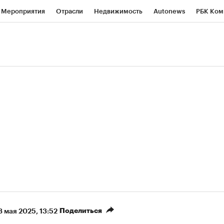
Мероприятия
Отрасли
Недвижимость
Autonews
РБК Ком
ние
РБК Курсы
РБК Life
Тренды
Визионеры
Национальн
б
Исследования
Кредитные рейтинги
Франшизы
Газета
роверка контрагентов
Политика
Экономика
Бизнес
Техно
(+87,58%)
(+30,92%)
450
АФК «Система» ₽12
Купить
Куп
Б к 29.07.27
прогноз БКС к 15.07.27
Поделиться
8 мая 2025, 13:52