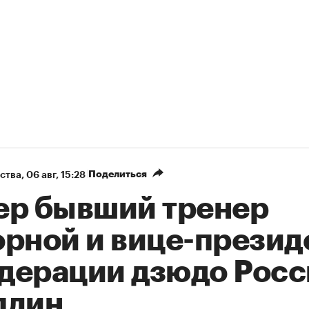
Поделиться
ства
⁠,
06 авг, 15:28
ер бывший тренер
орной и вице-презид
дерации дзюдо Росс
плин