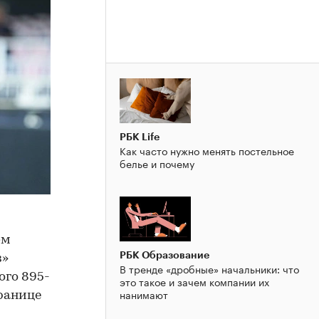
РБК Life
Как часто нужно менять постельное
белье и почему
эм
РБК Образование
з»
В тренде «дробные» начальники: что
ого 895-
это такое и зачем компании их
нанимают
транице