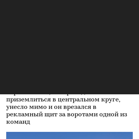
Футбол
⁠,
08 авг, 21:51
Парашютист врезался в
рекламный щит на
футбольном матче в
Нидерландах
Во время рекламной акции перед игрой
между «Гоу Эхед Иглс» и «Виллем II»
парашютиста, который должен был
приземлиться в центральном круге,
унесло мимо и он врезался в
рекламный щит за воротами одной из
команд