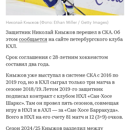
Николай Кныжов
(Фото: Ethan Miller / Getty Images)
Защитник Николай Кныжов перешел в СКА. Об
этом
сообщается
на сайте петербургского клуба
КХЛ.
Срок соглашения с 28-летним хоккеистом
составил два года.
Кныжов уже выступал в системе СКА с 2016 по
2019 год, но в КХЛ сыграл только три матча в
сезоне 2018/19. Летом 2019-го защитник
подписал контракт с клубом НХЛ «Сан-Хосе
Шаркс». Там он провел пять сезонов, совмещая
игру в НХЛ и в АХЛ — за «Сан-Хосе Барракуда».
Всего в НХЛ на его счету 81 матч и 12 (3+9) очков.
Сезон 2024/25 Кныжов разделил между