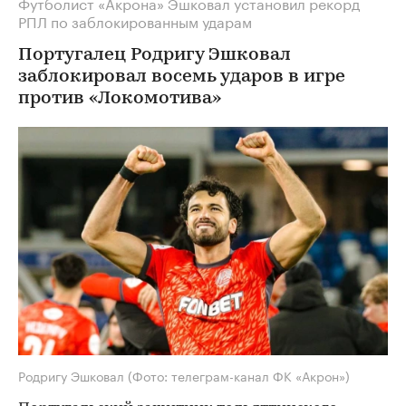
Футболист «Акрона» Эшковал установил рекорд
РПЛ по заблокированным ударам
Португалец Родригу Эшковал
заблокировал восемь ударов в игре
против «Локомотива»
Родригу Эшковал
(Фото: телеграм-канал ФК «Акрон»)