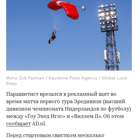
Фото: Erik Pasman / Keystone Press Agency / Global Look
Press
Парашютист врезался в рекламный щит во
время матча первого тура Эредивизи (высший
дивизион чемпионата Нидерландов по футболу)
между «Гоу Эхед Иглс» и «Виллем II». Об этом
сообщает
AD.nl.
Перед стартовым свистком несколько