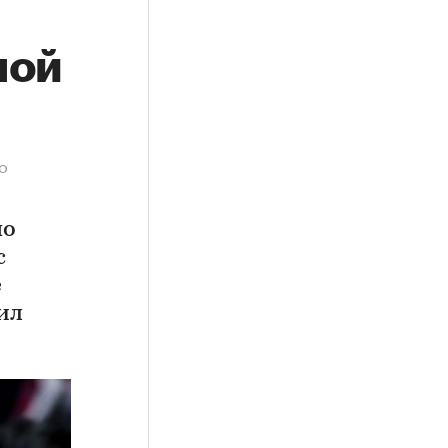
ной
о
по
с
е
ил