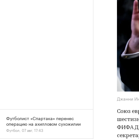
Джанни И
Союз ев
Футболист «Спартака» перенес
шестиз
операцию на ахилловом сухожилии
ФИФА Дж
Футбол, 07 авг, 17:43
секрета