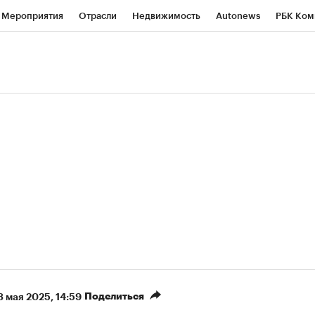
Мероприятия
Отрасли
Недвижимость
Autonews
РБК Ком
ние
РБК Курсы
РБК Life
Тренды
Визионеры
Национальн
б
Исследования
Кредитные рейтинги
Франшизы
Газета
роверка контрагентов
Политика
Экономика
Бизнес
Техно
(+90,63%)
(+34,86%)
 450
АФК «Система» ₽12
Купить
К
ПСБ к 29.07.27
прогноз БКС к 15.07.27
Поделиться
3 мая 2025, 14:59