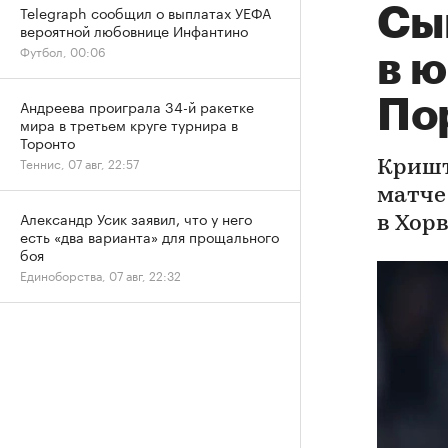
Telegraph сообщил о выплатах УЕФА
Сы
вероятной любовнице Инфантино
Футбол, 00:06
в 
По
Андреева проиграла 34-й ракетке
мира в третьем круге турнира в
Торонто
Теннис, 07 авг, 22:57
Кришт
матче
Александр Усик заявил, что у него
в Хор
есть «два варианта» для прощального
боя
Единоборства, 07 авг, 22:32