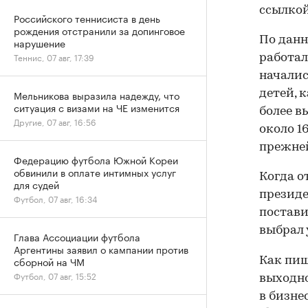
ссылкой
Российского теннисиста в день
рождения отстранили за допинговое
По данн
нарушение
Теннис, 07 авг, 17:39
работал
началис
детей, 
Мельникова выразила надежду, что
ситуация с визами на ЧЕ изменится
более в
Другие, 07 авг, 16:56
около 1
прежне
Федерацию футбола Южной Кореи
обвинили в оплате интимных услуг
Когда о
для судей
президе
Футбол, 07 авг, 16:34
постави
выбрал
Глава Ассоциации футбола
Аргентины заявил о кампании против
сборной на ЧМ
Как пиш
Футбол, 07 авг, 15:52
выходно
в бизне