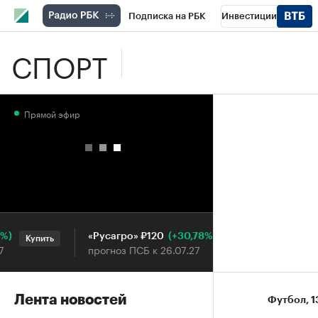
Подписка на РБК
Инвестиции
СПОРТ
Школа управления РБК
РБК Образова
РБК Бизнес-среда
Дискуссионный клу
Прямой эфир
Конференции СПб
Спецпроекты
П
Рынок наличной валюты
(+30,78%)
«Русагро» ₽120
Ozon ₽5
Купить
Купить
прогноз ПСБ к 26.07.27
прогноз 
Лента новостей
Футбол
⁠,
1