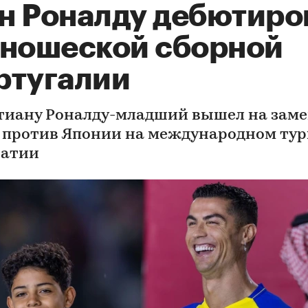
н Роналду дебютиро
юношеской сборной
ртугалии
иану Роналду-младший вышел на заме
 против Японии на международном ту
ватии