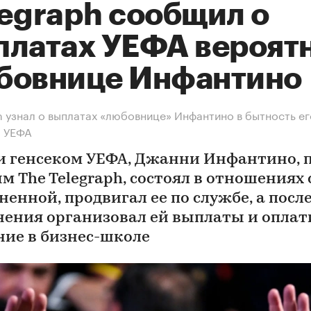
legraph сообщил о
платах УЕФА вероят
бовнице Инфантино
h узнал о выплатах «любовнице» Инфантино в бытность ег
м УЕФА
и генсеком УЕФА, Джанни Инфантино, 
м The Telegraph, состоял в отношениях 
ненной, продвигал ее по службе, а посл
нения организовал ей выплаты и оплат
ние в бизнес-школе