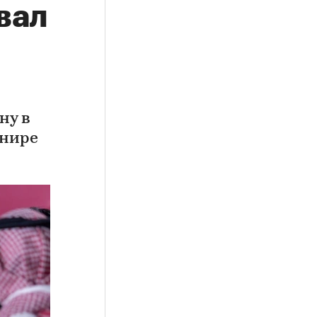
вал
ну в
рнире