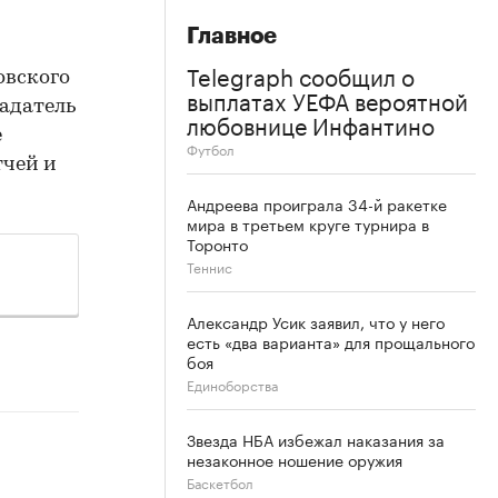
Главное
Telegraph сообщил о
овского
выплатах УЕФА вероятной
ладатель
любовнице Инфантино
е
Футбол
тчей и
Андреева проиграла 34-й ракетке
мира в третьем круге турнира в
Торонто
Теннис
Александр Усик заявил, что у него
есть «два варианта» для прощального
боя
Единоборства
Звезда НБА избежал наказания за
незаконное ношение оружия
Баскетбол