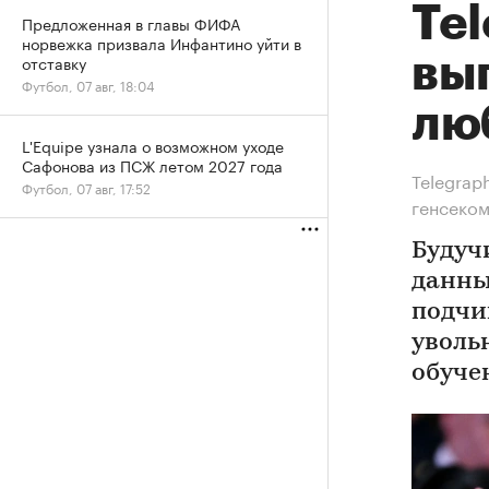
Te
Предложенная в главы ФИФА
норвежка призвала Инфантино уйти в
отставку
вы
Футбол, 07 авг, 18:04
лю
L'Equipe узнала о возможном уходе
Сафонова из ПСЖ летом 2027 года
Telegrap
Футбол, 07 авг, 17:52
генсеко
Будуч
данны
подчи
уволь
обуче