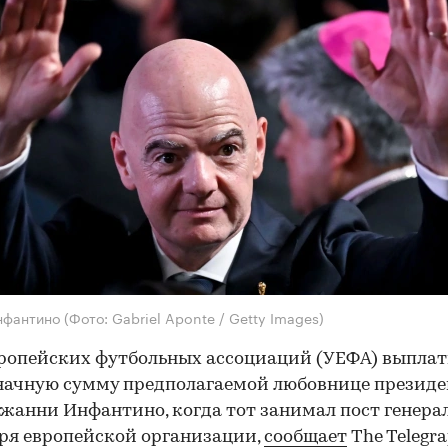
нфантино
(Фото: Gabriel Aponte / Getty Images)
ропейских футбольных ассоциаций (УЕФА) выпла
начную сумму предполагаемой любовнице президе
анни Инфантино, когда тот занимал пост генера
ря европейской организации,
сообщает
The Telegra