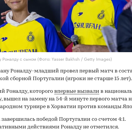
у Роналду с сыном
(Фото: Yasser Bakhsh / Getty Images)
ну Роналду-младший провел первый матч в сост
ой сборной Португалии (игроки не старше 15 лет).
ий Роналду, которого
впервые вызвали
в национал
, вышел на замену на 54-й минуте первого матча н
ародном турнире в Хорватии против команды Япо
 завершилась победой Португалии со счетом 4:1.
ативными действиями Роналду не отметился.