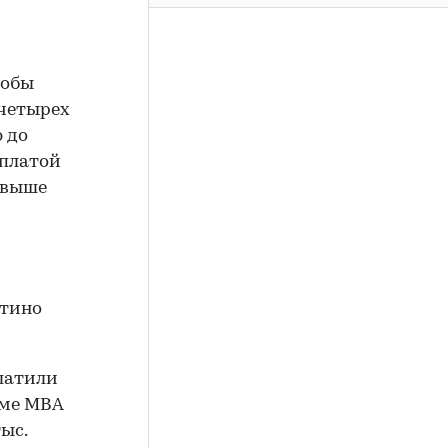
кобы
 четырех
 до
рплатой
 выше
нтино
платили
мме MBA
ыс.