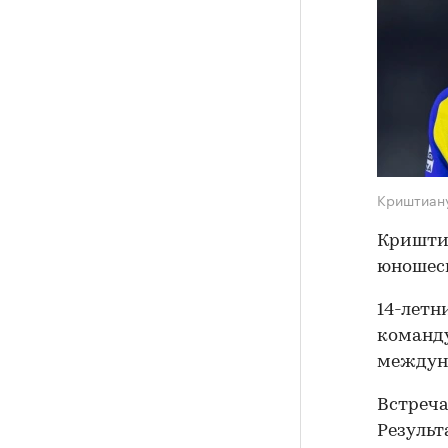
Криштиан
Криштиа
юношеск
14-летн
команду
междун
Встреча
Результ