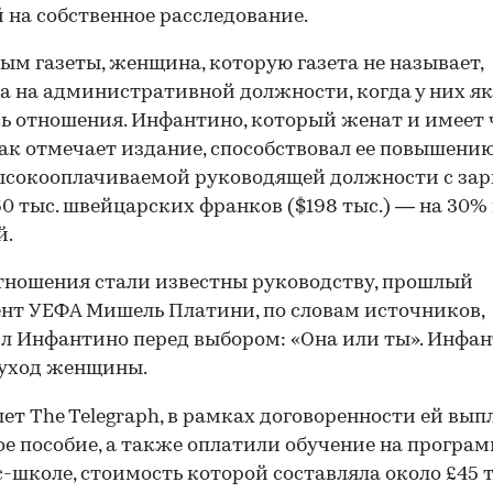
 на собственное расследование.
ым газеты, женщина, которую газета не называет,
а на административной должности, когда у них я
ь отношения. Инфантино, который женат и имеет
как отмечает издание, способствовал ее повышению
ысокооплачиваемой руководящей должности с за
60 тыс. швейцарских франков ($198 тыс.) — на 30%
й.
тношения стали известны руководству, прошлый
нт УЕФА Мишель Платини, по словам источников,
л Инфантино перед выбором: «Она или ты». Инфа
 уход женщины.
ет The Telegraph, в рамках договоренности ей вы
е пособие, а также оплатили обучение на програ
с-школе, стоимость которой составляла около £45 т