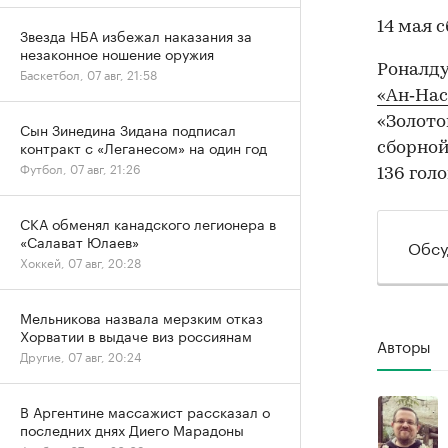
14 мая 
Звезда НБА избежал наказания за
незаконное ношение оружия
Роналду
Баскетбол, 07 авг, 21:58
«Ан‑Нас
«Золотог
Сын Зинедина Зидана подписал
контракт с «Леганесом» на один год
сборной
Футбол, 07 авг, 21:26
136 голо
СКА обменял канадского легионера в
«Салават Юлаев»
Обсу
Хоккей, 07 авг, 20:28
Мельникова назвала мерзким отказ
Хорватии в выдаче виз россиянам
Авторы
Другие, 07 авг, 20:24
В Аргентине массажист рассказал о
последних днях Диего Марадоны