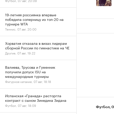
Футбол, 07 авг, 20:09
19-летняя россиянка впервые
победила соперницу из топ-20 на
турнире WTA
Теннис, 07 авг, 20:00
Хорватия отказала в визах лидерам
сборной России по гимнастике на ЧЕ
Другие, 07 авг, 19:22
Валиева, Трусова и Гуменник
получили допуск ISU на
международные турниры
Фигурное катание, 07 авг, 18:18
Испанская «Гранада» расторгла
контракт с сыном Зинедина Зидана
Футбол, 07 авг, 18:09
Футбол
⁠,
0