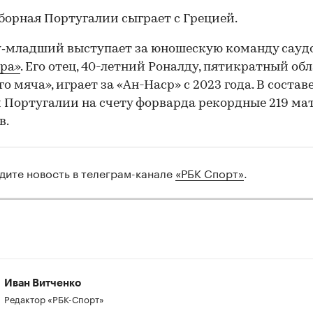
сборная Португалии сыграет с Грецией.
‑младший выступает за юношескую команду сауд
ра»
. Его отец, 40-летний Роналду, пятикратный об
о мяча», играет за «Ан-Наср» с 2023 года. В состав
 Португалии на счету форварда рекордные 219 ма
в.
дите новость в телеграм-канале
«РБК Спорт»
.
00:00
/
00:00
Иван Витченко
Редактор «РБК-Спорт»