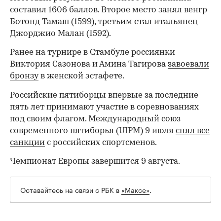
составил 1606 баллов. Второе место занял венгр
Ботонд Тамаш (1599), третьим стал итальянец
Джорджио Малан (1592).
Ранее на турнире в Стамбуле россиянки
Виктория Сазонова и Амина Тагирова
завоевали
бронзу
в женской эстафете.
Российские пятиборцы впервые за последние
пять лет принимают участие в соревнованиях
под своим флагом. Международный союз
современного пятиборья (UIPM) 9 июля
снял все
санкции
с российских спортсменов.
Чемпионат Европы завершится 9 августа.
Оставайтесь на связи с РБК в
«Максе»
.
00:00
/
00:00