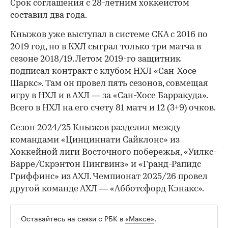
Срок соглашения с 28-летним хоккеистом
составил два года.
Кныжов уже выступал в системе СКА с 2016 по
2019 год, но в КХЛ сыграл только три матча в
сезоне 2018/19. Летом 2019-го защитник
подписал контракт с клубом НХЛ «Сан-Хосе
Шаркс». Там он провел пять сезонов, совмещая
игру в НХЛ и в АХЛ — за «Сан-Хосе Барракуда».
Всего в НХЛ на его счету 81 матч и 12 (3+9) очков.
Сезон 2024/25 Кныжов разделил между
командами «Цинциннати Сайклонс» из
Хоккейной лиги Восточного побережья, «Уилкс-
Барре/Скрэнтон Пингвинз» и «Гранд-Рапидс
Гриффинс» из АХЛ. Чемпионат 2025/26 провел
другой команде АХЛ — «Абботсфорд Кэнакс».
Оставайтесь на связи с РБК в
«Максе»
.
00:00
/
00:00