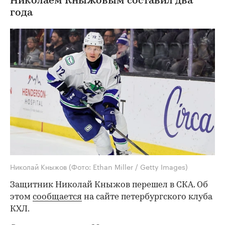
Николаем Кныжовым составил два
года
Николай Кныжов
(Фото: Ethan Miller / Getty Images)
Защитник Николай Кныжов перешел в СКА. Об
этом
сообщается
на сайте петербургского клуба
КХЛ.