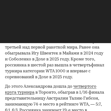
подачу. Однако россиянка смогла отыграться.
При счете 4:2 в свою пользу Александрова вновь
проиграла свою подачу, позволив Соболенко
сократить отставание. В последнем гейме снова
взяла подачу соперницы и реализовала третий
матчбол.
00:00
/
00:00
Победа над Соболенко стала для Александровой
третьей над первой ракеткой мира. Ранее она
обыгрывала Игу Швентек в Майами в 2024 году
и Соболенко в Дохе в 2025 году. Кроме того,
россиянка в шестой раз вышла в четвертьфинал
турнира категории WTA 1000 и впервые с
соревнований в Дохе в 2025 году.
До этого Александрова дошла до
четвертого
круга турнира
в Торонто, обыграв в 1/16 финала
представительницу Австралии Талию Гибсон,
занимающую 74-е место в рейтинге WTA, — 5:7,
6:1, 6:3. Россиянка занимает 19-е место в