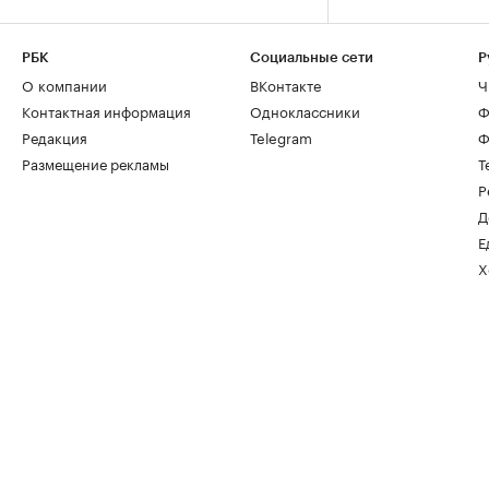
РБК
Социальные сети
Р
О компании
ВКонтакте
Ч
Контактная информация
Одноклассники
Ф
Редакция
Telegram
Ф
Размещение рекламы
Т
Р
Д
Е
Х