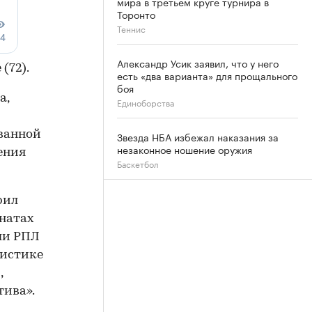
мира в третьем круге турнира в
Торонто
Теннис
Александр Усик заявил, что у него
(72).
есть «два варианта» для прощального
боя
а,
Единоборства
ованной
Звезда НБА избежал наказания за
незаконное ношение оружия
ения
Баскетбол
рил
онатах
ли РПЛ
тистике
,
ива».