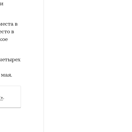
 и
места в
сто в
кое
 четырех
 мая.
т»
.