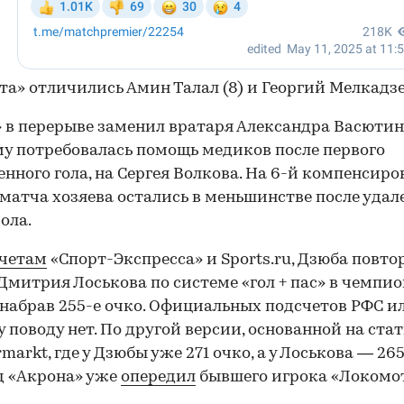
та» отличились Амин Талал (8) и Георгий Мелкадзе 
 в перерыве заменил вратаря Александра Васютин
у потребовалась помощь медиков после первого
нного гола, на Сергея Волкова. На 6-й компенсир
матча хозяева остались в меньшинстве после удал
ола.
четам
«Спорт-Экспресса» и Sports.ru, Дзюба повто
Дмитрия Лоськова по системе «гол + пас» в чемпи
 набрав 255-е очко. Официальных подсчетов РФС и
у поводу нет. По другой версии, основанной на ста
markt, где у Дзюбы уже 271 очко, а у Лоськова — 265
д «Акрона» уже
опередил
бывшего игрока «Локомот