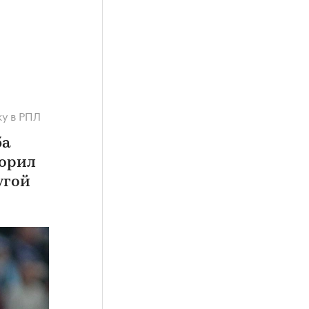
у в РПЛ
ба
торил
угой