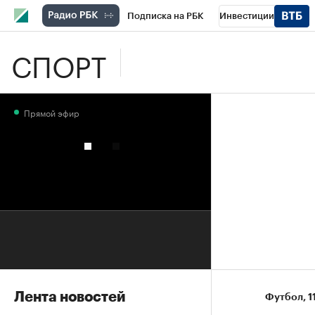
Подписка на РБК
Инвестиции
СПОРТ
Школа управления РБК
РБК Образова
РБК Бизнес-среда
Дискуссионный клу
Прямой эфир
Конференции СПб
Спецпроекты
П
Рынок наличной валюты
Лента новостей
Футбол
⁠,
1