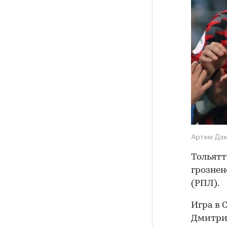
Артем Дзю
Тольятт
грознен
(РПЛ).
Игра в 
Дмитрий