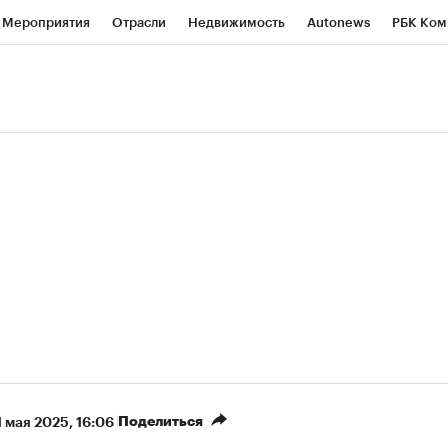
Мероприятия
Отрасли
Недвижимость
Autonews
РБК Ком
ние
РБК Курсы
РБК Life
Тренды
Визионеры
Национальн
б
Исследования
Кредитные рейтинги
Франшизы
Газета
роверка контрагентов
Политика
Экономика
Бизнес
Техно
Поделиться
1 мая 2025, 16:06