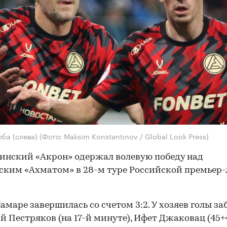
ба (слева)
(Фото: Maksim Konstantinov / Global Look Press)
инский «Акрон» одержал волевую победу над
ским «Ахматом» в 28-м туре Российской премьер-
Самаре завершилась со счетом 3:2. У хозяев голы з
 Пестряков (на 17-й минуте), Ифет Джаковац (45+4