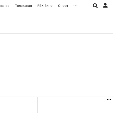
...
пании
Телеканал
РБК Вино
Спорт
ые проекты
Город
Стиль
Крипто
Спецпроекты СПб
логии и медиа
Финансы