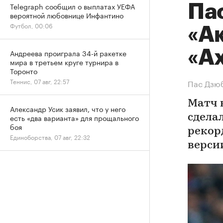
Telegraph сообщил о выплатах УЕФА
Па
вероятной любовнице Инфантино
Футбол, 00:06
«А
«А
Андреева проиграла 34-й ракетке
мира в третьем круге турнира в
Торонто
Теннис, 07 авг, 22:57
Пас Дзюб
Матч 
Александр Усик заявил, что у него
есть «два варианта» для прощального
сделал
боя
рекорд
Единоборства, 07 авг, 22:32
верси