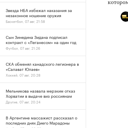
котором
Звезда НБА избежал наказания за
незаконное ношение оружия
Баскетбол, 07 авг, 21:58
Сын Зинедина Зидана подписал
контракт с «Леганесом» на один год
Футбол, 07 авг, 21:26
СКА обменял канадского легионера в
«Салават Юлаев»
Хоккей, 07 авг, 20:28
Мельникова назвала мерзким отказ
Хорватии в выдаче виз россиянам
Другие, 07 авг, 20:24
В Аргентине массажист рассказал о
последних днях Диего Марадоны