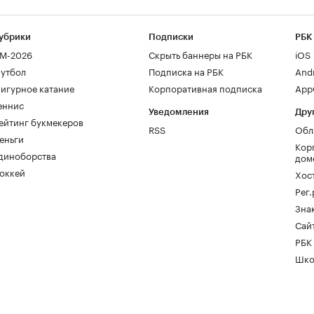
убрики
Подписки
РБК
М-2026
Скрыть баннеры на РБК
iOS
утбол
Подписка на РБК
And
игурное катание
Корпоративная подписка
AppG
еннис
Уведомления
Дру
ейтинг букмекеров
RSS
Обл
еньги
Кор
диноборства
дом
оккей
Хос
Рег
Зна
Сайт
РБК
Шко