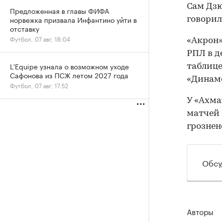
Сам Дзю
Предложенная в главы ФИФА
норвежка призвала Инфантино уйти в
говорил
отставку
Футбол, 07 авг, 18:04
«Акрон»
РПЛ в д
L'Equipe узнала о возможном уходе
таблице
Сафонова из ПСЖ летом 2027 года
«Динамо
Футбол, 07 авг, 17:52
У «Ахма
матчей 
грознен
Обсу
Авторы