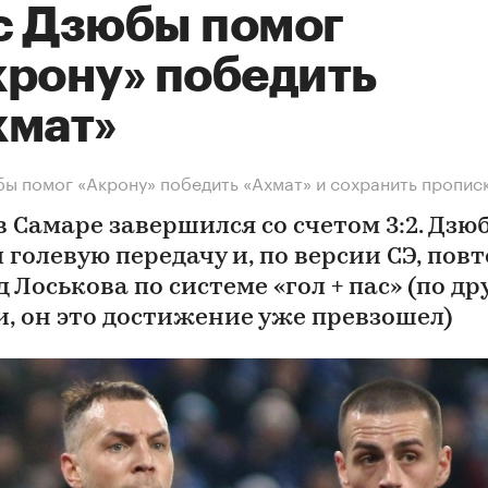
с Дзюбы помог
крону» победить
хмат»
ы помог «Акрону» победить «Ахмат» и сохранить прописк
в Самаре завершился со счетом 3:2. Дзю
 голевую передачу и, по версии СЭ, пов
 Лоськова по системе «гол + пас» (по др
и, он это достижение уже превзошел)