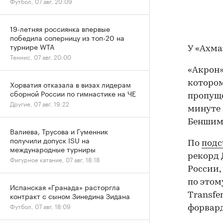
Футбол, 07 авг, 20:09
19-летняя россиянка впервые
победила соперницу из топ-20 на
турнире WTA
У «Ахма
Теннис, 07 авг, 20:00
«Акрон»
котором
Хорватия отказала в визах лидерам
сборной России по гимнастике на ЧЕ
пропуще
Другие, 07 авг, 19:22
минуте 
Беншим
Валиева, Трусова и Гуменник
получили допуск ISU на
По
подс
международные турниры
рекорд 
Фигурное катание, 07 авг, 18:18
России,
по этом
Испанская «Гранада» расторгла
контракт с сыном Зинедина Зидана
Transfer
Футбол, 07 авг, 18:09
форвар