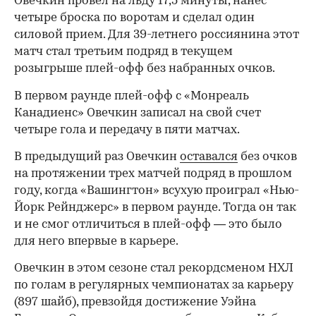
Овечкин провел на льду 17,5 минуты, нанес
четыре броска по воротам и сделал один
силовой прием. Для 39-летнего россиянина этот
матч стал третьим подряд в текущем
розыгрыше плей-офф без набранных очков.
В первом раунде плей-офф с «Монреаль
Канадиенс» Овечкин записал на свой счет
четыре гола и передачу в пяти матчах.
В предыдущий раз Овечкин
оставался
без очков
на протяжении трех матчей подряд в прошлом
году, когда «Вашингтон» всухую проиграл «Нью-
Йорк Рейнджерс» в первом раунде. Тогда он так
и не смог отличиться в плей-офф — это было
00:00
/
00:00
для него впервые в карьере.
Овечкин в этом сезоне стал рекордсменом НХЛ
по голам в регулярных чемпионатах за карьеру
(897 шайб), превзойдя достижение Уэйна