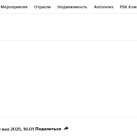
Мероприятия
Отрасли
Недвижимость
Autonews
РБК Ком
ние
РБК Курсы
РБК Life
Тренды
Визионеры
Национальн
б
Исследования
Кредитные рейтинги
Франшизы
Газета
роверка контрагентов
Политика
Экономика
Бизнес
Техно
(+88,06%)
(+30,96%)
 ₽5 450
АФК «Система» ₽12
Купить
оз ПСБ к 29.07.27
прогноз БКС к 15.07.27
Поделиться
0 мая 2025, 16:01