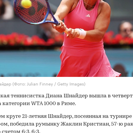
айдер
(Фото: Julian Finney / Getty Images)
кая теннисистка Диана Шнайдер вышла в четверт
 категории WTA 1000 в Риме.
ем круге 21-летняя Шнайдер, посеянная на турнире 
ом, победила румынку Жаклин Кристиан, 57-ю ра
 счетом 6:3, 6:3.