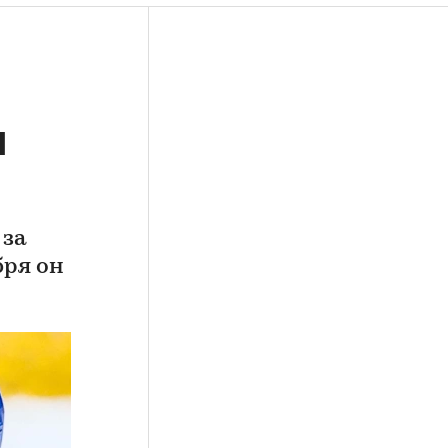
я
 за
бря он