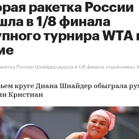
орая ракетка России
ла в 1/8 финала
упного турнира WTA 
ме
акетка России Шнайдер вышла в 1/8 финала «тысячника» 
тьем круге Диана Шнайдер обыграла р
н Кристиан