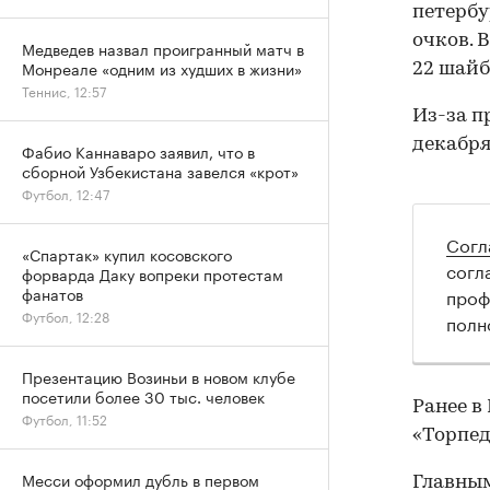
петербу
очков. 
Медведев назвал проигранный матч в
Монреале «одним из худших в жизни»
22 шайб
Теннис, 12:57
Из-за п
декабря
Фабио Каннаваро заявил, что в
сборной Узбекистана завелся «крот»
Футбол, 12:47
Согл
«Спартак» купил косовского
согл
форварда Даку вопреки протестам
фанатов
проф
Футбол, 12:28
полн
Презентацию Возиньи в новом клубе
посетили более 30 тыс. человек
Ранее в
Футбол, 11:52
«Торпед
Месси оформил дубль в первом
Главным