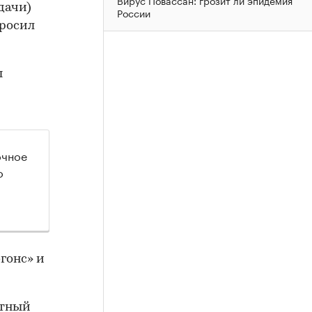
дачи)
России
бросил
ы
очное
о
гонс» и
атный