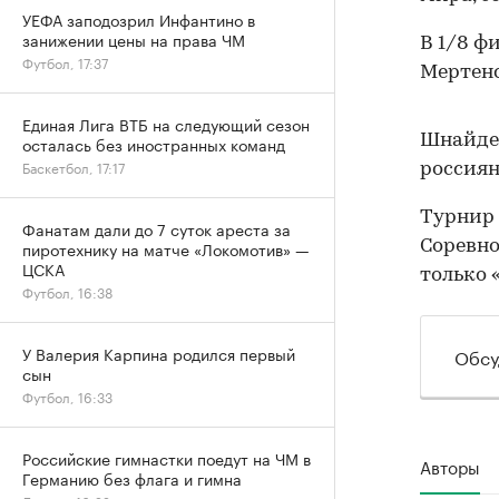
УЕФА заподозрил Инфантино в
занижении цены на права ЧМ
В 1/8 ф
Футбол, 17:37
Мертенс
Единая Лига ВТБ на следующий сезон
Шнайдер
осталась без иностранных команд
Баскетбол, 17:17
россиян
Турнир 
Фанатам дали до 7 суток ареста за
Соревно
пиротехнику на матче «Локомотив» —
ЦСКА
только 
Футбол, 16:38
У Валерия Карпина родился первый
Обсу
сын
Футбол, 16:33
Российские гимнастки поедут на ЧМ в
Авторы
Германию без флага и гимна