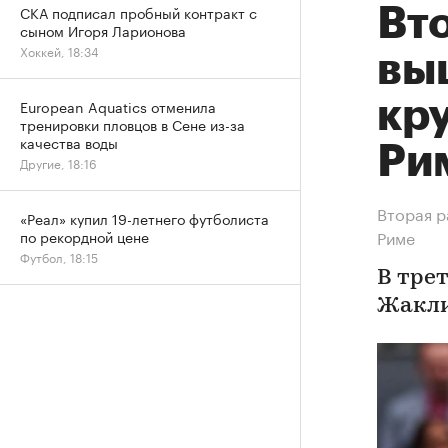
СКА подписал пробный контракт с
Вт
сыном Игоря Ларионова
Хоккей, 18:34
выш
кр
European Aquatics отменила
тренировки пловцов в Сене из-за
качества воды
Ри
Другие, 18:16
Вторая р
«Реал» купил 19-летнего футболиста
Риме
по рекордной цене
Футбол, 18:15
В тре
Жакли