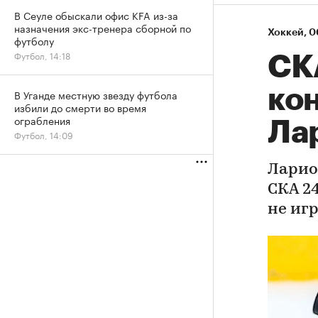
В Сеуле обыскали офис KFA из-за
назначения экс-тренера сборной по
Хоккей
⁠,
0
футболу
Футбол, 14:18
СК
ко
В Уганде местную звезду футбола
избили до смерти во время
ограбления
Ла
Футбол, 14:09
Ларио
СКА 24
не иг