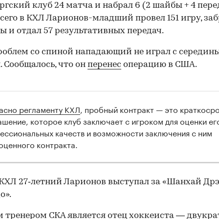
ргский клуб 24 матча и набрал 6 (2 шайбы + 4 пере
Всего в КХЛ Ларионов-младший провел 151 игру, за
ы и отдал 57 результативных передач.
роблем со спиной нападающий не играл с середин
. Сообщалось, что он
перенес
операцию в США.
асно регламенту КХЛ
, пробный контракт — это краткоср
ашение, которое клуб заключает с игроком для оценки ег
ессиональных качеств и возможности заключения с ним
оценного контракта.
 КХЛ 27‑летний Ларионов выступал за «Шанхай Дрэ
о».
 тренером СКА является отец хоккеиста — двукр