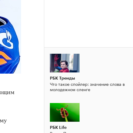
РБК Тренды
Что такое спойлер: значение слова в
молодежном сленге
ающим
ему
РБК Life
Вирус Повассан: грозит ли эпидемия