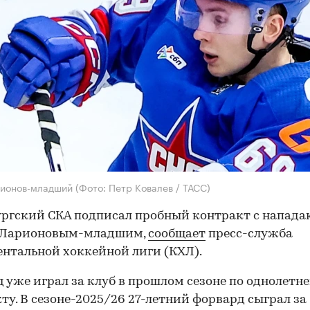
рионов-младший
(Фото: Петр Ковалев / ТАСС)
ргский СКА подписал пробный контракт с напад
 Ларионовым-младшим,
сообщает
пресс-служба
нтальной хоккейной лиги (КХЛ).
 уже играл за клуб в прошлом сезоне по однолетн
ту. В сезоне-2025/26 27-летний форвард сыграл за