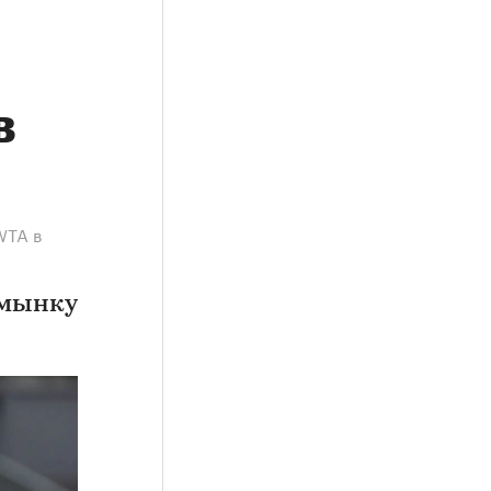
в
WTA в
умынку