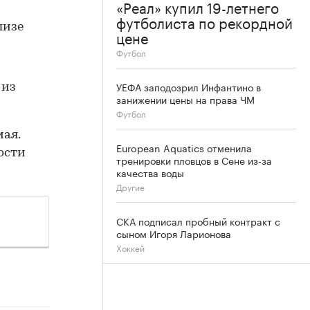
«Реал» купил 19-летнего
футболиста по рекордной
лизе
цене
Футбол
УЕФА заподозрил Инфантино в
 из
занижении цены на права ЧМ
Футбол
мая.
European Aquatics отменила
ости
тренировки пловцов в Сене из-за
качества воды
Другие
СКА подписал пробный контракт с
сыном Игоря Ларионова
Хоккей