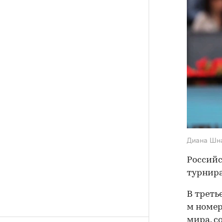
Диана Шн
Российс
турнира
В треть
м номер
мира, со