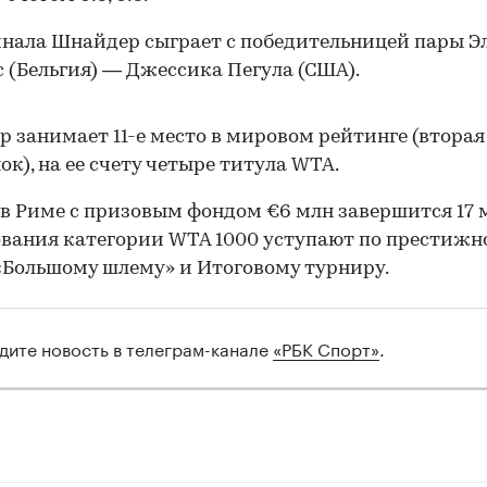
инала Шнайдер сыграет с победительницей пары Э
 (Бельгия) — Джессика Пегула (США).
 занимает 11-е место в мировом рейтинге (вторая
ок), на ее счету четыре титула WTA.
в Риме с призовым фондом €6 млн завершится 17 
вания категории WTA 1000 уступают по престижн
«Большому шлему» и Итоговому турниру.
дите новость в телеграм-канале
«РБК Спорт»
.
00:00
/
00:00