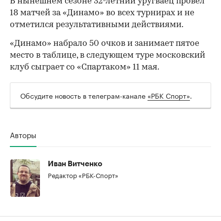
В нынешнем сезоне 32-летний уругваец провел
18 матчей за «Динамо» во всех турнирах и не
отметился результативными действиями.
«Динамо» набрало 50 очков и занимает пятое
место в таблице, в следующем туре московский
клуб сыграет со «Спартаком» 11 мая.
Обсудите новость в телеграм-канале
«РБК Спорт»
.
00:00
/
00:00
Авторы
Иван Витченко
Редактор «РБК-Спорт»