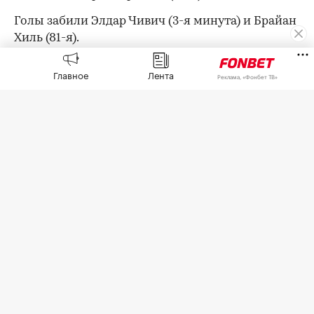
Голы забили Элдар Чивич (3-я минута) и Брайан
Хиль (81-я).
«Балтика» с шестью очками поднялась на
Главное
Лента
Реклама, «Фонбет ТВ»
четвертое место в турнирной таблице РПЛ.
«Крылья Советов» с двумя очками
расположились на десятой строчке.
В следующем туре «Балтика» 16 августа примет
московский «Спартак», «Крылья Советов» в
тот же день дома сыграют с махачкалинским
«Динамо».
Оставайтесь на связи с РБК в
«Максе»
.
00:00
/
00:00
Авторы