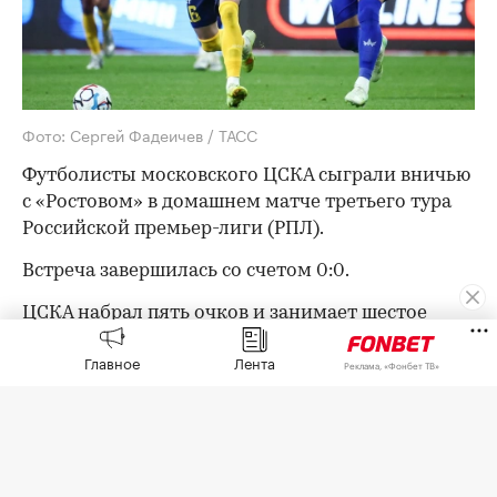
Фото: Сергей Фадеичев / ТАСС
Футболисты московского ЦСКА сыграли вничью
с «Ростовом» в домашнем матче третьего тура
Российской премьер-лиги (РПЛ).
Встреча завершилась со счетом 0:0.
ЦСКА набрал пять очков и занимает шестое
место в турнирной таблице РПЛ. «Ростов» с
Главное
Лента
Реклама, «Фонбет ТВ»
четырьмя очками расположился на седьмой
строчке.
В следующем туре ЦСКА 15 августа примет
воронежский «Факел», «Ростов» днем позже
дома сыграет с казанским «Рубином».