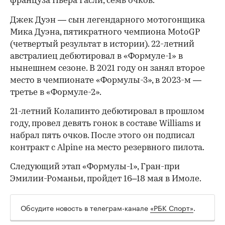
француза Пьера Гасли, семь очков.
Джек Дуэн — сын легендарного мотогонщика
Мика Дуэна, пятикратного чемпиона MotoGP
(четвертый результат в истории). 22-летний
австралиец дебютировал в «Формуле-1» в
нынешнем сезоне. В 2021 году он занял второе
место в чемпионате «Формулы-3», в 2023-м —
третье в «Формуле-2».
21-летний Колапинто дебютировал в прошлом
00:00
/
00:00
году, провел девять гонок в составе Williams и
набрал пять очков. После этого он подписал
контракт с Alpine на место резервного пилота.
Следующий этап «Формулы-1», Гран-при
Эмилии-Романьи, пройдет 16–18 мая в Имоле.
Обсудите новость в телеграм-канале
«РБК Спорт»
.