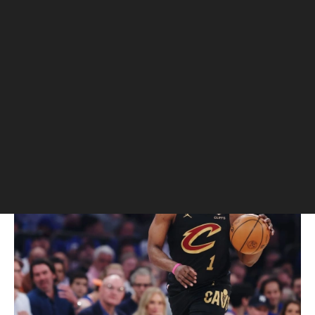
ношение оружия в Техасе
Судья снял с Джеймса Хардена
обвинение после того, как
баскетболист прошел программу
альтернативного урегулирования.
Баскетболист был арестован в июне
после того, как полиция обнаружила у
него в машине пистолет