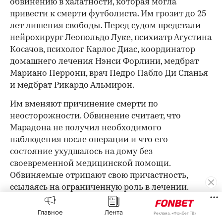
обвинению в халатности, которая могла
привести к смерти футболиста. Им грозит до 25
лет лишения свободы. Перед судом предстали
нейрохирург Леопольдо Луке, психиатр Агустина
Косачов, психолог Карлос Диас, координатор
домашнего лечения Нэнси Форлини, медбрат
Мариано Перрони, врач Педро Пабло Ди Спанья
и медбрат Рикардо Альмирон.
Им вменяют причинение смерти по
неосторожности. Обвинение считает, что
Марадона не получил необходимого
наблюдения после операции и что его
состояние ухудшалось на дому без
своевременной медицинской помощи.
Обвиняемые отрицают свою причастность,
ссылаясь на ограниченную роль в лечении.
Это повторный процесс: первый, начавшийся в
Главное
Лента
Реклама, «Фонбет ТВ»
марте 2025 года, был признан нелегитимным в