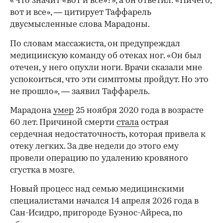
«Что значит «вот и все»?», а он ответил: «Ничего,
вот и все», — цитирует Таффарель
двусмысленные слова Марадоны.
По словам массажиста, он предупреждал
медицинскую команду об отеках ног. «Он был
отечен, у него опухли ноги. Врачи сказали мне
успокоиться, что эти симптомы пройдут. Но это
не прошло», — заявил Таффарель.
Марадона
умер
25 ноября 2020 года в возрасте
60 лет. Причиной смерти
стала
острая
сердечная недостаточность, которая привела к
00:00
/
00:00
отеку легких. За две недели до этого ему
провели операцию по удалению кровяного
сгустка в мозге.
Новый процесс над семью медицинскими
специалистами начался 14 апреля 2026 года в
Сан-Исидро, пригороде Буэнос-Айреса, по