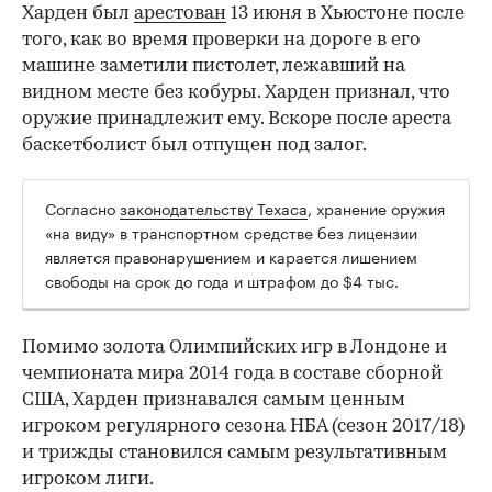
Харден был
арестован
13 июня в Хьюстоне после
того, как во время проверки на дороге в его
машине заметили пистолет, лежавший на
видном месте без кобуры. Харден признал, что
оружие принадлежит ему. Вскоре после ареста
баскетболист был отпущен под залог.
Согласно
законодательству Техаса
, хранение оружия
00:00
/
00:00
«на виду» в транспортном средстве без лицензии
является правонарушением и карается лишением
свободы на срок до года и штрафом до $4 тыс.
Помимо золота Олимпийских игр в Лондоне и
чемпионата мира 2014 года в составе сборной
США, Харден признавался самым ценным
игроком регулярного сезона НБА (сезон 2017/18)
и трижды становился самым результативным
игроком лиги.