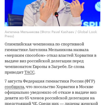
Ангелина Мельникова
(Фото: Pavel Kashaev / Global Look
Press)
Олимпийская чемпионка по спортивной
гимнастике Ангелина Мельникова назвала
«мерзким способом» отказ властей Хорватии в
выдаче виз российской делегации перед
чемпионатом Европы в Загребе. Ее слова
приводит
ТАСС
.
7 августа Федерация гимнастики России (ФГР)
сообщила
, что посольство Хорватии в Москве
официально уведомило об отказе в выдаче виз
девяти из 65 членов российской делегации на
предстоящий ЧЕ. Среди них — лидеры женской