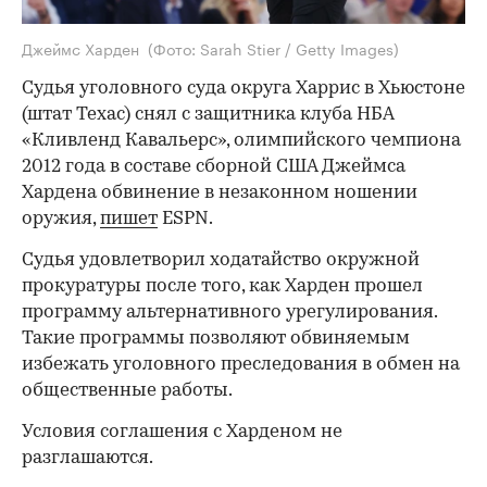
Джеймс Харден
(Фото: Sarah Stier / Getty Images)
Судья уголовного суда округа Харрис в Хьюстоне
(штат Техас) снял с защитника клуба НБА
«Кливленд Кавальерс», олимпийского чемпиона
2012 года в составе сборной США Джеймса
Хардена обвинение в незаконном ношении
оружия,
пишет
ESPN.
Судья удовлетворил ходатайство окружной
прокуратуры после того, как Харден прошел
программу альтернативного урегулирования.
Такие программы позволяют обвиняемым
избежать уголовного преследования в обмен на
общественные работы.
Условия соглашения с Харденом не
разглашаются.