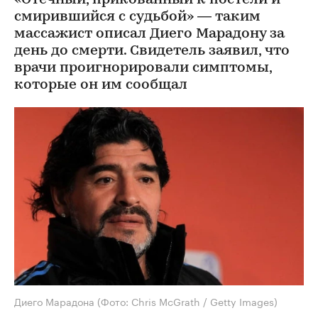
смирившийся с судьбой» — таким
массажист описал Диего Марадону за
день до смерти. Свидетель заявил, что
врачи проигнорировали симптомы,
которые он им сообщал
Диего Марадона
(Фото: Chris McGrath / Getty Images)