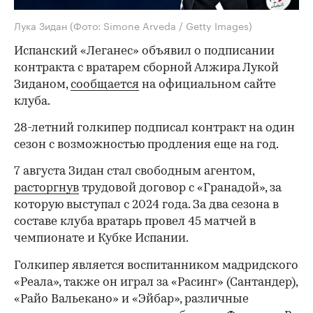
Лука Зидан
(Фото: Simone Arveda / Getty Images)
Испанский «Леганес» объявил о подписании
контракта с вратарем сборной Алжира Лукой
Зиданом,
сообщается
на официальном сайте
клуба.
28-летний голкипер подписал контракт на один
сезон с возможностью продления еще на год.
7 августа Зидан стал свободным агентом,
расторгнув
трудовой договор с «Гранадой», за
которую выступал с 2024 года. За два сезона в
составе клуба вратарь провел 45 матчей в
чемпионате и Кубке Испании.
Голкипер является воспитанником мадридского
«Реала», также он играл за «Расинг» (Сантандер),
«Райо Вальекано» и «Эйбар», различные