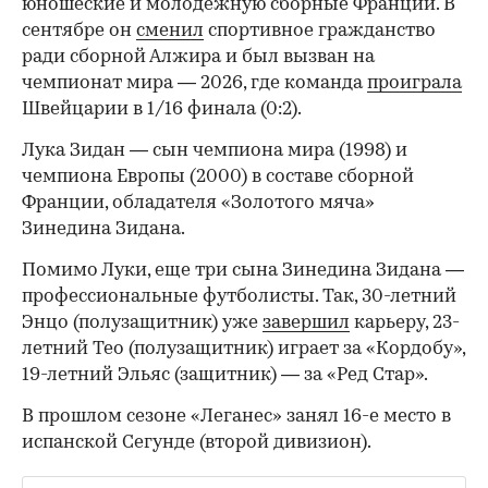
юношеские и молодежную сборные Франции. В
сентябре он
сменил
спортивное гражданство
ради сборной Алжира и был вызван на
чемпионат мира — 2026, где команда
проиграла
Швейцарии в 1/16 финала (0:2).
00:00
/
00:00
Лука Зидан — сын чемпиона мира (1998) и
чемпиона Европы (2000) в составе сборной
Франции, обладателя «Золотого мяча»
Зинедина Зидана.
Помимо Луки, еще три сына Зинедина Зидана —
профессиональные футболисты. Так, 30-летний
Энцо (полузащитник) уже
завершил
карьеру, 23-
летний Тео (полузащитник) играет за «Кордобу»,
19-летний Эльяс (защитник) — за «Ред Стар».
В прошлом сезоне «Леганес» занял 16-е место в
испанской Сегунде (второй дивизион).