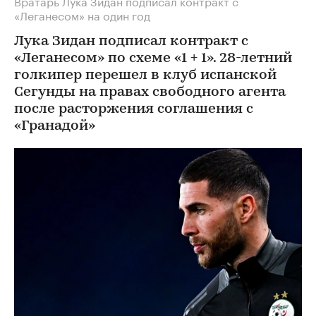
Вратарь Лука Зидан подписал контракт с
«Леганесом» на один год
Лука Зидан подписал контракт с
«Леганесом» по схеме «1 + 1». 28-летний
голкипер перешел в клуб испанской
Сегунды на правах свободного агента
после расторжения соглашения с
«Гранадой»