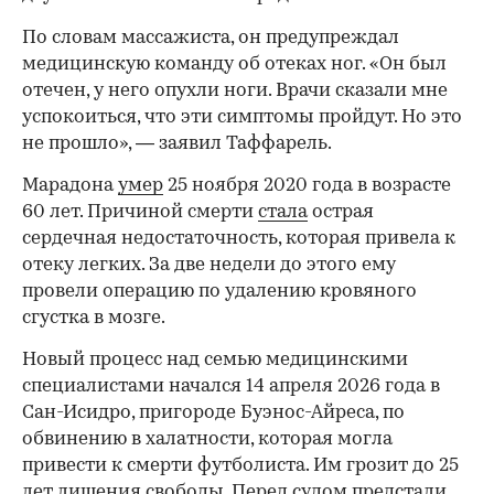
По словам массажиста, он предупреждал
медицинскую команду об отеках ног. «Он был
отечен, у него опухли ноги. Врачи сказали мне
успокоиться, что эти симптомы пройдут. Но это
не прошло», — заявил Таффарель.
Марадона
умер
25 ноября 2020 года в возрасте
60 лет. Причиной смерти
стала
острая
сердечная недостаточность, которая привела к
00:00
/
00:00
отеку легких. За две недели до этого ему
провели операцию по удалению кровяного
сгустка в мозге.
Новый процесс над семью медицинскими
специалистами начался 14 апреля 2026 года в
Сан-Исидро, пригороде Буэнос-Айреса, по
обвинению в халатности, которая могла
привести к смерти футболиста. Им грозит до 25
лет лишения свободы. Перед судом предстали