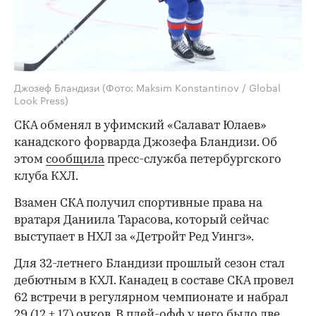
Джозеф Бландизи
(Фото: Maksim Konstantinov / Global
Look Press)
СКА обменял в уфимский «Салават Юлаев»
канадского форварда Джозефа Бландизи. Об
этом
сообщила
пресс-служба петербургского
клуба КХЛ.
Взамен СКА получил спортивные права на
вратаря Даниила Тарасова, который сейчас
выступает в НХЛ за «Детройт Ред Уингз».
Для 32-летнего Бландизи прошлый сезон стал
дебютным в КХЛ. Канадец в составе СКА провел
62 встречи в регулярном чемпионате и набрал
29 (12 + 17) очков. В плей-офф у него было две