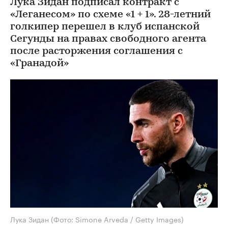
Лука Зидан подписал контракт с
«Леганесом» по схеме «1 + 1». 28-летний
голкипер перешел в клуб испанской
Сегунды на правах свободного агента
после расторжения соглашения с
«Гранадой»
Лука Зидан
(Фото: Simone Arveda / Getty Images)