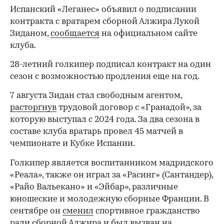
Испанский «Леганес» объявил о подписании
контракта с вратарем сборной Алжира Лукой
Зиданом,
сообщается
на официальном сайте
клуба.
28-летний голкипер подписал контракт на один
сезон с возможностью продления еще на год.
7 августа Зидан стал свободным агентом,
расторгнув
трудовой договор с «Гранадой», за
которую выступал с 2024 года. За два сезона в
составе клуба вратарь провел 45 матчей в
чемпионате и Кубке Испании.
Голкипер является воспитанником мадридского
«Реала», также он играл за «Расинг» (Сантандер),
«Райо Вальекано» и «Эйбар», различные
юношеские и молодежную сборные Франции. В
сентябре он
сменил
спортивное гражданство
ради сборной Алжира и был вызван на