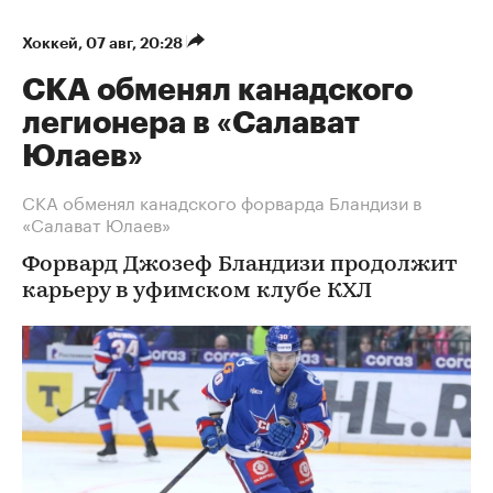
Хоккей
⁠,
07 авг, 20:28
СКА обменял канадского
легионера в «Салават
Юлаев»
СКА обменял канадского форварда Бландизи в
«Салават Юлаев»
Форвард Джозеф Бландизи продолжит
карьеру в уфимском клубе КХЛ