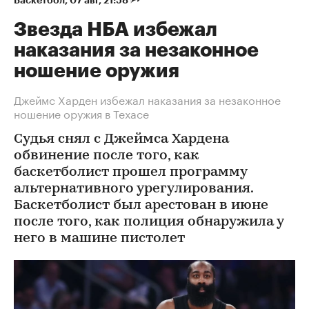
Баскетбол
⁠,
07 авг, 21:58
Звезда НБА избежал
наказания за незаконное
ношение оружия
Джеймс Харден избежал наказания за незаконное
ношение оружия в Техасе
Судья снял с Джеймса Хардена
обвинение после того, как
баскетболист прошел программу
альтернативного урегулирования.
Баскетболист был арестован в июне
после того, как полиция обнаружила у
него в машине пистолет