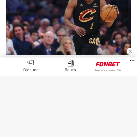
Джеймс Харден
(Фото: Sarah Stier / Getty Images)
Главное
Лента
Реклама, «Фонбет ТВ»
Судья уголовного суда округа Харрис в Хьюстоне
(штат Техас) снял с защитника клуба НБА
«Кливленд Кавальерс», олимпийского чемпиона
2012 года в составе сборной США Джеймса
Хардена обвинение в незаконном ношении
оружия,
пишет
ESPN.
Судья удовлетворил ходатайство окружной
прокуратуры после того, как Харден прошел
программу альтернативного урегулирования.