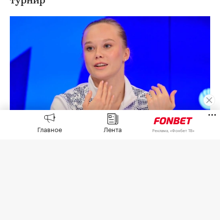
турнир
Главное
Лента
Реклама, «Фонбет ТВ»
Ангелина Мельникова
(Фото: Pavel Kashaev / Global Look
Press)
Олимпийская чемпионка по спортивной
гимнастике Ангелина Мельникова назвала
«мерзким способом» отказ властей Хорватии в
выдаче виз российской делегации перед