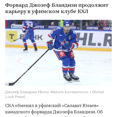
Форвард Джозеф Бландизи продолжит
карьеру в уфимском клубе КХЛ
Джозеф Бландизи
(Фото: Maksim Konstantinov / Global
Look Press)
СКА обменял в уфимский «Салават Юлаев»
канадского форварда Джозефа Бландизи. Об