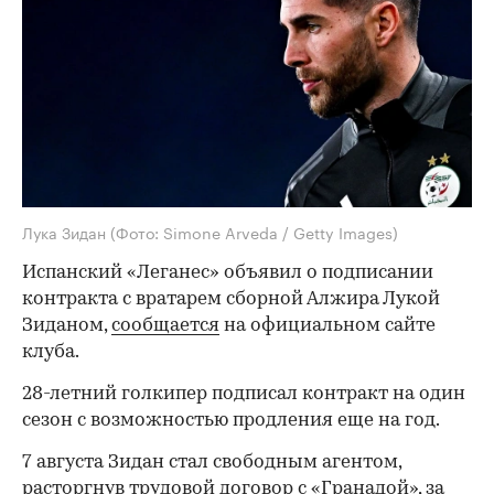
Лука Зидан
(Фото: Simone Arveda / Getty Images)
Испанский «Леганес» объявил о подписании
контракта с вратарем сборной Алжира Лукой
Зиданом,
сообщается
на официальном сайте
клуба.
28-летний голкипер подписал контракт на один
сезон с возможностью продления еще на год.
7 августа Зидан стал свободным агентом,
расторгнув
трудовой договор с «Гранадой», за