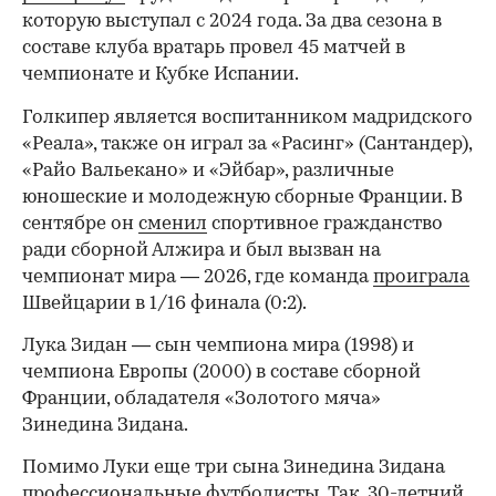
которую выступал с 2024 года. За два сезона в
составе клуба вратарь провел 45 матчей в
чемпионате и Кубке Испании.
Голкипер является воспитанником мадридского
«Реала», также он играл за «Расинг» (Сантандер),
«Райо Вальекано» и «Эйбар», различные
юношеские и молодежную сборные Франции. В
сентябре он
сменил
спортивное гражданство
ради сборной Алжира и был вызван на
чемпионат мира — 2026, где команда
проиграла
Швейцарии в 1/16 финала (0:2).
00:00
/
00:00
Лука Зидан — сын чемпиона мира (1998) и
чемпиона Европы (2000) в составе сборной
Франции, обладателя «Золотого мяча»
Зинедина Зидана.
Помимо Луки еще три сына Зинедина Зидана
профессиональные футболисты. Так, 30-летний