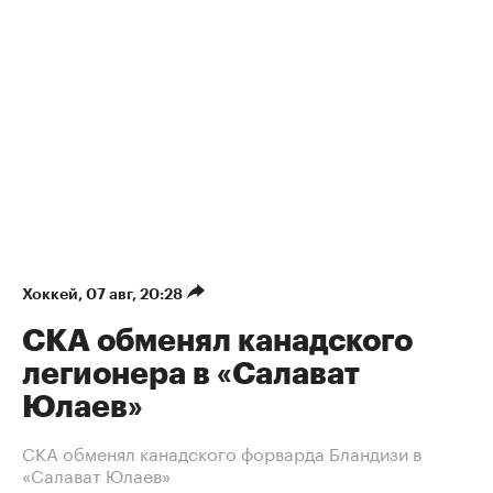
Хоккей
⁠,
07 авг, 20:28
СКА обменял канадского
легионера в «Салават
Юлаев»
СКА обменял канадского форварда Бландизи в
«Салават Юлаев»