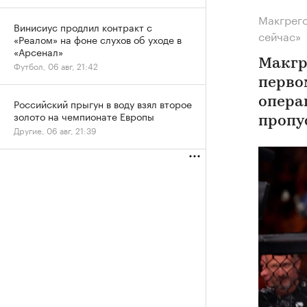
Макгрего
Винисиус продлил контракт с
сейчас»
«Реалом» на фоне слухов об уходе в
«Арсенал»
Макгр
Футбол, 06 авг, 21:42
первом
опера
Российский прыгун в воду взял второе
золото на чемпионате Европы
пропу
Другие, 06 авг, 21:39