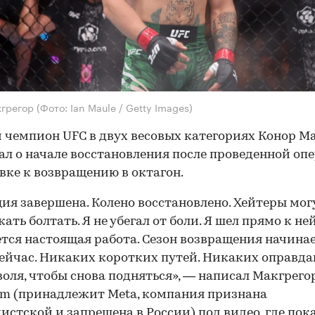
кгрегор
(Фото: Ian Maule / Getty Images)
чемпион UFC в двух весовых категориях Конор М
ал о начале восстановления после проведенной оп
вке к возвращению в октагон.
ия завершена. Колено восстановлено. Хейтеры мог
ать болтать. Я не убегал от боли. Я шел прямо к ней
тся настоящая работа. Сезон возвращения начина
ейчас. Никаких коротких путей. Никаких оправда
воля, чтобы снова подняться», — написал Макгрего
am (принадлежит Meta, компания признана
истской и запрещена в России) под видео, где пок