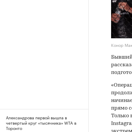
Конор Ма
Бывший 
рассказ
подгото
«Операц
продолж
начинае
прямо с
Только 
Александрова первой вышла в
четвертый круг «тысячника» WTA в
Instagr
Торонто
экстрем