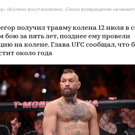
р: «Колено восстановлено. Сезон возвращения начинает
егор получил травму колена 12 июля в 
 бою за пять лет, позднее ему провели
цию на колене. Глава UFC сообщал, что 
стит около года