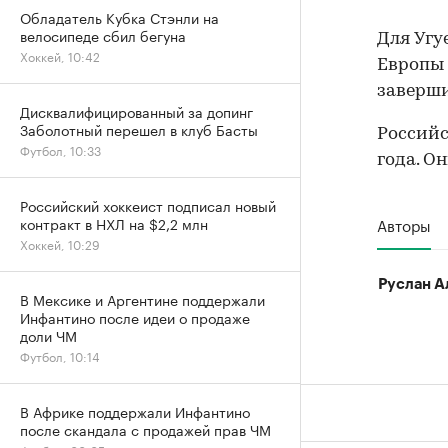
Обладатель Кубка Стэнли на
велосипеде сбил бегуна
Для Угу
Хоккей, 10:42
Европы 
заверши
Дисквалифицированный за допинг
Заболотный перешел в клуб Басты
Российс
Футбол, 10:33
года. О
Российский хоккеист подписал новый
Авторы
контракт в НХЛ на $2,2 млн
Хоккей, 10:29
Руслан А
В Мексике и Аргентине поддержали
Инфантино после идеи о продаже
доли ЧМ
Футбол, 10:14
В Африке поддержали Инфантино
после скандала с продажей прав ЧМ