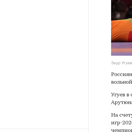
Заур Угуе
Россиян
вольной
Угуев в
Арутюня
На счет
игр-202
чемпион