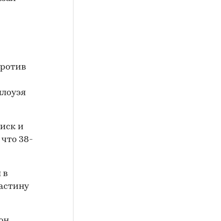
против
ллоуэя
иск и
 что 38-
 в
Дастину
он