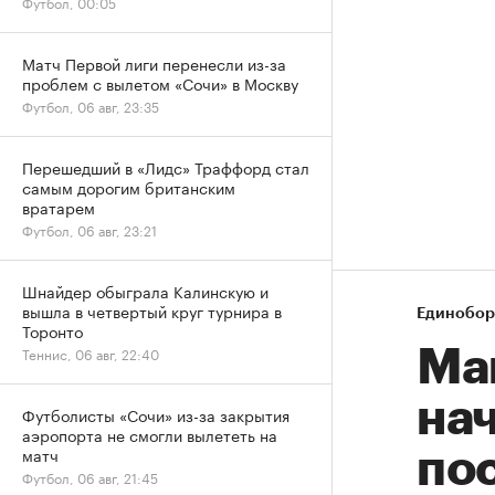
Футбол, 00:05
Матч Первой лиги перенесли из-за
проблем с вылетом «Сочи» в Москву
Футбол, 06 авг, 23:35
Перешедший в «Лидс» Траффорд стал
самым дорогим британским
вратарем
Футбол, 06 авг, 23:21
Шнайдер обыграла Калинскую и
вышла в четвертый круг турнира в
Единобор
Торонто
Теннис, 06 авг, 22:40
Ма
на
Футболисты «Сочи» из-за закрытия
аэропорта не смогли вылететь на
матч
по
Футбол, 06 авг, 21:45