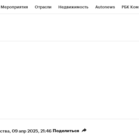
Мероприятия
Отрасли
Недвижимость
Autonews
РБК Ком
ние
РБК Курсы
РБК Life
Тренды
Визионеры
Национальн
б
Исследования
Кредитные рейтинги
Франшизы
Газета
роверка контрагентов
Политика
Экономика
Бизнес
Техно
(+87,03%)
(+30,53%)
450
АФК «Система» ₽12
Купить
Ку
СБ к 29.07.27
прогноз БКС к 15.07.27
Поделиться
ства
⁠,
09 апр 2025, 21:46