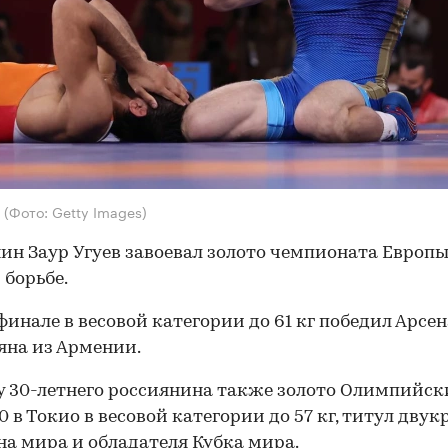
в
(Фото: Getty Images)
ин Заур Угуев завоевал золото чемпионата Европы
 борьбе.
 финале в весовой категории до 61 кг победил Арсен
на из Армении.
у 30-летнего россиянина также золото Олимпийск
0 в Токио в весовой категории до 57 кг, титул двук
а мира и обладателя Кубка мира.