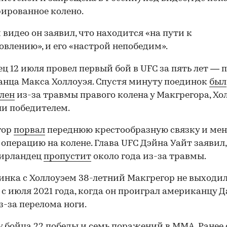
ированное колено.
 видео он заявил, что находится «на пути к
овлению», и его «настрой непобедим».
ц 12 июля провел первый бой в UFC за пять лет — 
нца Макса Холлоуэя. Спустя минуту поединок
был
лен
из-за травмы правого колена у Макгрегора, Хо
и победителем.
гор
порвал
переднюю крестообразную связку и мен
операцию на колене. Глава UFC Дэйна Уайт заявил,
 ирландец
пропустит
около года из-за травмы.
инка с Холлоуэем 38-летний Макгрегор не выходил
 с июля 2021 года, когда он проиграл американцу 
з-за перелома ноги.
00:00
/
00:00
у бойца 22 победы и семь поражений в ММА. Ранее 