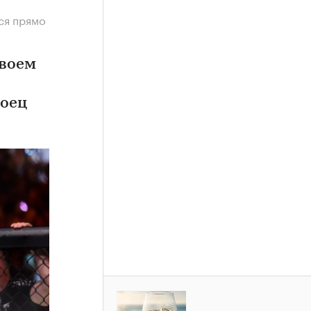
ся прямо
своем
боец