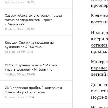
Теннис, 06 авг, 20:22
проопер
Хавбек «Ахмата» отстранен на два
В самом
матча за удар локтем игрока
восстан
«Спартака»
Футбол, 06 авг, 19:39
Ирланде
америка
Клюшку Овечкина продали на
останов
аукционе за ₽940 тыс.
Хоккей, 06 авг, 19:11
признал
Макгре
УЕФА сохранил бойкот ЧМ из-за
перенес
утраты доверия к Инфантино
Футбол, 06 авг, 19:09
летний
До поед
СКА подписал пробный контракт с
октагон
сыном Игоря Ларионова
Хоккей, 06 авг, 18:34
Порье и
На счет