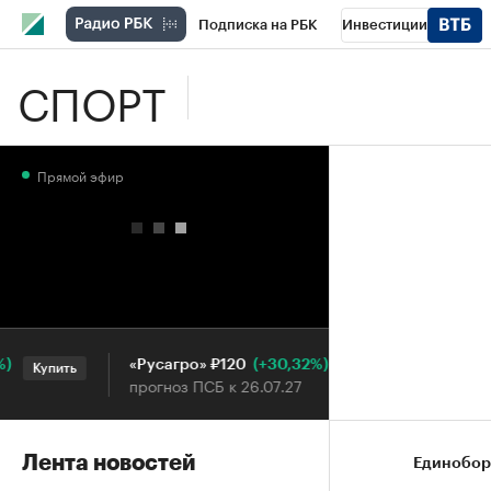
Подписка на РБК
Инвестиции
СПОРТ
Школа управления РБК
РБК Образова
РБК Бизнес-среда
Дискуссионный клу
Прямой эфир
Конференции СПб
Спецпроекты
П
Рынок наличной валюты
(+30,32%)
«Русагро» ₽120
Ozon ₽5 
Купить
Купить
прогноз ПСБ к 26.07.27
прогноз П
Лента новостей
Единобор