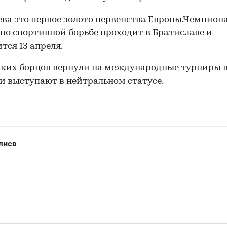
ева это первое золото первенства Европы.Чемпион
по спортивной борьбе проходит в Братиславе и
тся 13 апреля.
ких борцов вернули на международные турниры в
ни выступают в нейтральном статусе.
лиев
00:00
/
00:00