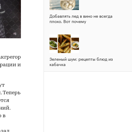
Добавлять лед в вино не всегда
плохо. Вот почему
акгрегор
Зеленый шум: рецепты блюд из
кабачка
ерации и
ут
. Теперь
ется
ний.
р в
азал