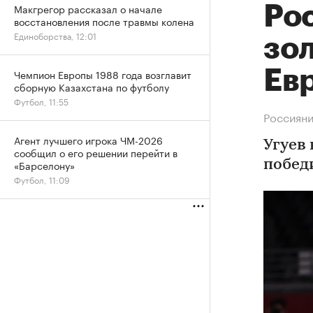
Макгрегор рассказал о начале
Ро
восстановления после травмы колена
Единоборства, 12:01
зо
Ев
Чемпион Европы 1988 года возглавит
сборную Казахстана по футболу
Футбол, 11:55
Россияни
Агент лучшего игрока ЧМ-2026
Угуев 
сообщил о его решении перейти в
«Барселону»
побед
Футбол, 11:09