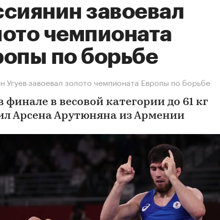
ссиянин завоевал
лото чемпионата
ропы по борьбе
н Угуев завоевал золото чемпионата Европы по борьбе
в финале в весовой категории до 61 кг
ил Арсена Арутюняна из Армении