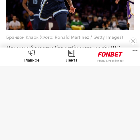
Брэндон Кларк
(Фото: Ronald Martinez / Getty Images)
Причиной смерти баскетболиста клуба НБА
«Мемфис Гриззлис» Брэндона Кларка стали
Главное
Лента
Реклама, «Фонбет ТВ»
наркотические вещества,
сообщает
New York
Post со ссылкой на Департамент судебно-
медицинской экспертизы округа Лос-Анджелес.
Департамент объявил, что 29-летний спортсмен
умер от «воздействия героина и кокаина». Там
добавили, что смерть Кларка была признана
несчастным случаем.
Кларк
скончался
11 мая. Тело спортсмена было
обнаружено в его доме в долине Сан-Фернандо
(штат Калифорния).