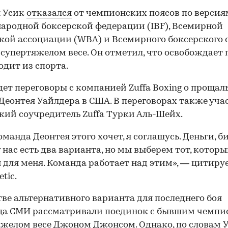
я Усик
отказался
от чемпионских поясов по версия
родной боксерской федерации (IBF), Всемирной
кой ассоциации (WBA) и Всемирного боксерского 
 супертяжелом весе. Он отметил, что освобождает 
ходит из спорта.
дет переговоры с компанией Zuffa Boxing о прощал
Деонтея Уайлдера в США. В переговорах также уча
кий соучредитель Zuffa Турки Аль-Шейх.
оманда Деонтея этого хочет, я соглашусь. Деньги, 
у нас есть два варианта, но мы выберем тот, котор
 для меня. Команда работает над этим», — цитиру
etic.
тве альтернативного варианта для последнего боя
ца СМИ рассматривали поединок с бывшим чемпи
яжелом весе Джоном Джонсом. Однако, по словам У