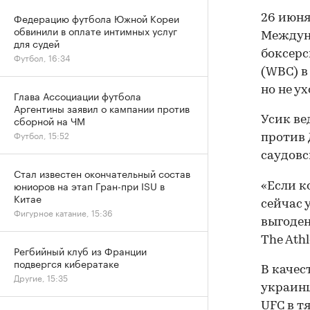
Федерацию футбола Южной Кореи
26 июн
обвинили в оплате интимных услуг
Междуна
для судей
боксерс
Футбол, 16:34
(WBC) в
но не у
Глава Ассоциации футбола
Аргентины заявил о кампании против
сборной на ЧМ
Усик ве
Футбол, 15:52
против 
саудовс
Стал известен окончательный состав
юниоров на этап Гран-при ISU в
«Если к
Китае
сейчас 
Фигурное катание, 15:36
выгоден
The Athl
Регбийный клуб из Франции
подвергся кибератаке
В качес
Другие, 15:35
украин
UFC в т