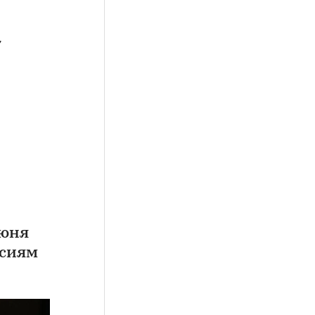
,
июня
рсиям