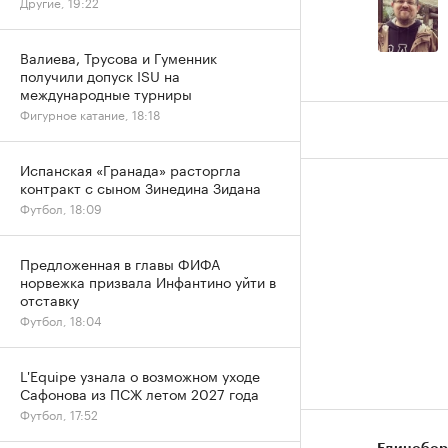
Другие, 19:22
Валиева, Трусова и Гуменник
получили допуск ISU на
международные турниры
Фигурное катание, 18:18
Испанская «Гранада» расторгла
контракт с сыном Зинедина Зидана
Футбол, 18:09
Предложенная в главы ФИФА
норвежка призвала Инфантино уйти в
отставку
Футбол, 18:04
L'Equipe узнала о возможном уходе
Сафонова из ПСЖ летом 2027 года
Футбол, 17:52