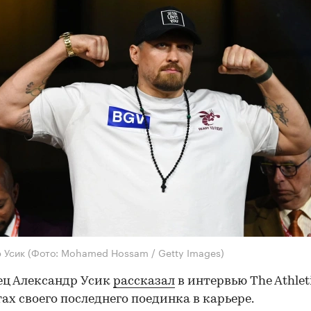
р Усик
(Фото: Mohamed Hossam / Getty Images)
ец Александр Усик
рассказал
в интервью The Athleti
ах своего последнего поединка в карьере.