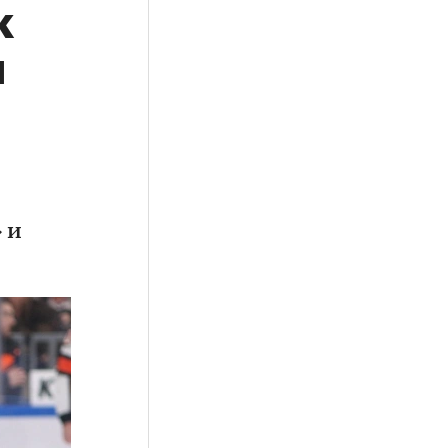
к
м
 и