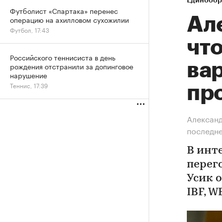
Единобор
Футболист «Спартака» перенес
операцию на ахилловом сухожилии
Ал
Футбол, 17:43
что
Российского теннисиста в день
вар
рождения отстранили за допинговое
нарушение
Теннис, 17:39
пр
Александ
последне
В инте
перег
Усик 
IBF, 