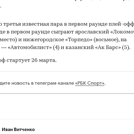
.
о третья известная пара в первом раунде плей-офф
де в первом раунде сыграют ярославский «Локомо
 место) и нижегородское «Торпедо» (восьмое), на
 — «Автомобилист» (4) и казанский «Ак Барс» (5).
ф стартует 26 марта.
дите новость в телеграм-канале
«РБК Спорт»
.
00:00
/
00:00
Иван Витченко