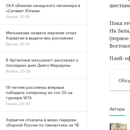
СКА обменял канадского легионера в
шестым
«Салават Юлаев»
Хоккей, 20:28
Пока эт
На Запа
Мельникова назвала мерзким отказ
Хорватии в выдаче виз россиянам
(первое
Другие, 20:24
Востоке
Плей-оф
В Аргентине массажист рассказал о
последних днях Диего Марадоны
Футбол, 20:09
Обсу
19-летняя россиянка впервые
победила соперницу из топ-20 на
турнире WTA
Теннис, 20:00
Авторы
Хорватия отказала в визах лидерам
сборной России по гимнастике на ЧЕ