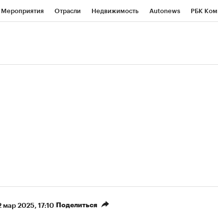
Мероприятия
Отрасли
Недвижимость
Autonews
РБК Ком
ние
РБК Курсы
РБК Life
Тренды
Визионеры
Национальн
б
Исследования
Кредитные рейтинги
Франшизы
Газета
роверка контрагентов
Политика
Экономика
Бизнес
Техно
(+90,49%)
(+35,14%)
50
АФК «Система» ₽12
Купить
Купи
Б к 29.07.27
прогноз БКС к 15.07.27
Поделиться
2 мар 2025, 17:10