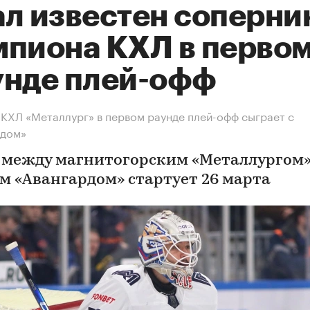
ал известен соперни
мпиона КХЛ в перво
унде плей-офф
КХЛ «Металлург» в первом раунде плей-офф сыграет с
рдом»
 между магнитогорским «Металлургом»
м «Авангардом» стартует 26 марта