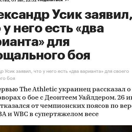
ства
⁠,
07 авг, 22:32
ександр Усик заявил
 у него есть «два
ианта» для
ощального боя
р Усик заявил, что у него есть «два варианта» для своего
го боя
рвью The Athletic украинец рассказал о
оворах о бое с Деонтеем Уайлдером. 26 
отказался от чемпионских поясов по ве
WBA и WBC в супертяжелом весе