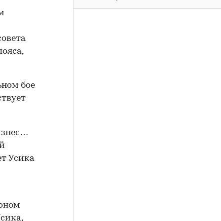
м
совета
пояса,
ьном бое
ствует
бизнес…
ый
ет Усика
оном
сика,