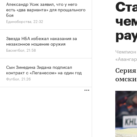
Александр Усик заявил, что у него
Ст
есть «два варианта» для прощального
боя
че
Единоборства, 22:32
ра
Звезда НБА избежал наказания за
незаконное ношение оружия
Баскетбол, 21:58
Чемпион 
«Аванга
Сын Зинедина Зидана подписал
Серия
контракт с «Леганесом» на один год
Футбол, 21:26
омски