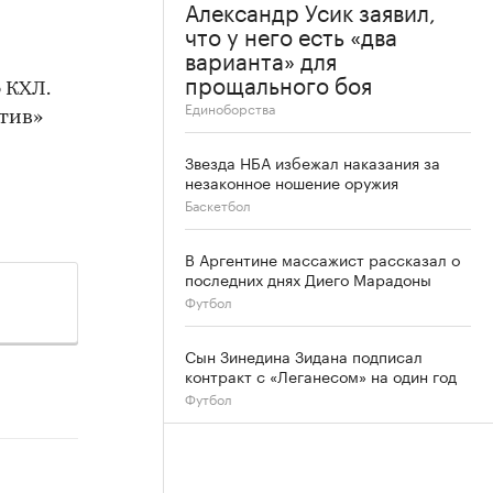
Александр Усик заявил,
что у него есть «два
варианта» для
прощального боя
 КХЛ.
Единоборства
тив»
Звезда НБА избежал наказания за
незаконное ношение оружия
Баскетбол
В Аргентине массажист рассказал о
последних днях Диего Марадоны
Футбол
Сын Зинедина Зидана подписал
контракт с «Леганесом» на один год
Футбол