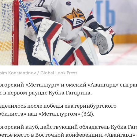
sim Konstantinov / Global Look Press
горский «Металлург» и омский «Авангард» сыгра
м в первом раунде Кубка Гагарина.
еделилось после победы екатеринбургского
билиста» над «Металлургом» (3:2).
горский клуб, действующий обладатель Кубка Гаг
ретье место в Восточной конференции, «Авангард» 