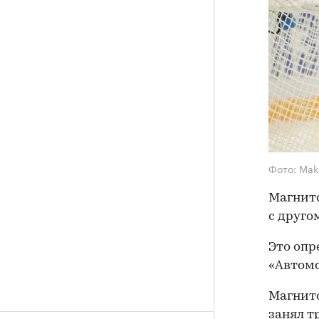
Фото: Mak
Магнито
с друго
Это опр
«Автомо
Магнито
занял т