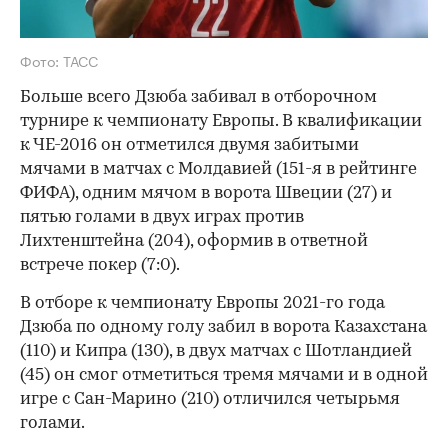
Фото: ТАСС
Больше всего Дзюба забивал в отборочном
турнире к чемпионату Европы. В квалификации
к ЧЕ-2016 он отметился двумя забитыми
мячами в матчах с Молдавией (151-я в рейтинге
ФИФА), одним мячом в ворота Швеции (27) и
пятью голами в двух играх против
Лихтенштейна (204), оформив в ответной
встрече покер (7:0).
В отборе к чемпионату Европы 2021-го года
Дзюба по одному голу забил в ворота Казахстана
(110) и Кипра (130), в двух матчах с Шотландией
(45) он смог отметиться тремя мячами и в одной
игре с Сан-Марино (210) отличился четырьмя
голами.