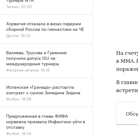
Теннис, 20:00
Хорватия отказала в визах лидерам
сборной России по гимнастике на ЧЕ
Другие, 19:22
Валиева, Трусова и Гуменник
На счет
получили допуск ISU на
в ММА. 
международные турниры
пораже
Фигурное катание, 18:18
В главн
Испанская «Гранада» расторгла
встрети
контракт с сыном Зинедина Зидана
Футбол, 18:09
Обсу
Предложенная в главы ФИФА
норвежка призвала Инфантино уйти в
отставку
Футбол, 18:04