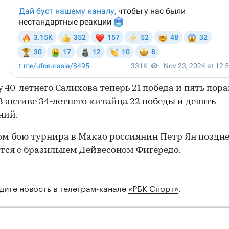
у 40-летнего Салихова теперь 21 победа и пять по
В активе 34-летнего китайца 22 победы и девять
ний.
ом бою турнира в Макао россиянин Петр Ян поздн
тся с бразильцем Дейвесоном Фигередо.
дите новость в телеграм-канале
«РБК Спорт»
.