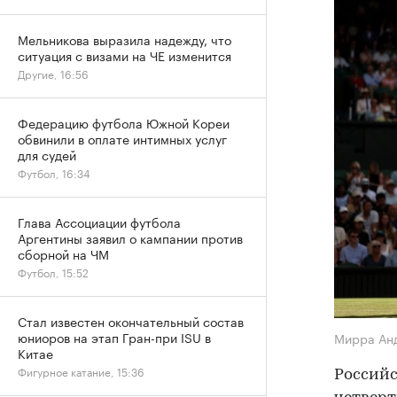
Мельникова выразила надежду, что
ситуация с визами на ЧЕ изменится
Другие, 16:56
Федерацию футбола Южной Кореи
обвинили в оплате интимных услуг
для судей
Футбол, 16:34
Глава Ассоциации футбола
Аргентины заявил о кампании против
сборной на ЧМ
Футбол, 15:52
Стал известен окончательный состав
юниоров на этап Гран-при ISU в
Мирра Ан
Китае
Фигурное катание, 15:36
Российс