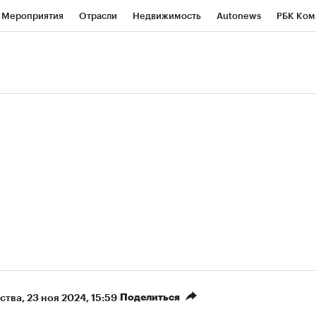
Мероприятия
Отрасли
Недвижимость
Autonews
РБК Ком
ние
РБК Курсы
РБК Life
Тренды
Визионеры
Национальн
б
Исследования
Кредитные рейтинги
Франшизы
Газета
роверка контрагентов
Политика
Экономика
Бизнес
Техно
(+90,63%)
(+34,86%)
450
АФК «Система» ₽12
Купить
Ку
СБ к 29.07.27
прогноз БКС к 15.07.27
Поделиться
ства
⁠,
23 ноя 2024, 15:59