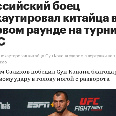
ссийский боец
каутировал китайца 
рвом раунде на турн
C
нокаутировал китайца Сун Кэнаня ударом с вертушки на 
акао
м Салихов победил Сун Кэнаня благода
ому удару в голову ногой с разворота