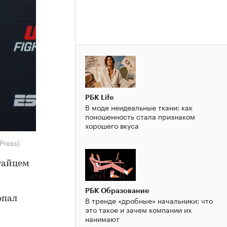
РБК Life
В моде неидеальные ткани: как
поношенность стала признаком
хорошего вкуса
Press)
тайцем
РБК Образование
опал
В тренде «дробные» начальники: что
это такое и зачем компании их
нанимают