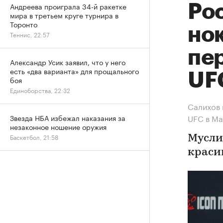
Андреева проиграла 34-й ракетке
Ро
мира в третьем круге турнира в
Торонто
но
Теннис, 22:57
пе
Александр Усик заявил, что у него
есть «два варианта» для прощального
UF
боя
Единоборства, 22:32
Салихов 
UFC в М
Звезда НБА избежал наказания за
незаконное ношение оружия
Баскетбол, 21:58
Мусли
красив