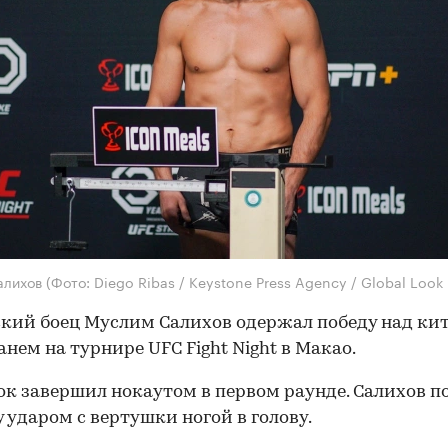
алихов
(Фото: Diego Ribas / Keystone Press Agency / Global Look 
кий боец Муслим Салихов одержал победу над ки
анем на турнире UFC Fight Night в Макао.
к завершил нокаутом в первом раунде. Салихов п
 ударом с вертушки ногой в голову.