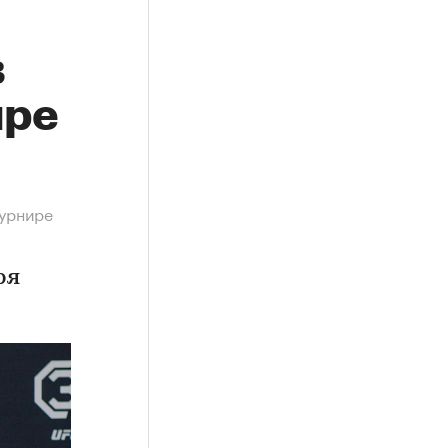
в
ире
турнире
ря