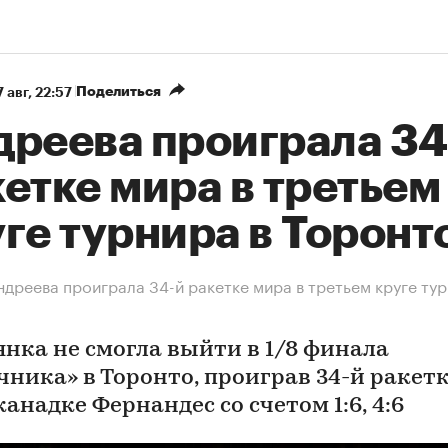
Поделиться
 авг, 22:57
дреева проиграла 34
етке мира в третьем
ге турнира в Торонт
дреева проиграла 34-й ракетке мира в третьем круге тур
янка не смогла выйти в 1/8 финала
чника» в Торонто, проиграв 34-й ракет
анадке Фернандес со счетом 1:6, 4:6