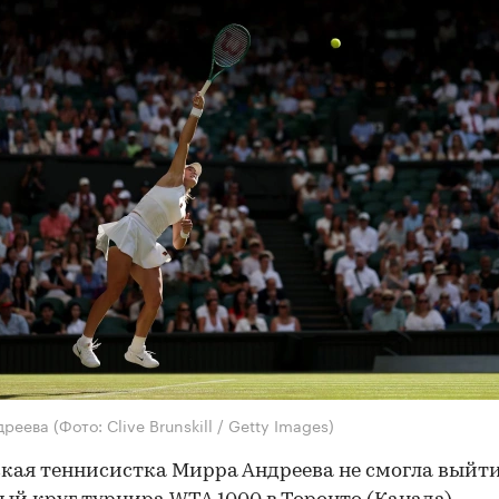
дреева
(Фото: Clive Brunskill / Getty Images)
кая теннисистка Мирра Андреева не смогла выйти