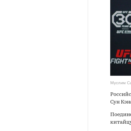
Муслим С
Российс
Сун Кэн
Поедино
китайцу