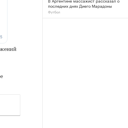
В Аргентине массажист рассказал о
последних днях Диего Марадоны
Футбол
ражений
ее