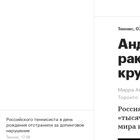
Теннис
⁠,
07
Ан
рак
кру
Мирра Ан
Торонто
Росси
«тыся
Российского теннисиста в день
рождения отстранили за допинговое
мира к
нарушение
Теннис, 17:39