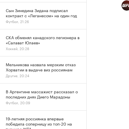
Сын Зинедина Зидана подписал
контракт с «Леганесом» на один год
Футбол, 21:26
СКА обменял канадского легионера в
«Салават Юлаев»
Хоккей, 20:28
Мельникова назвала мерзким отказ
Хорватии в выдаче виз россиянам
Другие, 20:24
В Аргентине массажист рассказал о
последних днях Диего Марадоны
Футбол, 20:09
19-летняя россиянка впервые
победила соперницу из топ-20 на
турнире WTA