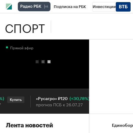
Подписка на РБК
Инвестиции
СПОРТ
Школа управления РБК
РБК Образова
РБК Бизнес-среда
Дискуссионный клу
Прямой эфир
Конференции СПб
Спецпроекты
П
Рынок наличной валюты
(+30,78%)
«Русагро» ₽120
Ozon ₽5 
Купить
Купить
прогноз ПСБ к 26.07.27
прогноз П
Лента новостей
Единобор