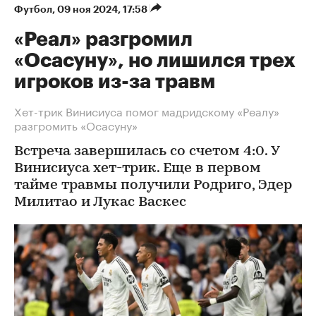
Футбол
⁠,
09 ноя 2024, 17:58
«Реал» разгромил
«Осасуну», но лишился трех
игроков из-за травм
Хет-трик Винисиуса помог мадридскому «Реалу»
разгромить «Осасуну»
Встреча завершилась со счетом 4:0. У
Винисиуса хет-трик. Еще в первом
тайме травмы получили Родриго, Эдер
Милитао и Лукас Васкес