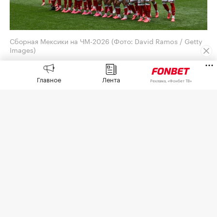
Сборная Мексики на ЧМ-2026
(Фото: David Ramos / Getty
Images)
Генеральный директор Adidas Бьорн Гульден
Главное
Лента
принес извинения за обилие розовых бутс на
Реклама, «Фонбет ТВ»
чемпионате мира по футболу 2026 года. Его
слова
приводит
O Globo.
Отвечая на вопрос агентства AFP на пресс-
конференции, посвященной квартальным
результатам, Гульден сказал, что это «случилось
случайно».
«Я думаю, что это совпадение, и надеюсь, что оно
больше не повторится», — добавил он.
По словам Гульдена, его удивило не столько
само цветовое решение, сколько то, что разные