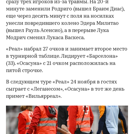
сразу трех игроков из-за травмы. На 20-й
минуте заменили Родриго (вышел Браим Диас),
еще через десять минут с поля на носилках
унесли повредившего колено Эдера Милитао
(вышел Рауль Асенсио), а в перерыве Лука
Модрич сменил Лукаса Васкеса.
00:00
/
00:00
«Реал» набрал 27 очков и занимает второе место
в турнирной таблице. Лидирует «Барселона»
(33). «Осасуна» с 21 очком расположилась на
пятой строчке.
В следующем туре «Реал» 24 ноября в гостях
сыграет с «Леганесом», «Осасуна» в тот же день
примет «Вильярреал».