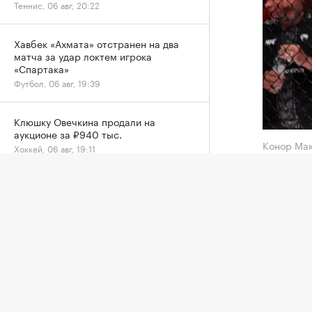
Теннис, 06 авг, 20:22
Хавбек «Ахмата» отстранен на два
матча за удар локтем игрока
«Спартака»
Футбол, 06 авг, 19:39
Клюшку Овечкина продали на
аукционе за ₽940 тыс.
Конор Ма
Хоккей, 06 авг, 19:11
Бывший 
УЕФА сохранил бойкот ЧМ из-за
рассказ
утраты доверия к Инфантино
подгото
Футбол, 06 авг, 19:09
«Операц
СКА подписал пробный контракт с
продолж
сыном Игоря Ларионова
начинае
Хоккей, 06 авг, 18:34
прямо с