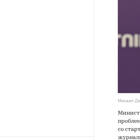
Михаил Д
Министр
проблем
со стар
журнали