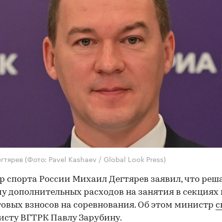
егтярев
(Фото: Pavel Kashaev / Global Look Press)
 спорта России Михаил Дегтярев заявил, что реш
у дополнительных расходов на занятия в секциях
товых взносов на соревнования. Об этом министр
с
сту ВГТРК Павлу Зарубину.