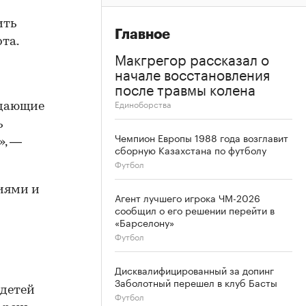
ить
Главное
та.
Макгрегор рассказал о
начале восстановления
после травмы колена
Единоборства
адающие
ь
Чемпион Европы 1988 года возглавит
», —
сборную Казахстана по футболу
Футбол
циями и
Агент лучшего игрока ЧМ-2026
сообщил о его решении перейти в
«Барселону»
Футбол
Дисквалифицированный за допинг
Заболотный перешел в клуб Басты
 детей
Футбол