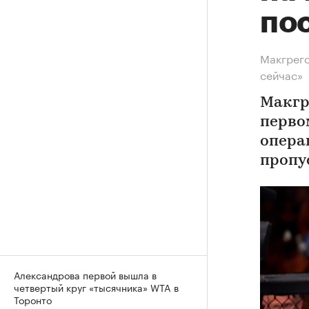
по
Макгрего
сейчас»
Макгр
первом
опера
пропу
Александрова первой вышла в
четвертый круг «тысячника» WTA в
Торонто