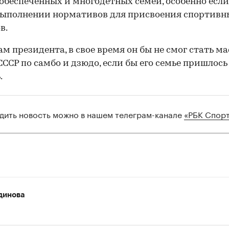
обеспеченных и многодетных семей, особенно если
выполнении нормативов для присвоения спортивн
в.
ам президента, в свое время он бы не смог стать м
СССР по самбо и дзюдо, если бы его семье пришлось 
00:00
/
00:00
.
дить новость можно в нашем телеграм-канале
«РБК Спор
динова