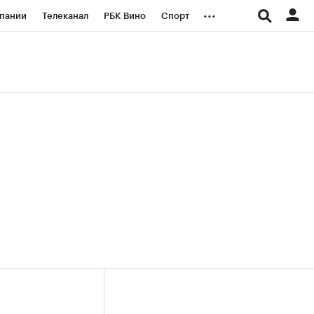
...
пании
Телеканал
РБК Вино
Спорт
ые проекты
Город
Стиль
Крипто
Спецпроекты СПб
логии и медиа
Финансы
(+36,53%)
(+30,41%)
0
«Русагро» ₽120
Купить
Купить
 27.07.27
прогноз ПСБ к 26.07.27