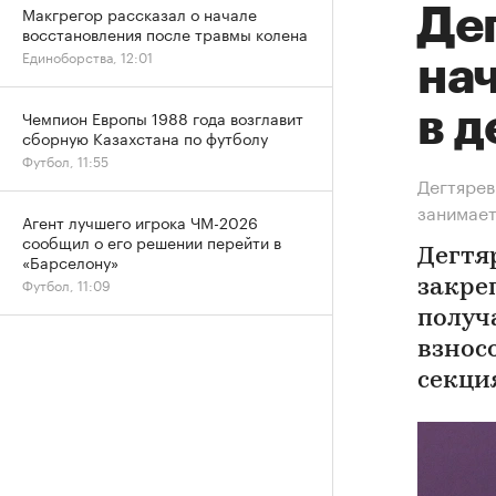
Макгрегор рассказал о начале
Дег
восстановления после травмы колена
Единоборства, 12:01
на
в д
Чемпион Европы 1988 года возглавит
сборную Казахстана по футболу
Футбол, 11:55
Дегтярев
занимае
Агент лучшего игрока ЧМ-2026
сообщил о его решении перейти в
Дегтя
«Барселону»
Футбол, 11:09
закре
получ
взносо
секци