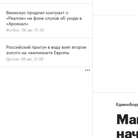
Винисиус продлил контракт с
«Реалом» на фоне слухов об уходе в
«Арсенал»
Футбол, 06 авг, 21:42
Российский прыгун в воду взял второе
золото на чемпионате Европы
Другие, 06 авг, 21:39
Единобор
Ма
на