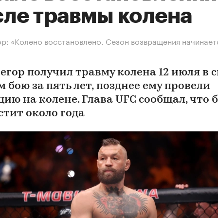
сле травмы колена
р: «Колено восстановлено. Сезон возвращения начинает
егор получил травму колена 12 июля в 
 бою за пять лет, позднее ему провели
цию на колене. Глава UFC сообщал, что 
стит около года