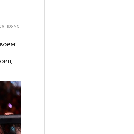
ся прямо
своем
боец