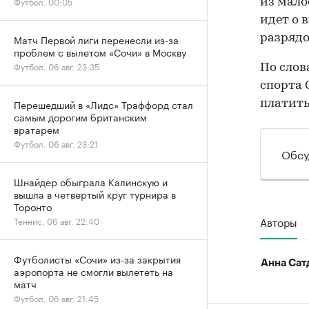
Футбол, 00:05
из мало
идет о 
разрядо
Матч Первой лиги перенесли из-за
проблем с вылетом «Сочи» в Москву
Футбол, 06 авг, 23:35
По слов
спорта 
Перешедший в «Лидс» Траффорд стал
платить
самым дорогим британским
вратарем
Футбол, 06 авг, 23:21
Обсу
Шнайдер обыграла Калинскую и
вышла в четвертый круг турнира в
Торонто
Авторы
Теннис, 06 авг, 22:40
Футболисты «Сочи» из-за закрытия
Анна Сат
аэропорта не смогли вылететь на
матч
Футбол, 06 авг, 21:45