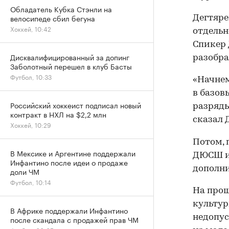
Обладатель Кубка Стэнли на
велосипеде сбил бегуна
Дегтяре
Хоккей, 10:42
отдельн
Спикер 
Дисквалифицированный за допинг
разобра
Заболотный перешел в клуб Басты
Футбол, 10:33
«Начнем
в базов
Российский хоккеист подписал новый
разряды
контракт в НХЛ на $2,2 млн
сказал 
Хоккей, 10:29
Потом, 
В Мексике и Аргентине поддержали
ДЮСШ и 
Инфантино после идеи о продаже
дополни
доли ЧМ
Футбол, 10:14
На прош
культур
В Африке поддержали Инфантино
недопус
после скандала с продажей прав ЧМ