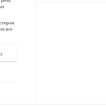
 речь
ых
астером
за все
т»
.