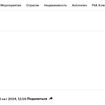
Мероприятия
Отрасли
Недвижимость
Autonews
РБК Ком
ние
РБК Курсы
РБК Life
Тренды
Визионеры
Национальн
б
Исследования
Кредитные рейтинги
Франшизы
Газета
роверка контрагентов
Политика
Экономика
Бизнес
Техно
(+5,96%)
«Северсталь» ₽700
НОВАТЭК ₽1 40
Купить
прогноз КИТ Финанс к 20.07.27
прогноз SberCIB к
Поделиться
0 окт 2024, 12:59