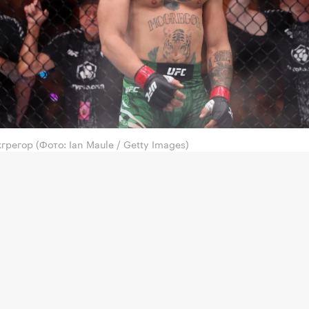
кгрегор
(Фото: Ian Maule / Getty Images)
чемпион UFC в двух весовых категориях Конор М
ал о начале восстановления после проведенной оп
вке к возвращению в октагон.
ия завершена. Колено восстановлено. Хейтеры мог
ать болтать. Я не убегал от боли. Я шел прямо к ней
тся настоящая работа. Сезон возвращения начина
ейчас. Никаких коротких путей. Никаких оправда