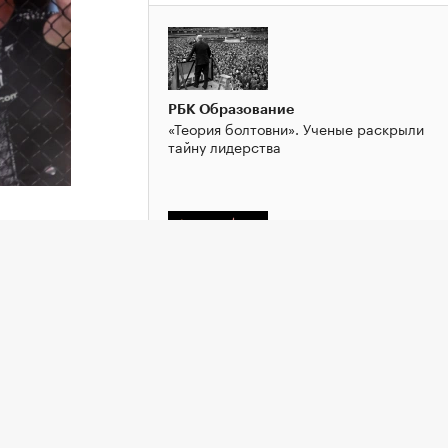
РБК Образование
«Теория болтовни». Ученые раскрыли
тайну лидерства
акгрегор
ерации и
РБК Образование
В тренде «дробные» начальники: что
это такое и зачем компании их
ут
нанимают
. Теперь
ется
ний.