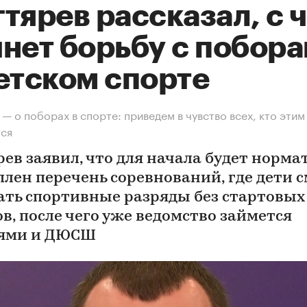
тярев рассказал, с 
чнет борьбу с побор
етском спорте
 — о поборах в спорте: приведем в чувство всех, кто этим
тся
рев заявил, что для начала будет норма
плен перечень соревнований, где дети 
ать спортивные разряды без стартовых
в, после чего уже ведомство займется
ями и ДЮСШ