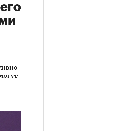
чего
ами
тивно
смогут